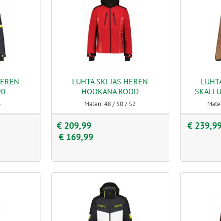
HEREN
LUHTA SKI JAS HEREN
LUHTA
90
HOOKANA ROOD
SKALLU
4
Maten: 48 / 50 / 52
Maten
€ 209,99
€ 239,9
€ 169,99