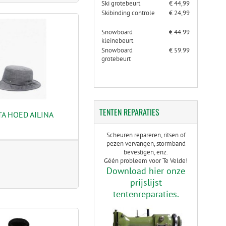
Ski grotebeurt
€ 44,99
Skibinding controle
€ 24,99
Snowboard
€ 44.99
kleinebeurt
Snowboard
€ 59.99
grotebeurt
TENTEN
REPARATIES
A HOED AILINA
Scheuren repareren, ritsen of
pezen vervangen, stormband
bevestigen, enz.
Géén probleem voor Te Velde!
Download hier onze
prijslijst
tentenreparaties.