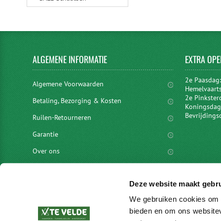
ALGEMENE
INFORMATIE
EXTRA
OPE
2e Paasdag
Algemene Voorwaarden
Hemelvaart
2e Pinkster
Betaling, Bezorging & Kosten
Koningsdag 
Bevrijdings
Ruilen-Retourneren
Garantie
Over ons
Privacyverklaring
Deze website maakt gebru
Disclaimer
We gebruiken cookies om c
Locaties
bieden en om ons websitev
vacatures