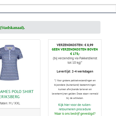
(Stadskanaal).
VERZENDKOSTEN: € 8,99
GEEN VERZENDKOSTEN BOVEN
€ 175,-
(bij verzending via Pakketdienst
tot 10 kg)*
Levertijd: 2-4 werkdagen
*) Voor grotere pakketverzendingen en
bijzondere (buitenland) bestemmingen
kunnen afwijkende tarieven en
DAMES POLO SHIRT
levertermijnen gelden. Deze staan vermeld
ERIKSBERG
bij de artikelen.
Maten: M / XXL
Kijk hier voor de ruilen-
retourneren procedure
Waar is ons bedrijf gevestigd?