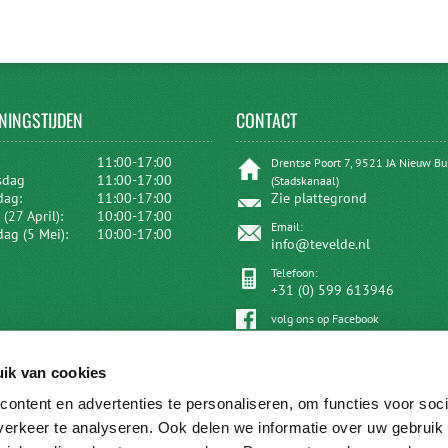
NINGSTIJDEN
CONTACT
:
11:00-17:00
Drentse Poort 7, 9521 JA Nieuw B
sdag
11:00-17:00
(Stadskanaal)
dag:
11:00-17:00
Zie plattegrond
(27 April):
10:00-17:00
Email:
dag (5 Mei):
10:00-17:00
info@tevelde.nl
Telefoon:
+31 (0) 599 613946
volg ons op Facebook
ik van cookies
ontent en advertenties te personaliseren, om functies voor soci
erkeer te analyseren. Ook delen we informatie over uw gebruik 