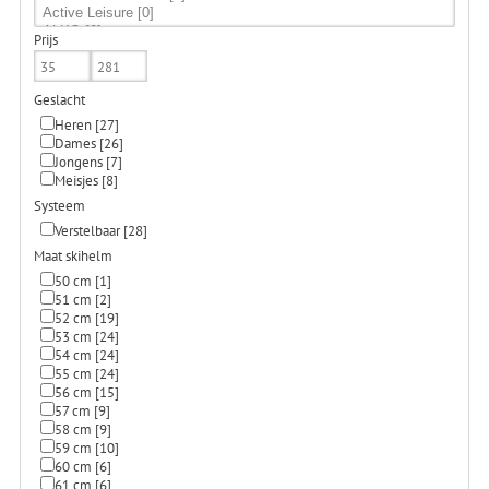
Prijs
Geslacht
Heren
[27]
Dames
[26]
Jongens
[7]
Meisjes
[8]
Systeem
Verstelbaar
[28]
Maat skihelm
50 cm
[1]
51 cm
[2]
52 cm
[19]
53 cm
[24]
54 cm
[24]
55 cm
[24]
56 cm
[15]
57 cm
[9]
58 cm
[9]
59 cm
[10]
60 cm
[6]
61 cm
[6]