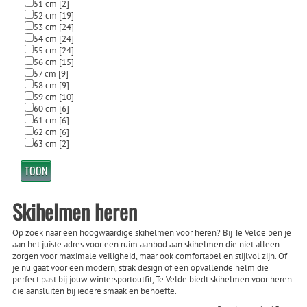
51 cm
[2]
52 cm
[19]
53 cm
[24]
54 cm
[24]
55 cm
[24]
56 cm
[15]
57 cm
[9]
58 cm
[9]
59 cm
[10]
60 cm
[6]
61 cm
[6]
62 cm
[6]
63 cm
[2]
Skihelmen heren
Op zoek naar een hoogwaardige skihelmen voor heren? Bij Te Velde ben je
aan het juiste adres voor een ruim aanbod aan skihelmen die niet alleen
zorgen voor maximale veiligheid, maar ook comfortabel en stijlvol zijn. Of
je nu gaat voor een modern, strak design of een opvallende helm die
perfect past bij jouw wintersportoutfit, Te Velde biedt skihelmen voor heren
die aansluiten bij iedere smaak en behoefte.