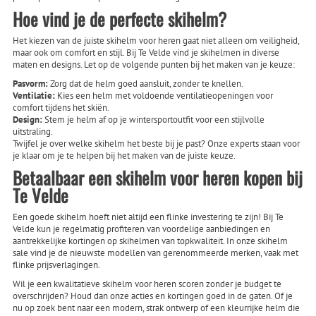
Hoe vind je de perfecte skihelm?
Het kiezen van de juiste skihelm voor heren gaat niet alleen om veiligheid,
maar ook om comfort en stijl. Bij Te Velde vind je skihelmen in diverse
maten en designs. Let op de volgende punten bij het maken van je keuze:
Pasvorm:
Zorg dat de helm goed aansluit, zonder te knellen.
Ventilatie:
Kies een helm met voldoende ventilatieopeningen voor
comfort tijdens het skiën.
Design:
Stem je helm af op je wintersportoutfit voor een stijlvolle
uitstraling.
Twijfel je over welke skihelm het beste bij je past? Onze experts staan voor
je klaar om je te helpen bij het maken van de juiste keuze.
Betaalbaar een skihelm voor heren kopen bij
Te Velde
Een goede skihelm hoeft niet altijd een flinke investering te zijn! Bij Te
Velde kun je regelmatig profiteren van voordelige aanbiedingen en
aantrekkelijke kortingen op skihelmen van topkwaliteit. In onze skihelm
sale vind je de nieuwste modellen van gerenommeerde merken, vaak met
flinke prijsverlagingen.
Wil je een kwalitatieve skihelm voor heren scoren zonder je budget te
overschrijden? Houd dan onze acties en kortingen goed in de gaten. Of je
nu op zoek bent naar een modern, strak ontwerp of een kleurrijke helm die