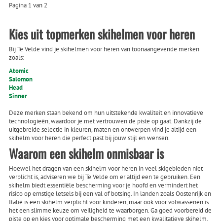
Pagina 1 van 2
Kies uit topmerken skihelmen voor heren
Bij Te Velde vind je skihelmen voor heren van toonaangevende merken
zoals:
Atomic
Salomon
Head
Sinner
Deze merken staan bekend om hun uitstekende kwaliteit en innovatieve
technologieën, waardoor je met vertrouwen de piste op gaat. Dankzij de
uitgebreide selectie in kleuren, maten en ontwerpen vind je altijd een
skihelm voor heren die perfect past bij jouw stijl en wensen.
Waarom een skihelm onmisbaar is
Hoewel het dragen van een skihelm voor heren in veel skigebieden niet
verplicht is, adviseren we bij Te Velde om er altijd een te gebruiken. Een
skihelm biedt essentiële bescherming voor je hoofd en vermindert het
risico op ernstige letsels bij een val of botsing. In landen zoals Oostenrijk en
Italië is een skihelm verplicht voor kinderen, maar ook voor volwassenen is
het een slimme keuze om veiligheid te waarborgen. Ga goed voorbereid de
piste op en kies voor optimale bescherming met een kwalitatieve skihelm.