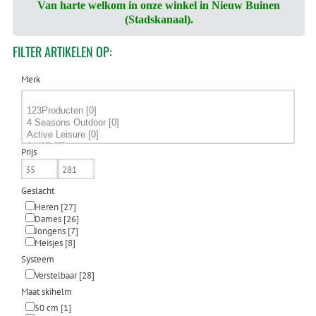
Van harte welkom in onze winkel in Nieuw Buinen
(Stadskanaal).
FILTER
ARTIKELEN OP:
Merk
Prijs
Geslacht
Heren
[27]
Dames
[26]
Jongens
[7]
Meisjes
[8]
Systeem
Verstelbaar
[28]
Maat skihelm
50 cm
[1]