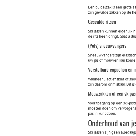
Een buidelzak is een grote zak
zijn gevulde zakken op de h
Gesealde ritsen
Ski jassen kunnen eigenlijk 
de rits heen dringt. Gaat u du
(Pols) sneeuwvangers
Sneeuwvangers zijn elastisc
uw jas of mouwen kan komen 
Verstelbare capuchon en
Wanneer u actief skiet of s
zijn daarom onmisbaar. Dit is
Mouwzakken of een skipa
Voor toegang op een ski-pist
moeten doen om vervolgens i
pas in kunt doen.
Onderhoud van je
Ski jassen zijn geen alledaa