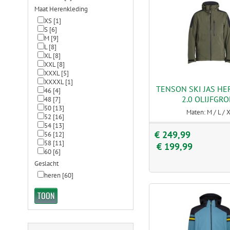
Maat Herenkleding
XS
[1]
S
[6]
M
[9]
L
[8]
XL
[8]
XXL
[8]
XXXL
[5]
XXXXL
[1]
TENSON SKI JAS H
46
[4]
2.0 OLIJFGR
48
[7]
50
[13]
Maten: M / L / 
52
[16]
54
[13]
€ 249,99
56
[12]
58
[11]
€ 199,99
60
[6]
Geslacht
heren
[60]