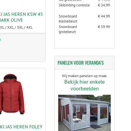
Skibinding controle
€ 24,99
KI JAS HEREN KSW 45
Snowboard
€ 44.99
DARK OLIVE
kleinebeurt
Snowboard
€ 59.99
XL / XXL / 3XL / 4XL
grotebeurt
9
PANELEN
VOOR VERANDA'S
Wij maken panelen op maat.
Bekijk hier enkele
voorbeelden
SKI JAS HEREN FOLEY