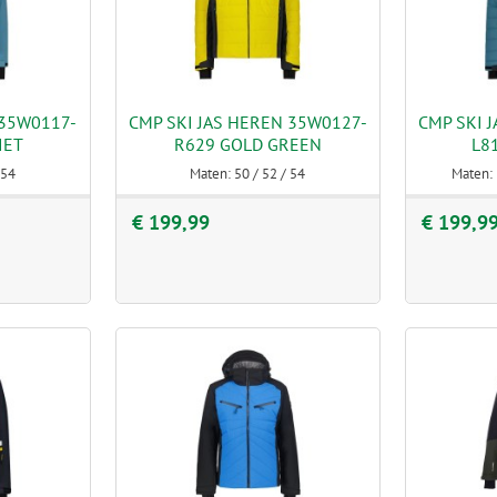
 35W0117-
CMP SKI JAS HEREN 35W0127-
CMP SKI 
IET
R629 GOLD GREEN
L8
 54
Maten: 50 / 52 / 54
Maten: 
€ 199,99
€ 199,9