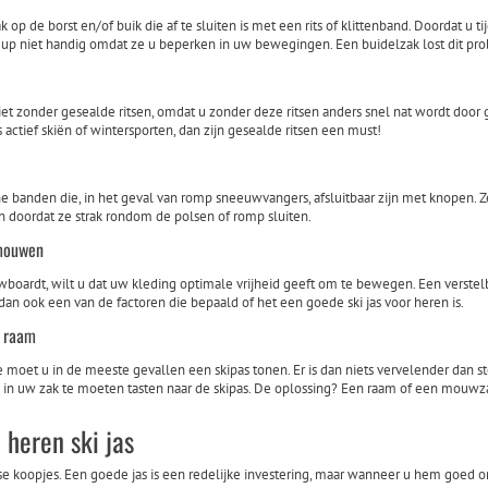
 op de borst en/of buik die af te sluiten is met een rits of klittenband. Doordat u ti
eup niet handig omdat ze u beperken in uw bewegingen. Een buidelzak lost dit pr
niet zonder gesealde ritsen, omdat u zonder deze ritsen anders snel nat wordt doo
s actief skiën of wintersporten, dan zijn gesealde ritsen een must!
he banden die, in het geval van romp sneeuwvangers, afsluitbaar zijn met knopen.
doordat ze strak rondom de polsen of romp sluiten.
 mouwen
nowboardt, wilt u dat uw kleding optimale vrijheid geeft om te bewegen. Een vers
 dan ook een van de factoren die bepaald of het een goede ski jas voor heren is.
s raam
e moet u in de meeste gevallen een skipas tonen. Er is dan niets vervelender dan 
n uw zak te moeten tasten naar de skipas. De oplossing? Een raam of een mouwzak
 heren ski jas
gse koopjes. Een goede jas is een redelijke investering, maar wanneer u hem goed 