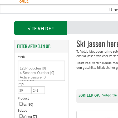
SALE
U be
√ TE VELDE !
Ski jassen her
FILTER
ARTIKELEN OP:
Te Velde biedt een ruime sel
ons ski jassen van veel vers
Merk
Naast veel verschillende mer
een geschikte bij zit als het 
Prijs
Volgorde 
SORTEER OP:
Product
Jas
[60]
Seizoen
Winter
[7]