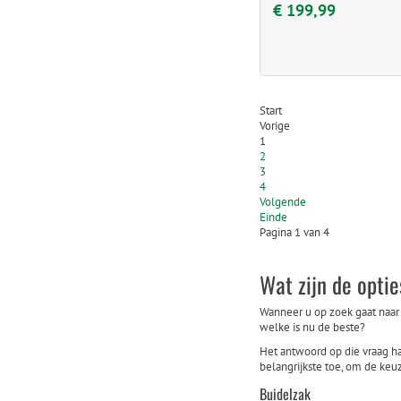
€ 199,99
Start
Vorige
1
2
3
4
Volgende
Einde
Pagina 1 van 4
Wat zijn de optie
Wanneer u op zoek gaat naar e
welke is nu de beste?
Het antwoord op die vraag han
belangrijkste toe, om de keu
Buidelzak