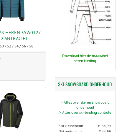
JAS HEREN 35W0127-
12 ANTRACIET
50 / 52 / 54 / 56 / 58
Download hier de maattabel
9
heren kleding.
SKI-SNOWBOARD
ONDERHOUD
> Alles over ski- en snowboard
onderhoud
> Alles over ski-binding controle
Ski kleinebeurt
€ 34,99
Ski grotebeurt
€ 44,99