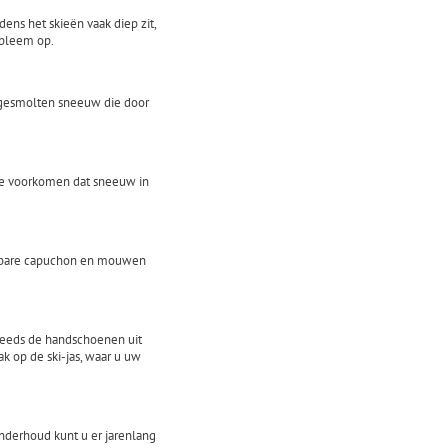
jdens het skieën vaak diep zit,
obleem op.
r gesmolten sneeuw die door
 Ze voorkomen dat sneeuw in
telbare capuchon en mouwen
steeds de handschoenen uit
 op de ski-jas, waar u uw
onderhoud kunt u er jarenlang