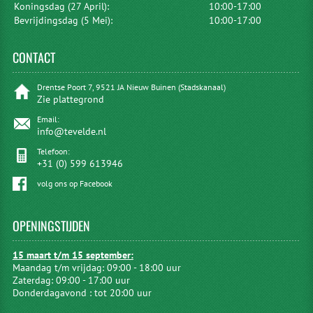
Koningsdag (27 April):
10:00-17:00
Bevrijdingsdag (5 Mei):
10:00-17:00
CONTACT
Drentse Poort 7, 9521 JA Nieuw Buinen (Stadskanaal)
Zie plattegrond
Email:
info@tevelde.nl
Telefoon:
+31 (0) 599 613946
volg ons op Facebook
OPENINGSTIJDEN
15 maart t/m 15 september:
Maandag t/m vrijdag: 09:00 - 18:00 uur
Zaterdag: 09:00 - 17:00 uur
Donderdagavond : tot 20:00 uur