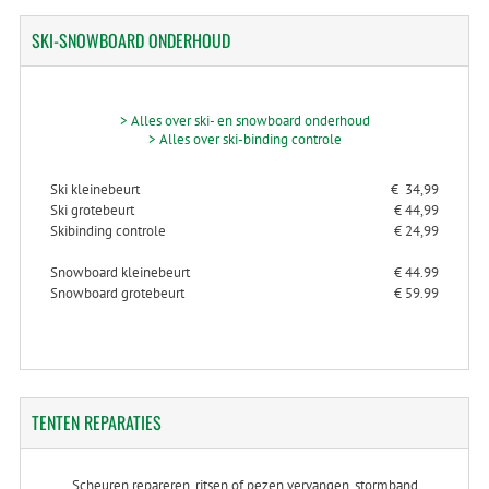
SKI-SNOWBOARD
ONDERHOUD
> Alles over ski- en snowboard onderhoud
> Alles over ski-binding controle
Ski kleinebeurt
€ 34,99
Ski grotebeurt
€ 44,99
Skibinding controle
€ 24,99
Snowboard kleinebeurt
€ 44.99
Snowboard grotebeurt
€ 59.99
TENTEN
REPARATIES
Scheuren repareren, ritsen of pezen vervangen, stormband