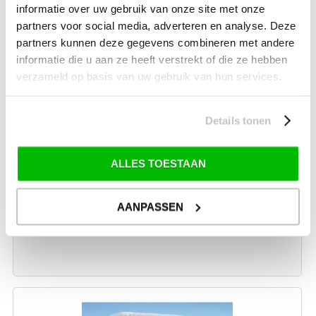
informatie over uw gebruik van onze site met onze
partners voor social media, adverteren en analyse. Deze
partners kunnen deze gegevens combineren met andere
informatie die u aan ze heeft verstrekt of die ze hebben
verzameld op basis van uw gebruik van hun services.
Details tonen
EUROTRAIL CARAVAN HOES LENGTE 400-450 CM
ALLES TOESTAAN
250cm breed en voor caravans tot 220cm hoog
AANPASSEN
€ 259,99