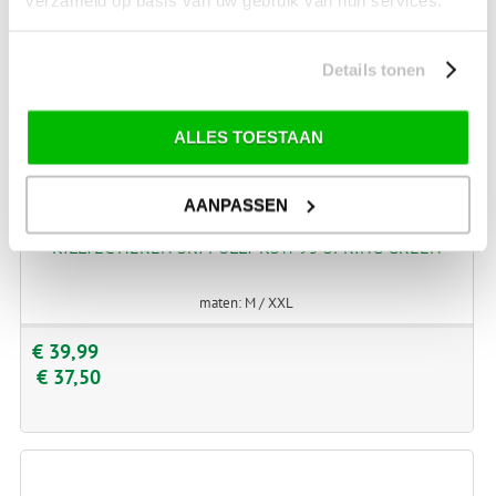
Details tonen
ALLES TOESTAAN
AANPASSEN
KILLTEC HEREN SKI PULLY KSW 95 SPRING GREEN
maten: M / XXL
€ 39,99
€ 37,50