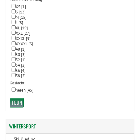
XS
[1]
S
[13]
M
[15]
L
[8]
XL
[19]
XXL
[27]
XXXL
[9]
XXXXL
[3]
48
[1]
50
[3]
52
[1]
54
[2]
56
[4]
58
[2]
Geslacht
heren
[45]
WINTERSPORT
Ski Kleding