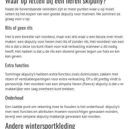
Waar op letten bij een heren skipully?
Naast de bovenstaande vereisten zijn er meer punten waar u op moet
letten bij het kopen van een goede skipully voor mannen. We sommen ze
graag voor u op:
Rits of geen rits
Het is een kwestie van voorkeur, maar wel iets waar u een keuze over moet
maken: een skipully voor heren met rits of zonder rits. Het voordeel van een
rits is dat u deze los kunt ritsen voor wat verkoeling wanneer u dit nodig
heeft. Het nadeel is dat u de rits een storend gevoel tegen uw hals en kin
kan geven.
Extra functies
Sommige skipully’s hebben extra functies zoals duimlussen, zakken met
ritsen of ventilatieopeningen voor extra verkoeling. Of u dit prettig vindt is
persoonlijk. Het voordeel van een simpele heren (fleece) skipully is dat u er
makkelijker een laag overheen kunt trekken.
Onderhoud
Een laatste punt om rekening mee te houden is het onderhoud: skipully’s
met veel functies en attributen moeten voorzichtiger gewassen worden,
terwijl een simpele skipully makkelijk gewassen kan worden.
Andere wintersportkleding