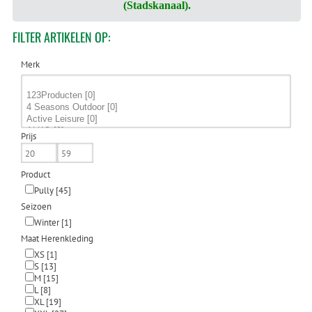
(Stadskanaal).
FILTER
ARTIKELEN OP:
Merk
Prijs
Product
Pully
[45]
Seizoen
Winter
[1]
Maat Herenkleding
XS
[1]
S
[13]
M
[15]
L
[8]
XL
[19]