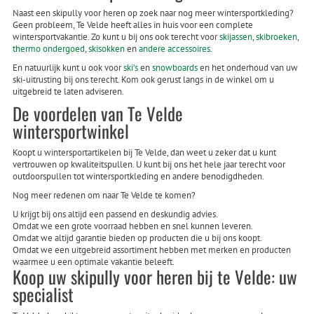
Naast een skipully voor heren op zoek naar nog meer wintersportkleding?
Geen probleem, Te Velde heeft alles in huis voor een complete
wintersportvakantie. Zo kunt u bij ons ook terecht voor
skijassen
,
skibroeken
,
thermo ondergoed
,
skisokken
en
andere accessoires
.
En natuurlijk kunt u ook voor
ski’s
en
snowboards
en het onderhoud van uw
ski-uitrusting bij ons terecht. Kom ook gerust langs in de winkel om u
uitgebreid te laten adviseren.
De voordelen van Te Velde
wintersportwinkel
Koopt u wintersportartikelen bij Te Velde, dan weet u zeker dat u kunt
vertrouwen op kwaliteitspullen. U kunt bij ons het hele jaar terecht voor
outdoorspullen tot wintersportkleding en andere benodigdheden.
Nog meer redenen om naar Te Velde te komen?
U krijgt bij ons altijd een passend en deskundig advies.
Omdat we een grote voorraad hebben en snel kunnen leveren.
Omdat we altijd garantie bieden op producten die u bij ons koopt.
Omdat we een uitgebreid assortiment hebben met merken en producten
waarmee u een optimale vakantie beleeft.
Koop uw skipully voor heren bij te Velde: uw
specialist