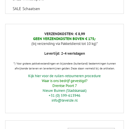
SALE Schaatsen
VERZENDKOSTEN: € 8,99
GEEN VERZENDKOSTEN BOVEN € 175,-
(bij verzending via Pakketdienst tot 10 kg)*
Levertijd: 2-4 werkdagen
*) Voor grotere pakketverzendingen en bijzondere (buitenland) bestemmingen kunnen
afwijkende tarieven en levertermijnen gelden. Deze staan vermeld bij de artikelen.
Kijk hier voor de ruilen-retourneren procedure
Waar is ons bedrijf gevestigd?
Drentse Poort 7
Nieuw Buinen (Stadskanaal)
+31 (0) 599-613946
info@tevelde.nl