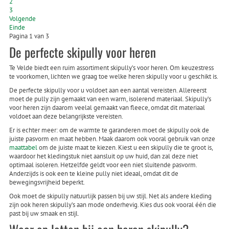
2
3
Volgende
Einde
Pagina 1 van 3
De perfecte skipully voor heren
Te Velde biedt een ruim assortiment skipully’s voor heren. Om keuzestress
te voorkomen, lichten we graag toe welke heren skipully voor u geschikt is.
De perfecte skipully voor u voldoet aan een aantal vereisten. Allereerst
moet de pully zijn gemaakt van een warm, isolerend materiaal. Skipully’s
voor heren zijn daarom veelal gemaakt van fleece, omdat dit materiaal
voldoet aan deze belangrijkste vereisten.
Er is echter meer: om de warmte te garanderen moet de skipully ook de
juiste pasvorm en maat hebben. Maak daarom ook vooral gebruik van onze
maattabel
om de juiste maat te kiezen. Kiest u een skipully die te groot is,
waardoor het kledingstuk niet aansluit op uw huid, dan zal deze niet
optimaal isoleren. Hetzelfde geldt voor een niet sluitende pasvorm.
Anderzijds is ook een te kleine pully niet ideaal, omdat dit de
bewegingsvrijheid beperkt.
Ook moet de skipully natuurlijk passen bij uw stijl. Net als andere kleding
zijn ook heren skipully’s aan mode onderhevig. Kies dus ook vooral één die
past bij uw smaak en stijl.