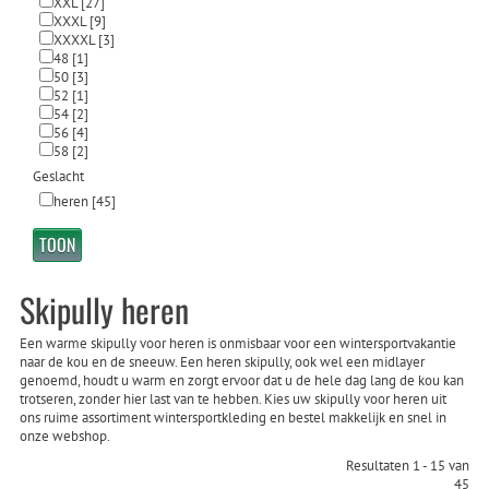
XXL
[27]
XXXL
[9]
XXXXL
[3]
48
[1]
50
[3]
52
[1]
54
[2]
56
[4]
58
[2]
Geslacht
heren
[45]
Skipully heren
Een warme skipully voor heren is onmisbaar voor een wintersportvakantie
naar de kou en de sneeuw. Een heren skipully, ook wel een midlayer
genoemd, houdt u warm en zorgt ervoor dat u de hele dag lang de kou kan
trotseren, zonder hier last van te hebben. Kies uw skipully voor heren uit
ons ruime assortiment wintersportkleding en bestel makkelijk en snel in
onze webshop.
Resultaten 1 - 15 van
45