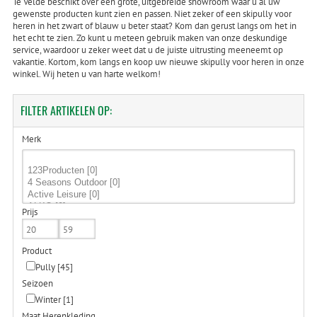
Te Velde beschikt over een grote, uitgebreide showroom waar u al uw
gewenste producten kunt zien en passen. Niet zeker of een skipully voor
heren in het zwart of blauw u beter staat? Kom dan gerust langs om het in
het echt te zien. Zo kunt u meteen gebruik maken van onze deskundige
service, waardoor u zeker weet dat u de juiste uitrusting meeneemt op
vakantie. Kortom, kom langs en koop uw nieuwe skipully voor heren in onze
winkel. Wij heten u van harte welkom!
FILTER
ARTIKELEN OP:
Merk
Prijs
Product
Pully
[45]
Seizoen
Winter
[1]
Maat Herenkleding