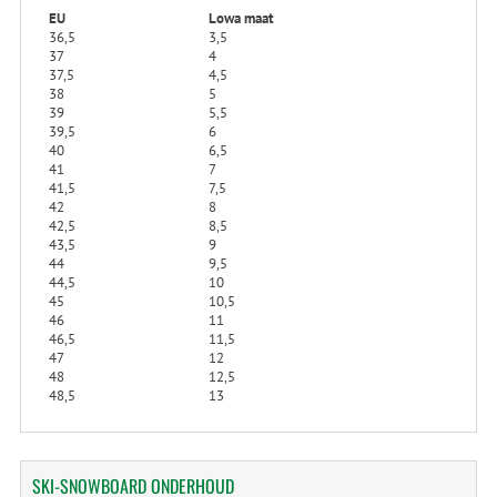
EU
Lowa maat
36,5
3,5
37
4
37,5
4,5
38
5
39
5,5
39,5
6
40
6,5
41
7
41,5
7,5
42
8
42,5
8,5
43,5
9
44
9,5
44,5
10
45
10,5
46
11
46,5
11,5
47
12
48
12,5
48,5
13
SKI-SNOWBOARD
ONDERHOUD