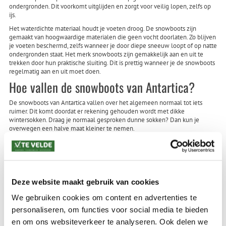
ondergronden. Dit voorkomt uitglijden en zorgt voor veilig lopen, zelfs op
ijs.
Het waterdichte materiaal houdt je voeten droog. De snowboots zijn
gemaakt van hoogwaardige materialen die geen vocht doorlaten. Zo blijven
je voeten beschermd, zelfs wanneer je door diepe sneeuw loopt of op natte
ondergronden staat. Het merk snowboots zijn gemakkelijk aan en uit te
trekken door hun praktische sluiting. Dit is prettig wanneer je de snowboots
regelmatig aan en uit moet doen.
Hoe vallen de snowboots van Antartica?
De snowboots van Antartica vallen over het algemeen normaal tot iets
ruimer. Dit komt doordat er rekening gehouden wordt met dikke
wintersokken. Draag je normaal gesproken dunne sokken? Dan kun je
overwegen een halve maat kleiner te nemen.
De ruimere pasvorm zorgt voor comfort en bewegingsvrijheid. Je voeten
krijgen voldoende ruimte zonder dat de schoenen te los zitten. Bij Te Velde
kun je verschillende maten passen en krijg je advies.. Onze medewerkers
helpen je om snowboots te vinden die perfect zitten.
Hoe onderhoud ik mijn Antartica snowboots?
Deze website maakt gebruik van cookies
We gebruiken cookies om content en advertenties te
Je kunt je Antartica snowboots schoonmaken met een vochtige doek en
mild zeepsop. Verwijder na gebruik modder en zoutaanslag direct, zodat het
personaliseren, om functies voor social media te bieden
materiaal niet beschadigd raakt. Laat de schoenen op kamertemperatuur
en om ons websiteverkeer te analyseren. Ook delen we
drogen, niet op een verwarmingsbron. Dit voorkomt dat het materiaal