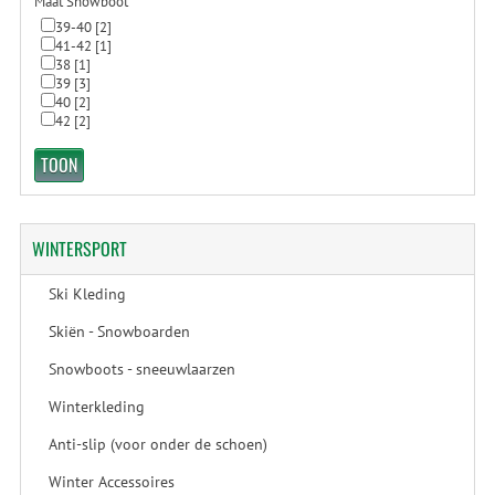
Maat Snowboot
39-40
[2]
41-42
[1]
38
[1]
39
[3]
40
[2]
42
[2]
WINTERSPORT
Ski Kleding
Skiën - Snowboarden
Snowboots - sneeuwlaarzen
Winterkleding
Anti-slip (voor onder de schoen)
Winter Accessoires