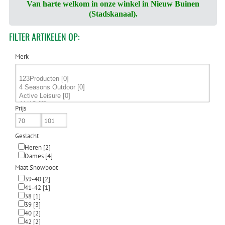
Van harte welkom in onze winkel in Nieuw Buinen
(Stadskanaal).
FILTER
ARTIKELEN OP:
Merk
Prijs
Geslacht
Heren
[2]
Dames
[4]
Maat Snowboot
39-40
[2]
41-42
[1]
38
[1]
39
[3]
40
[2]
42
[2]