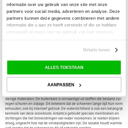
uitdroogt of scheurt.
informatie over uw gebruik van onze site met onze
partners voor social media, adverteren en analyse. Deze
Regelmatig impregneren helpt de waterdichtheid te behouden. Spray de
snowboots in met een geschikt impregneermiddel na het schoonmaken. Dit
partners kunnen deze gegevens combineren met andere
verlengt de levensduur en houdt de schoenen langer waterdicht.
informatie die u aan ze heeft verstrekt of die ze hebben
Controleer ook regelmatig de sluiting en de zool op slijtage.
verzameld op basis van uw gebruik van hun services.
Antartica snowboots voor dames en heren
Snowboots van Antartica zijn verkrijgbaar in modellen voor dames en heren.
Elk model is ontworpen met oog voor de pasvorm en comfort.
Details tonen
Damesmodellen hebben vaak een smallere pasvorm, terwijl
herenmodellen ruimer vallen en geschikt zijn voor bredere voeten.
Je vindt bij Te Velde verschillende kleuren en uitvoeringen. Hierdoor weet
ALLES TOESTAAN
je zeker dat er altijd een model beschikbaar is. De schoenen combineren
bescherming met een aantrekkelijk uiterlijk.
Kwaliteit en waterdichtheid
AANPASSEN
De kwaliteit van Antartica snowboots kenmerkt zich door het gebruik van
stevige materialen. De buitenkant is vervaardigd uit stoffen die bestand zijn
tegen schuren en slijtage. Dit betekent dat de schoenen lange tijd hun vorm
behouden, ook bij intensief gebruik. De waterdichtheid is ook een belangrijk
kenmerk van deze snowboots. Antartica gebruikt speciale membranen en
dichtingen die het binnendringen van water voorkomen. Je voeten blijven
droog, ongeacht hoe nat de omstandigheden zijn. De isolatie houdt warmte
vast zonder dat de schoenen te dik of onhandig worden.