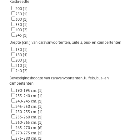
Railbreedte
200
[1]
250
[1]
300
[1]
350
[1]
400
[2]
245
[1]
Diepte (cm.) van caravanvoortenten, luifels, bus- en campertenten
150
[1]
180
[4]
200
[3]
210
[1]
240
[2]
Bevestigingshoogte van caravanvoortenten, luifels, bus- en
campertenten
190-195 cm.
[1]
235-240 cm.
[1]
240-245 cm.
[1]
245-250 cm.
[1]
250-255 cm.
[1]
255-260 cm.
[1]
260-265 cm.
[1]
265-270 cm.
[6]
270-275 cm.
[1]
275-280 cm.
[1]