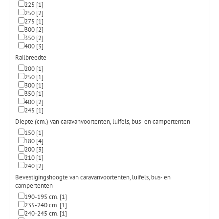
225
[1]
250
[2]
275
[1]
300
[2]
350
[2]
400
[3]
Railbreedte
200
[1]
250
[1]
300
[1]
350
[1]
400
[2]
245
[1]
Diepte (cm.) van caravanvoortenten, luifels, bus- en campertenten
150
[1]
180
[4]
200
[3]
210
[1]
240
[2]
Bevestigingshoogte van caravanvoortenten, luifels, bus- en
campertenten
190-195 cm.
[1]
235-240 cm.
[1]
240-245 cm.
[1]