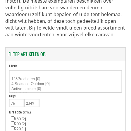
instort. De meeste exemplaren beschikken over
volledig uitritsbare voorwanden en deuren,
waardoor u zelf kunt bepalen of u de tent helemaal
dicht wilt hebben, of deze toch gedeeltelijk open
wilt laten. Bij Te Velde vindt u een breed assortiment
aan wintervoortenten, voor vrijwel elke caravan.
FILTER
ARTIKELEN OP:
Merk
Prijs
Breedte (cm.)
180
[2]
200
[2]
220
[1]