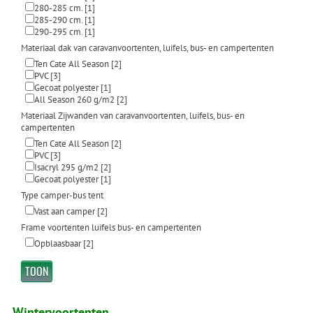
280-285 cm.
[1]
285-290 cm.
[1]
290-295 cm.
[1]
Materiaal dak van caravanvoortenten, luifels, bus- en campertenten
Ten Cate All Season
[2]
PVC
[3]
Gecoat polyester
[1]
All Season 260 g/m2
[2]
Materiaal Zijwanden van caravanvoortenten, luifels, bus- en
campertenten
Ten Cate All Season
[2]
PVC
[3]
Isacryl 295 g/m2
[2]
Gecoat polyester
[1]
Type camper-bus tent
Vast aan camper
[2]
Frame voortenten luifels bus- en campertenten
Opblaasbaar
[2]
Wintervoortenten