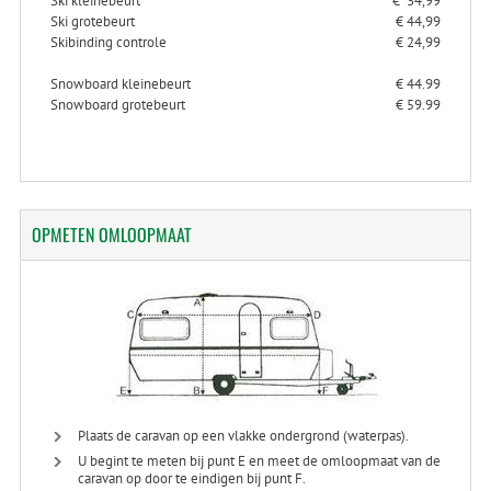
Ski kleinebeurt
€ 34,99
Ski grotebeurt
€ 44,99
Skibinding controle
€ 24,99
Snowboard kleinebeurt
€ 44.99
Snowboard grotebeurt
€ 59.99
OPMETEN
OMLOOPMAAT
Plaats de caravan op een vlakke ondergrond (waterpas).
U begint te meten bij punt E en meet de omloopmaat van de
caravan op door te eindigen bij punt F.