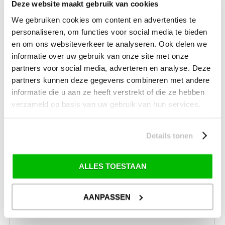
Deze website maakt gebruik van cookies
We gebruiken cookies om content en advertenties te
personaliseren, om functies voor social media te bieden
en om ons websiteverkeer te analyseren. Ook delen we
ISABELLA DEURMARKIES UNIVERSAL 360 EN 420 COAL
informatie over uw gebruik van onze site met onze
partners voor social media, adverteren en analyse. Deze
€ 258,00
partners kunnen deze gegevens combineren met andere
informatie die u aan ze heeft verstrekt of die ze hebben
verzameld op basis van uw gebruik van hun services.
Details tonen
ALLES TOESTAAN
AANPASSEN