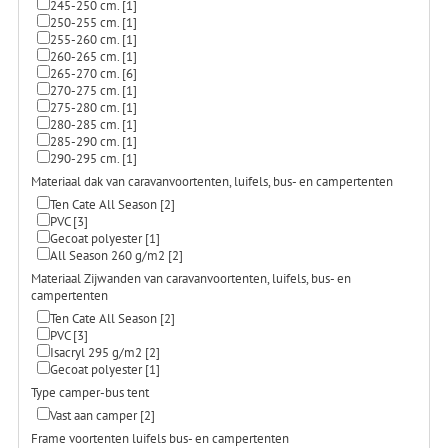
245-250 cm.
[1]
250-255 cm.
[1]
255-260 cm.
[1]
260-265 cm.
[1]
265-270 cm.
[6]
270-275 cm.
[1]
275-280 cm.
[1]
280-285 cm.
[1]
285-290 cm.
[1]
290-295 cm.
[1]
Materiaal dak van caravanvoortenten, luifels, bus- en campertenten
Ten Cate All Season
[2]
PVC
[3]
Gecoat polyester
[1]
All Season 260 g/m2
[2]
Materiaal Zijwanden van caravanvoortenten, luifels, bus- en
campertenten
Ten Cate All Season
[2]
PVC
[3]
Isacryl 295 g/m2
[2]
Gecoat polyester
[1]
Type camper-bus tent
Vast aan camper
[2]
Frame voortenten luifels bus- en campertenten