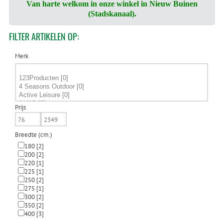
Van harte welkom in onze winkel in Nieuw Buinen
(Stadskanaal).
FILTER
ARTIKELEN OP:
Merk
Prijs
Breedte (cm.)
180
[2]
200
[2]
220
[1]
225
[1]
250
[2]
275
[1]
300
[2]
350
[2]
400
[3]