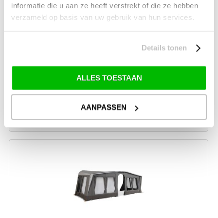
informatie die u aan ze heeft verstrekt of die ze hebben
verzameld op basis van uw gebruik van hun services.
Details tonen
DOMETIC OPBLAASBARE CARAVANVOORTENT
RESIDENCE AIR ALL SEASON
Omloopmaat: 890-940 cm.
ALLES TOESTAAN
€ 2.799,00
AANPASSEN