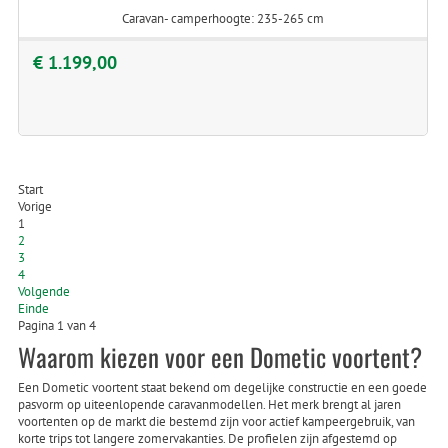
Caravan- camperhoogte: 235-265 cm
€ 1.199,00
Start
Vorige
1
2
3
4
Volgende
Einde
Pagina 1 van 4
Waarom kiezen voor een Dometic voortent?
Een Dometic voortent staat bekend om degelijke constructie en een goede
pasvorm op uiteenlopende caravanmodellen. Het merk brengt al jaren
voortenten op de markt die bestemd zijn voor actief kampeergebruik, van
korte trips tot langere zomervakanties. De profielen zijn afgestemd op