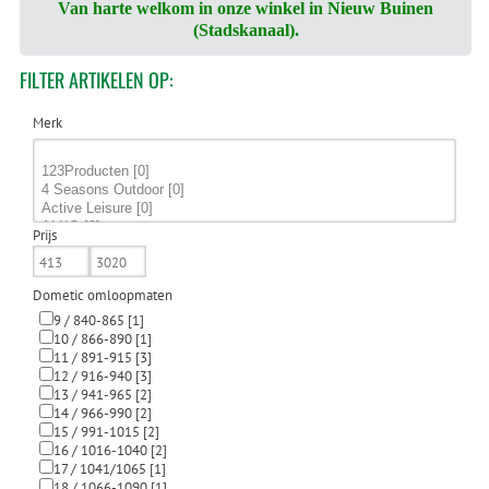
Van harte welkom in onze winkel in Nieuw Buinen
(Stadskanaal).
FILTER
ARTIKELEN OP:
Merk
Prijs
Dometic omloopmaten
9 / 840-865
[1]
10 / 866-890
[1]
11 / 891-915
[3]
12 / 916-940
[3]
13 / 941-965
[2]
14 / 966-990
[2]
15 / 991-1015
[2]
16 / 1016-1040
[2]
17 / 1041/1065
[1]
18 / 1066-1090
[1]