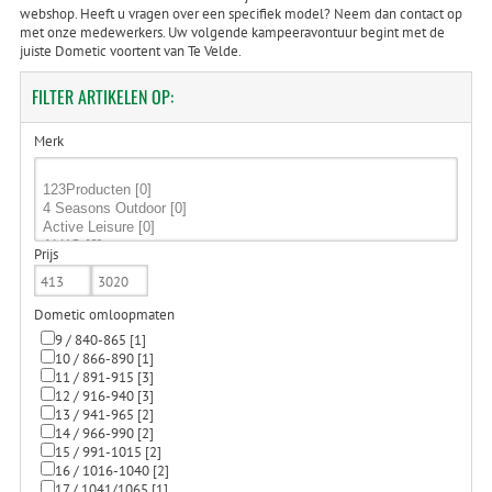
webshop. Heeft u vragen over een specifiek model? Neem dan contact op
met onze medewerkers. Uw volgende kampeeravontuur begint met de
juiste Dometic voortent van Te Velde.
FILTER
ARTIKELEN OP:
Merk
Prijs
Dometic omloopmaten
9 / 840-865
[1]
10 / 866-890
[1]
11 / 891-915
[3]
12 / 916-940
[3]
13 / 941-965
[2]
14 / 966-990
[2]
15 / 991-1015
[2]
16 / 1016-1040
[2]
17 / 1041/1065
[1]