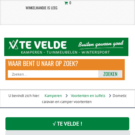
0
WINKELMANDJE IS LEEG
ZOEKEN
U bevindt zich hier:
Kamperen
Voortenten en luifels
Dometic
caravan en camper voortenten
√ TE VELDE !