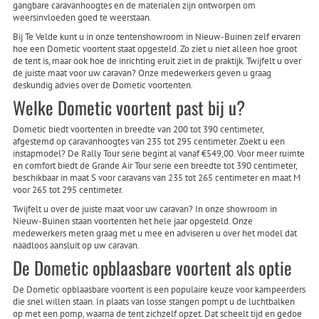
gangbare caravanhoogtes en de materialen zijn ontworpen om
weersinvloeden goed te weerstaan.
Bij Te Velde kunt u in onze tentenshowroom in Nieuw-Buinen zelf ervaren
hoe een Dometic voortent staat opgesteld. Zo ziet u niet alleen hoe groot
de tent is, maar ook hoe de inrichting eruit ziet in de praktijk. Twijfelt u over
de juiste maat voor uw caravan? Onze medewerkers geven u graag
deskundig advies over de Dometic voortenten.
Welke Dometic voortent past bij u?
Dometic biedt voortenten in breedte van 200 tot 390 centimeter,
afgestemd op caravanhoogtes van 235 tot 295 centimeter. Zoekt u een
instapmodel? De Rally Tour serie begint al vanaf €549,00. Voor meer ruimte
en comfort biedt de Grande Air Tour serie een breedte tot 390 centimeter,
beschikbaar in maat S voor caravans van 235 tot 265 centimeter en maat M
voor 265 tot 295 centimeter.
Twijfelt u over de juiste maat voor uw caravan? In onze showroom in
Nieuw-Buinen staan voortenten het hele jaar opgesteld. Onze
medewerkers meten graag met u mee en adviseren u over het model dat
naadloos aansluit op uw caravan.
De Dometic opblaasbare voortent als optie
De Dometic opblaasbare voortent is een populaire keuze voor kampeerders
die snel willen staan. In plaats van losse stangen pompt u de luchtbalken
op met een pomp, waarna de tent zichzelf opzet. Dat scheelt tijd en gedoe