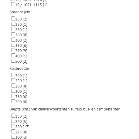
19 / 1091-1115
[1]
Breedte (cm.)
180
[2]
220
[1]
250
[1]
260
[8]
300
[2]
330
[6]
390
[9]
400
[1]
500
[2]
Railbreedte
220
[1]
250
[1]
260
[8]
300
[1]
330
[6]
390
[8]
Diepte (cm.) van caravanvoortenten, luifels, bus- en campertenten
180
[2]
240
[5]
250
[17]
275
[8]
300
[3]