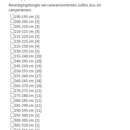
Bevestigingshoogte van caravanvoortenten, luifels, bus- en
campertenten
190-195 cm.
[1]
200-205 cm.
[3]
205-210 cm.
[3]
210-215 cm.
[3]
215-220 cm.
[3]
220-225 cm.
[4]
225-230 cm.
[4]
230-235 cm.
[5]
235-240 cm.
[20]
240-245 cm.
[20]
245-250 cm.
[19]
250-255 cm.
[20]
255-260 cm.
[17]
260-265 cm.
[18]
265-270 cm.
[10]
270-275 cm.
[11]
275-280 cm.
[11]
280-285 cm.
[11]
285-290 cm.
[11]
290-295 cm.
[11]
295-300 cm.
[5]
300-305 cm.
[1]
305-310 cm.
[1]