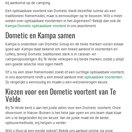
bij aankomst op de camping.
Een opblaasbare voortent van Dometic biedt dezelfde ruimte als een
traditioneel framemodel, maar is eenvoudiger op te bouwen. Wilt u meer
weten over opblaasbare voortenten in het algemeen? Bekijk dan ook de
Kampa Dometic opblaasbare voortent
in ons assortiment.
Dometic en Kampa samen
Kampa is onderdeel van Dometic Group en de twee merken vullen elkaar
goed aan. Kampa staat bekend om een breed aanbod in voortenten en
luifels, terwijl Dometic traditioneel sterk is in caravan- en
camperoplossingen. Bij Te Velde verkopen wij beide merken, zodat u altijd
een goede selectie voor ogen heeft.
Of u nu een stoer framemodel zoekt of een luchtige opblaasbare voortent,
in ons assortiment vindt u een breed aanbod met
opblaasbare voortenten
.
Zo vergelijkt u eenvoudig en maakt u een weloverwogen keuze.
Kiezen voor een Dometic voortent van Te
Velde
Bij Te Velde bent u aan het juiste adres voor een Dometic voortent. Onze
showroom in Nieuw-Buinen is het hele jaar open en ons team staat klaar
om u te begeleiden bij uw keuze. Van de juiste maat tot de beste
opbouwmethode, wij helpen u verder.
Wilt u thuis al een eerste indruk? Bekijk ons aanbod online via onze