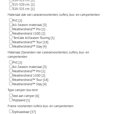
310-315 cm.
[1]
315-320 cm.
[1]
320-325 cm.
[1]
Materiaal dak van caravanvoortenten, luifels, bus- en campertenten
PVC
[2]
All-Season-materiaal
[3]
Weathershield™ Pro
[1]
Weathershield 150D
[2]
TenCate AllSeason Touring
[1]
Weathershield™ Tour
[18]
Weathershield™ Stay
[4]
Materiaal Zijwanden van caravanvoortenten, luifels, bus- en
campertenten
PVC
[2]
All-Season-materiaal
[3]
Weathershield™ Pro
[1]
Weathershield 150D
[2]
Weathershield™ Tour
[18]
Weathershield™ Stay
[4]
Type camper-bus tent
Vast aan camper
[6]
Vrijstaand
[1]
Frame voortenten luifels bus- en campertenten
Opblaasbaar
[37]