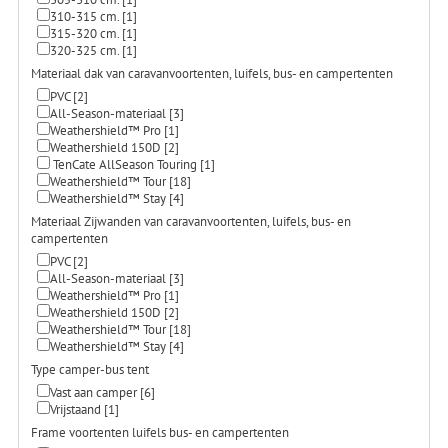
310-315 cm.
[1]
315-320 cm.
[1]
320-325 cm.
[1]
Materiaal dak van caravanvoortenten, luifels, bus- en campertenten
PVC
[2]
All-Season-materiaal
[3]
Weathershield™ Pro
[1]
Weathershield 150D
[2]
TenCate AllSeason Touring
[1]
Weathershield™ Tour
[18]
Weathershield™ Stay
[4]
Materiaal Zijwanden van caravanvoortenten, luifels, bus- en
campertenten
PVC
[2]
All-Season-materiaal
[3]
Weathershield™ Pro
[1]
Weathershield 150D
[2]
Weathershield™ Tour
[18]
Weathershield™ Stay
[4]
Type camper-bus tent
Vast aan camper
[6]
Vrijstaand
[1]
Frame voortenten luifels bus- en campertenten