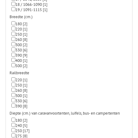
18 / 1066-1090
[1]
19 / 1091-1115
[1]
Breedte (cm.)
180
[2]
220
[1]
250
[1]
260
[8]
300
[2]
330
[6]
390
[9]
400
[1]
500
[2]
Railbreedte
220
[1]
250
[1]
260
[8]
300
[1]
330
[6]
390
[8]
Diepte (cm.) van caravanvoortenten, luifels, bus- en campertenten
180
[2]
240
[5]
250
[17]
275
[8]