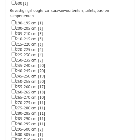
300
[3]
Bevestigingshoogte van caravanvoortenten, luifels, bus- en
campertenten
190-195 cm.
[1]
200-205 cm.
[3]
205-210 cm.
[3]
210-215 cm.
[3]
215-220 cm.
[3]
220-225 cm.
[4]
225-230 cm.
[4]
230-235 cm.
[5]
235-240 cm.
[20]
240-245 cm.
[20]
245-250 cm.
[19]
250-255 cm.
[20]
255-260 cm.
[17]
260-265 cm.
[18]
265-270 cm.
[10]
270-275 cm.
[11]
275-280 cm.
[11]
280-285 cm.
[11]
285-290 cm.
[11]
290-295 cm.
[11]
295-300 cm.
[5]
300-305 cm.
[1]
305-310 cm.
[1]