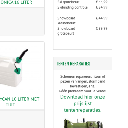
ONICA 16 LITER
Ski grotebeurt
€ 44,99
Skibinding controle
€ 24,99
Snowboard
€ 44.99
kleinebeurt
Snowboard
€ 59.99
grotebeurt
TENTEN
REPARATIES
Scheuren repareren, ritsen of
pezen vervangen, stormband
bevestigen, enz.
Géén probleem voor Te Velde!
Download hier onze
YCAN 10 LITER MET
prijslijst
TUIT
tentenreparaties.