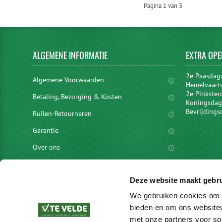
Pagina 1 van 3
ALGEMENE
INFORMATIE
EXTRA
OPE
2e Paasdag
Algemene Voorwaarden
Hemelvaart
2e Pinkster
Betaling, Bezorging & Kosten
Koningsdag 
Bevrijdings
Ruilen-Retourneren
Garantie
Over ons
Privacyverklaring
Deze website maakt gebru
Disclaimer
We gebruiken cookies om c
Locaties
bieden en om ons websitev
vacatures
met onze partners voor so