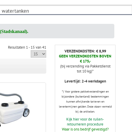
l) watertanken
(Stadskanaal).
Resultaten 1 - 15 van 41
VERZENDKOSTEN: € 8,99
GEEN VERZENDKOSTEN BOVEN
€ 175,-
(bij verzending via Pakketdienst
tot 10 kg)*
Levertijd: 2-4 werkdagen
*) Voor grotere pakketverzendingen en
bijzondere (buitenland) bestemmingen
kunnen afwijkende tarieven en
levertermijnen gelden. Deze staan vermeld
bij de artikelen.
Kijk hier voor de ruilen-
retourneren procedure
Waar is ons bedrijf gevestigd?