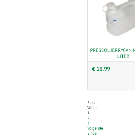
PRESSOL JERRYCAN M
LITER
€ 16,99
Start
Vorige
1
2
3
Volgende
Einde