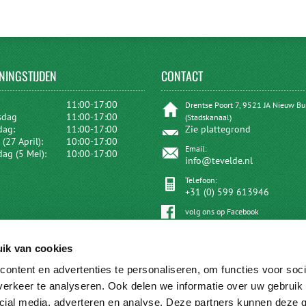
NINGSTIJDEN
CONTACT
:
11:00-17:00
Drentse Poort 7, 9521 JA Nieuw B
sdag
11:00-17:00
(Stadskanaal)
dag:
11:00-17:00
Zie plattegrond
(27 April):
10:00-17:00
Email:
dag (5 Mei):
10:00-17:00
info@tevelde.nl
Telefoon:
+31 (0) 599 613946
volg ons op Facebook
ik van cookies
ontent en advertenties te personaliseren, om functies voor soci
erkeer te analyseren. Ook delen we informatie over uw gebruik 
cial media, adverteren en analyse. Deze partners kunnen deze