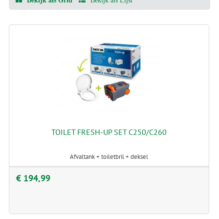
Bekijk als Grid
Bekijk als Lijst
TOILET FRESH-UP SET C250/C260
Afvaltank + toiletbril + deksel
€ 194,99