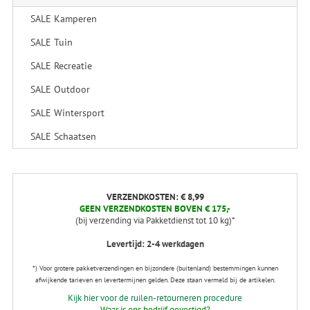
SALE Kamperen
SALE Tuin
SALE Recreatie
SALE Outdoor
SALE Wintersport
SALE Schaatsen
VERZENDKOSTEN: € 8,99
GEEN VERZENDKOSTEN BOVEN € 175,-
(bij verzending via Pakketdienst tot 10 kg)*
Levertijd: 2-4 werkdagen
*) Voor grotere pakketverzendingen en bijzondere (buitenland) bestemmingen kunnen
afwijkende tarieven en levertermijnen gelden. Deze staan vermeld bij de artikelen.
Kijk hier voor de ruilen-retourneren procedure
Waar is ons bedrijf gevestigd?