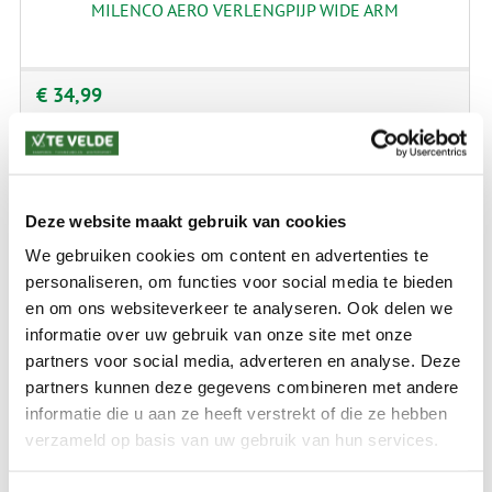
MILENCO AERO VERLENGPIJP WIDE ARM
€ 34,99
Deze website maakt gebruik van cookies
We gebruiken cookies om content en advertenties te
personaliseren, om functies voor social media te bieden
en om ons websiteverkeer te analyseren. Ook delen we
informatie over uw gebruik van onze site met onze
partners voor social media, adverteren en analyse. Deze
partners kunnen deze gegevens combineren met andere
informatie die u aan ze heeft verstrekt of die ze hebben
HABA COLT SPECIAL OPZETSPIEGEL BOL GLAS P. SET
verzameld op basis van uw gebruik van hun services.
Eenvoudig afneembare spiegel