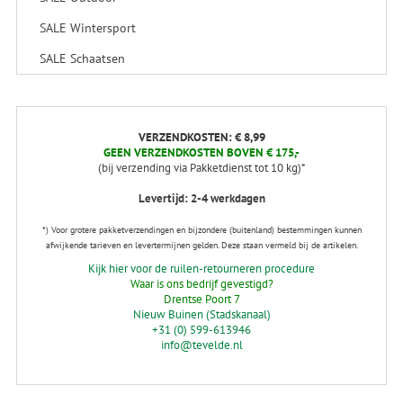
SALE Wintersport
SALE Schaatsen
VERZENDKOSTEN: € 8,99
GEEN VERZENDKOSTEN BOVEN € 175,-
(bij verzending via Pakketdienst tot 10 kg)*
Levertijd: 2-4 werkdagen
*) Voor grotere pakketverzendingen en bijzondere (buitenland) bestemmingen kunnen
afwijkende tarieven en levertermijnen gelden. Deze staan vermeld bij de artikelen.
Kijk hier voor de ruilen-retourneren procedure
Waar is ons bedrijf gevestigd?
Drentse Poort 7
Nieuw Buinen (Stadskanaal)
+31 (0) 599-613946
info@tevelde.nl