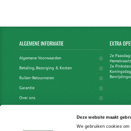
ALGEMENE
INFORMATIE
EXTRA
OPE
2e Paasdag
Algemene Voorwaarden
Hemelvaart
2e Pinkster
Betaling, Bezorging & Kosten
Koningsdag 
Bevrijdings
Ruilen-Retourneren
Garantie
Over ons
Privacyverklaring
Deze website maakt gebru
Disclaimer
We gebruiken cookies om c
Locaties