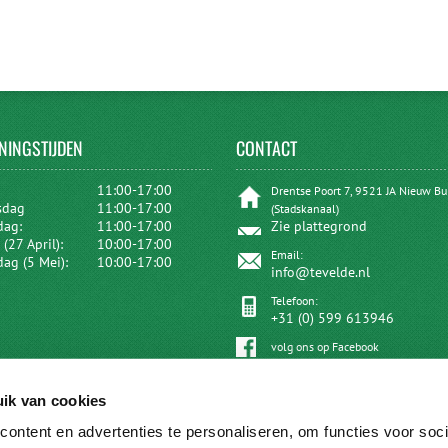
NINGSTIJDEN
CONTACT
:
11:00-17:00
Drentse Poort 7, 9521 JA Nieuw B
sdag
11:00-17:00
(Stadskanaal)
dag:
11:00-17:00
Zie plattegrond
(27 April):
10:00-17:00
Email:
dag (5 Mei):
10:00-17:00
info@tevelde.nl
Telefoon:
+31 (0) 599 613946
volg ons op Facebook
ik van cookies
ontent en advertenties te personaliseren, om functies voor soci