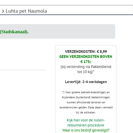
Luhta pet Naumola
(Stadskanaal).
VERZENDKOSTEN: € 8,99
GEEN VERZENDKOSTEN BOVEN
€ 175,-
(bij verzending via Pakketdienst
tot 10 kg)*
Levertijd: 2-4 werkdagen
*) Voor grotere pakketverzendingen en
bijzondere (buitenland) bestemmingen
kunnen afwijkende tarieven en
levertermijnen gelden. Deze staan vermeld
bij de artikelen.
Kijk hier voor de ruilen-
retourneren procedure
Waar is ons bedrijf gevestigd?