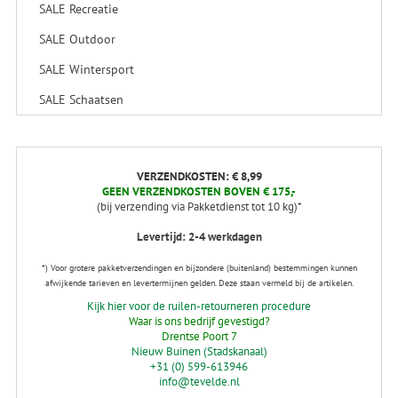
SALE Recreatie
SALE Outdoor
SALE Wintersport
SALE Schaatsen
VERZENDKOSTEN: € 8,99
GEEN VERZENDKOSTEN BOVEN € 175,-
(bij verzending via Pakketdienst tot 10 kg)*
Levertijd: 2-4 werkdagen
*) Voor grotere pakketverzendingen en bijzondere (buitenland) bestemmingen kunnen
afwijkende tarieven en levertermijnen gelden. Deze staan vermeld bij de artikelen.
Kijk hier voor de ruilen-retourneren procedure
Waar is ons bedrijf gevestigd?
Drentse Poort 7
Nieuw Buinen (Stadskanaal)
+31 (0) 599-613946
info@tevelde.nl