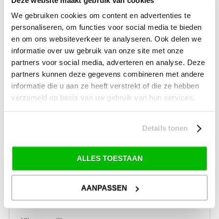
Kampeerartikelen
We gebruiken cookies om content en advertenties te
Caravan & Camper
personaliseren, om functies voor social media te bieden
Technische onderdelen
en om ons websiteverkeer te analyseren. Ook delen we
informatie over uw gebruik van onze site met onze
tent-reparaties
partners voor social media, adverteren en analyse. Deze
partners kunnen deze gegevens combineren met andere
TUIN
informatie die u aan ze heeft verstrekt of die ze hebben
verzameld op basis van uw gebruik van hun services.
Tuinmeubelen
Partytenten / Paviljoens & Accessoires
Details tonen
Hangmatten
Parasols & accessoires
ALLES TOESTAAN
Barbecues
Schaduwdoeken
AANPASSEN
Terrasverwarming