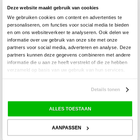
SALE Tuin
Deze website maakt gebruik van cookies
We gebruiken cookies om content en advertenties te
SALE Recreatie
personaliseren, om functies voor social media te bieden
SALE Outdoor
en om ons websiteverkeer te analyseren. Ook delen we
SALE Wintersport
informatie over uw gebruik van onze site met onze
partners voor social media, adverteren en analyse. Deze
SALE Schaatsen
partners kunnen deze gegevens combineren met andere
informatie die u aan ze heeft verstrekt of die ze hebben
verzameld op basis van uw gebruik van hun services.
VERZENDKOSTEN: € 8,99
GEEN VERZENDKOSTEN BOVEN € 175,-
(bij verzending via Pakketdienst tot 10 kg)*
Details tonen
Levertijd: 2-4 werkdagen
ALLES TOESTAAN
*) Voor grotere pakketverzendingen en bijzondere (buitenland) bestemmingen kunnen
afwijkende tarieven en levertermijnen gelden. Deze staan vermeld bij de artikelen.
Kijk hier voor de ruilen-retourneren procedure
AANPASSEN
Waar is ons bedrijf gevestigd?
Drentse Poort 7
Nieuw Buinen (Stadskanaal)