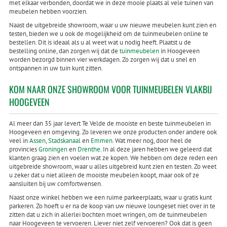
met elkaar verbonden, doordat we in deze mooie plaats al vele tuinen van
meubelen hebben voorzien.
Naast de uitgebreide showroom, waar u uw nieuwe meubelen kunt zien en
testen, bieden we u ook de mogelijkheid om de tuinmeubelen online te
bestellen. Dit is ideaal als u al weet wat u nodig heeft. Plaatst u de
bestelling online, dan zorgen wij dat de
tuinmeubelen
in Hoogeveen
worden bezorgd binnen vier werkdagen. Zo zorgen wij dat u snel en
ontspannen in uw tuin kunt zitten.
KOM NAAR ONZE SHOWROOM VOOR TUINMEUBELEN VLAKBIJ
HOOGEVEEN
Al meer dan 35 jaar levert Te Velde de mooiste en beste tuinmeubelen in
Hoogeveen en omgeving. Zo leveren we onze producten onder andere ook
veel in
Assen
,
Stadskanaal
en
Emmen
. Wat meer nog, door heel de
provincies
Groningen
en
Drenthe
. In al deze jaren hebben we geleerd dat
klanten graag zien en voelen wat ze kopen. We hebben om deze reden een
uitgebreide showroom, waar u alles uitgebreid kunt zien en testen. Zo weet
u zeker dat u niet alleen de mooiste meubelen koopt, maar ook of ze
aansluiten bij uw comfortwensen.
Naast onze winkel hebben we een ruime parkeerplaats, waar u gratis kunt
parkeren. Zo hoeft u er na de koop van uw nieuwe loungeset niet over in te
zitten dat u zich in allerlei bochten moet wringen, om de tuinmeubelen
naar Hoogeveen te vervoeren. Liever niet zelf vervoeren? Ook dat is geen