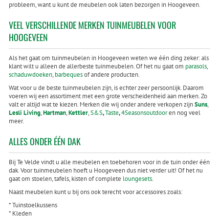
probleem, want u kunt de meubelen ook laten bezorgen in Hoogeveen.
VEEL VERSCHILLENDE MERKEN TUINMEUBELEN VOOR
HOOGEVEEN
Als het gaat om tuinmeubelen in Hoogeveen weten we één ding zeker: als
klant wilt u alleen de allerbeste tuinmeubelen. Of het nu gaat om
parasols
,
schaduwdoeken
,
barbeques
of andere producten.
Wat voor u de beste tuinmeubelen zijn, is echter zeer persoonlijk. Daarom
voeren wij een assortiment met een grote verscheidenheid aan merken. Zo
valt er altijd wat te kiezen. Merken die wij onder andere verkopen zijn
Suns
,
Lesli Living
,
Hartman
,
Kettler
,
S&S
,
Taste
,
4Seasonsoutdoor
en nog veel
meer.
ALLES ONDER ÉÉN DAK
Bij Te Velde vindt u alle meubelen en toebehoren voor in de tuin onder één
dak. Voor tuinmeubelen hoeft u Hoogeveen dus niet verder uit! Of het nu
gaat om stoelen, tafels, kisten of complete
loungesets
.
Naast meubelen kunt u bij ons ook terecht voor accessoires zoals:
* Tuinstoelkussens
* Kleden