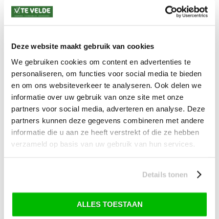
Vliegengordijnen
RECREATIE
Deze website maakt gebruik van cookies
Luchtpompen (recreatie)
We gebruiken cookies om content en advertenties te
personaliseren, om functies voor social media te bieden
Bolder- en transportwagens (recreatie)
en om ons websiteverkeer te analyseren. Ook delen we
Trampolines & accessoires
informatie over uw gebruik van onze site met onze
Zwembaden & Toebehoren
partners voor social media, adverteren en analyse. Deze
partners kunnen deze gegevens combineren met andere
Boten-kano's-accessoires
informatie die u aan ze heeft verstrekt of die ze hebben
Spel & Speelgoed
verzameld op basis van uw gebruik van hun services.
Skeelers
Details tonen
OUTDOOR
ALLES TOESTAAN
Kleding en Schoenen