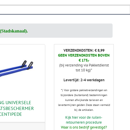
(Stadskanaal).
VERZENDKOSTEN: € 8,99
GEEN VERZENDKOSTEN BOVEN
€ 175,-
(bij verzending via Pakketdienst
tot 10 kg)*
Levertijd: 2-4 werkdagen
*) Voor grotere pakketverzendingen en
bijzondere (buitenland) bestemmingen
kunnen afwijkende tarieven en
NG UNIVERSELE
levertermijnen gelden. Deze staan vermeld
ATSBESCHERMER
bij de artikelen.
CENTIPEDE
Kijk hier voor de ruilen-
retourneren procedure
Waar is ons bedrijf gevestigd?