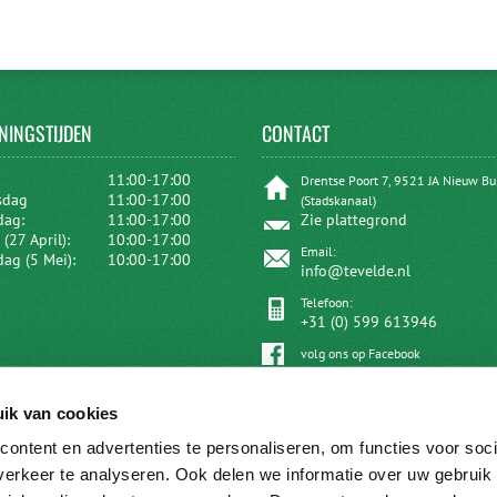
NINGSTIJDEN
CONTACT
:
11:00-17:00
Drentse Poort 7, 9521 JA Nieuw B
sdag
11:00-17:00
(Stadskanaal)
dag:
11:00-17:00
Zie plattegrond
(27 April):
10:00-17:00
Email:
dag (5 Mei):
10:00-17:00
info@tevelde.nl
Telefoon:
+31 (0) 599 613946
volg ons op Facebook
ik van cookies
ontent en advertenties te personaliseren, om functies voor soci
erkeer te analyseren. Ook delen we informatie over uw gebruik 