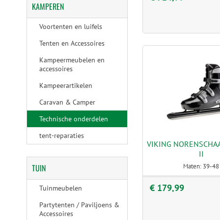
KAMPEREN
Voortenten en luifels
Tenten en Accessoires
Kampeermeubelen en
accessoires
Kampeerartikelen
Caravan & Camper
Technische onderdelen
tent-reparaties
VIKING NORENSCHA
II
TUIN
Maten: 39-48
€ 179,99
Tuinmeubelen
Partytenten / Paviljoens &
Accessoires