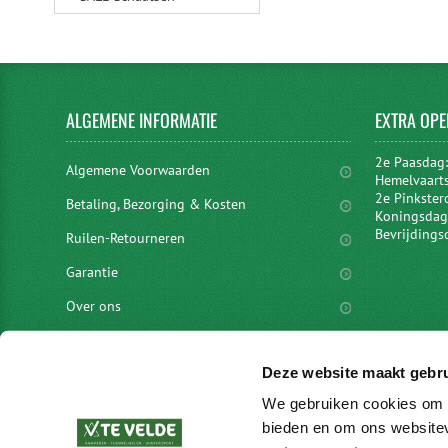
ALGEMENE
INFORMATIE
EXTRA
OPE
2e Paasdag
Algemene Voorwaarden
Hemelvaart
2e Pinkster
Betaling, Bezorging & Kosten
Koningsdag 
Bevrijdings
Ruilen-Retourneren
Garantie
Over ons
Privacyverklaring
Deze website maakt gebru
Disclaimer
We gebruiken cookies om c
Locaties
bieden en om ons websitev
vacatures