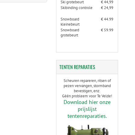
Ski grotebeurt
€ 44,99
Skibinding controle
€ 24,99
Snowboard
€ 44.99
kleinebeurt
Snowboard
€ 59.99
grotebeurt
TENTEN
REPARATIES
Scheuren repareren, ritsen of
pezen vervangen, stormband
bevestigen, enz.
Géén probleem voor Te Velde!
Download hier onze
prijslijst
tentenreparaties.