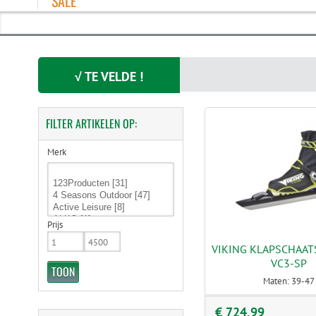
SALE
√ TE VELDE !
FILTER
ARTIKELEN OP:
Merk
Prijs
VIKING KLAPSCHAAT
VC3-SP
Maten: 39-47
€ 724,99