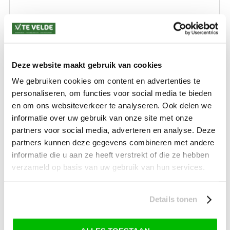
Aluminium-textilene
€ 199,99
€ 169,99
Deze website maakt gebruik van cookies
We gebruiken cookies om content en advertenties te
personaliseren, om functies voor social media te bieden
en om ons websiteverkeer te analyseren. Ook delen we
informatie over uw gebruik van onze site met onze
partners voor social media, adverteren en analyse. Deze
partners kunnen deze gegevens combineren met andere
informatie die u aan ze heeft verstrekt of die ze hebben
verzameld op basis van uw gebruik van hun services.
Details tonen
SUNS BREEZ VITA PLATFORM LOUNGESET ALUMINIUM
4-DELIG
Afm. 275 x 275 cm.