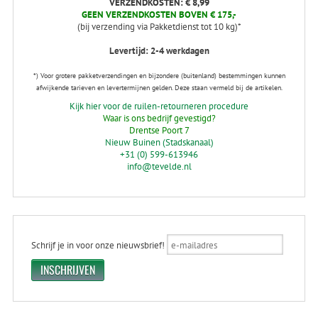
VERZENDKOSTEN: € 8,99
GEEN VERZENDKOSTEN BOVEN € 175,-
(bij verzending via Pakketdienst tot 10 kg)*
Levertijd: 2-4 werkdagen
*) Voor grotere pakketverzendingen en bijzondere (buitenland) bestemmingen kunnen
afwijkende tarieven en levertermijnen gelden. Deze staan vermeld bij de artikelen.
Kijk hier voor de ruilen-retourneren procedure
Waar is ons bedrijf gevestigd?
Drentse Poort 7
Nieuw Buinen (Stadskanaal)
+31 (0) 599-613946
info@tevelde.nl
Schrijf je in voor onze nieuwsbrief!