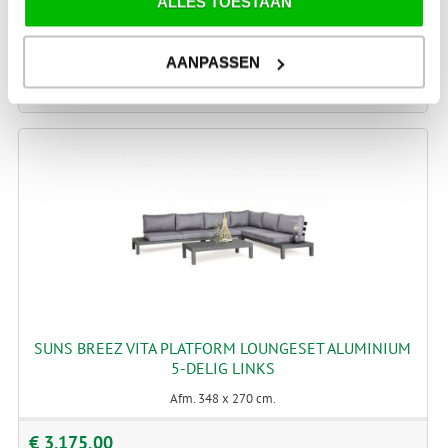
ALLES TOESTAAN
€ 2.589,00
€ 1.549,00
AANPASSEN
SUNS BREEZ VITA PLATFORM LOUNGESET ALUMINIUM
5-DELIG LINKS
Afm. 348 x 270 cm.
€ 3.175,00