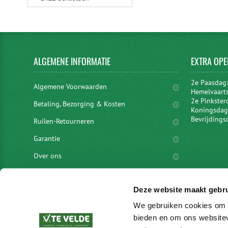
ALGEMENE
INFORMATIE
EXTRA
OPE
2e Paasdag
Algemene Voorwaarden
Hemelvaart
2e Pinkster
Betaling, Bezorging & Kosten
Koningsdag 
Bevrijdings
Ruilen-Retourneren
Garantie
Over ons
Privacyverklaring
Deze website maakt gebru
Disclaimer
We gebruiken cookies om c
Locaties
bieden en om ons websitev
vacatures