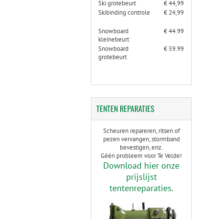
Ski grotebeurt
€ 44,99
Skibinding controle
€ 24,99
Snowboard
€ 44.99
kleinebeurt
Snowboard
€ 59.99
grotebeurt
TENTEN
REPARATIES
Scheuren repareren, ritsen of
pezen vervangen, stormband
bevestigen, enz.
Géén probleem voor Te Velde!
Download hier onze
prijslijst
tentenreparaties.