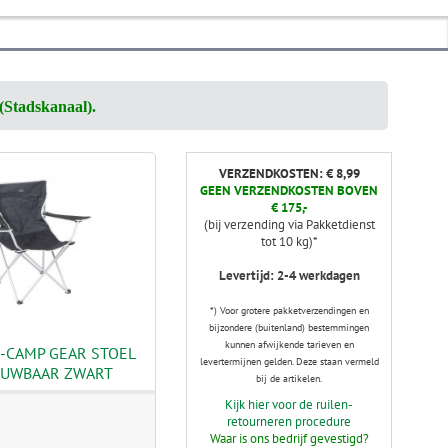
(Stadskanaal).
VERZENDKOSTEN: € 8,99
GEEN VERZENDKOSTEN BOVEN
€ 175,-
(bij verzending via Pakketdienst
tot 10 kg)*
Levertijd: 2-4 werkdagen
*) Voor grotere pakketverzendingen en
bijzondere (buitenland) bestemmingen
kunnen afwijkende tarieven en
-CAMP GEAR STOEL
levertermijnen gelden. Deze staan vermeld
UWBAAR ZWART
bij de artikelen.
Kijk hier voor de ruilen-
retourneren procedure
Waar is ons bedrijf gevestigd?