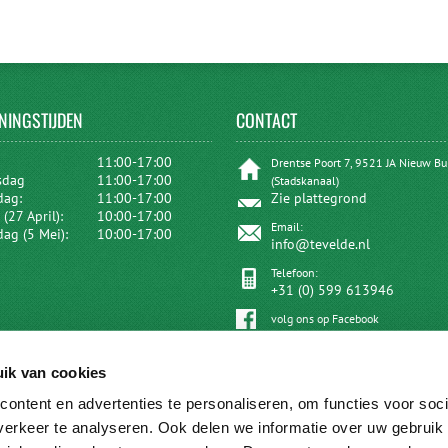
NINGSTIJDEN
CONTACT
:
11:00-17:00
Drentse Poort 7, 9521 JA Nieuw B
sdag
11:00-17:00
(Stadskanaal)
dag:
11:00-17:00
Zie plattegrond
(27 April):
10:00-17:00
Email:
dag (5 Mei):
10:00-17:00
info@tevelde.nl
Telefoon:
+31 (0) 599 613946
volg ons op Facebook
ik van cookies
ontent en advertenties te personaliseren, om functies voor soci
erkeer te analyseren. Ook delen we informatie over uw gebruik 