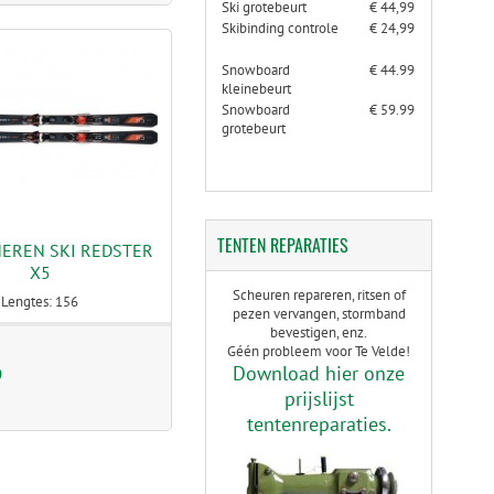
Ski grotebeurt
€ 44,99
Skibinding controle
€ 24,99
Snowboard
€ 44.99
kleinebeurt
Snowboard
€ 59.99
grotebeurt
TENTEN
REPARATIES
HEREN SKI REDSTER
X5
Scheuren repareren, ritsen of
Lengtes: 156
pezen vervangen, stormband
bevestigen, enz.
Géén probleem voor Te Velde!
Download hier onze
9
prijslijst
tentenreparaties.