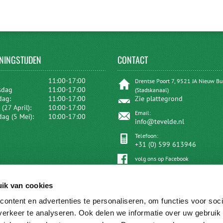
NINGSTIJDEN
CONTACT
:
11:00-17:00
Drentse Poort 7, 9521 JA Nieuw B
sdag
11:00-17:00
(Stadskanaal)
dag:
11:00-17:00
Zie plattegrond
(27 April):
10:00-17:00
Email:
dag (5 Mei):
10:00-17:00
info@tevelde.nl
Telefoon:
+31 (0) 599 613946
volg ons op Facebook
ik van cookies
ontent en advertenties te personaliseren, om functies voor soci
erkeer te analyseren. Ook delen we informatie over uw gebruik 