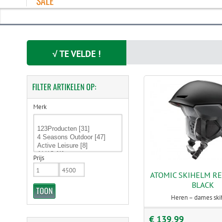
SALE
√ TE VELDE !
FILTER
ARTIKELEN OP:
Merk
Prijs
ATOMIC SKIHELM RE
BLACK
Heren – dames sk
€ 139,99