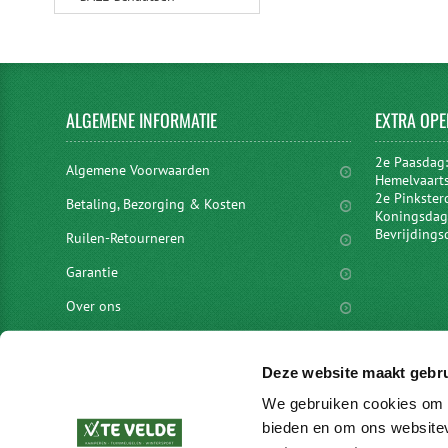
ALGEMENE
INFORMATIE
EXTRA
OPE
2e Paasdag
Algemene Voorwaarden
Hemelvaart
2e Pinkster
Betaling, Bezorging & Kosten
Koningsdag 
Bevrijdings
Ruilen-Retourneren
Garantie
Over ons
Privacyverklaring
Deze website maakt gebru
Disclaimer
We gebruiken cookies om c
Locaties
bieden en om ons websitev
vacatures