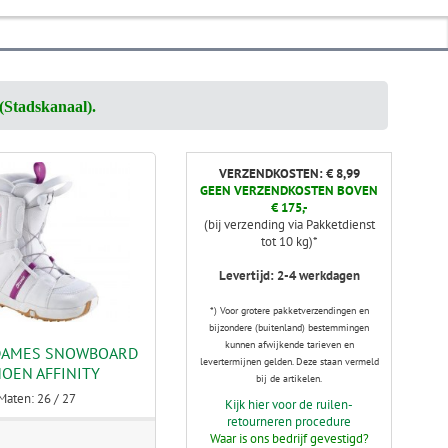
(Stadskanaal).
VERZENDKOSTEN: € 8,99
GEEN VERZENDKOSTEN BOVEN
€ 175,-
(bij verzending via Pakketdienst
tot 10 kg)*
Levertijd: 2-4 werkdagen
*) Voor grotere pakketverzendingen en
bijzondere (buitenland) bestemmingen
kunnen afwijkende tarieven en
DAMES SNOWBOARD
levertermijnen gelden. Deze staan vermeld
OEN AFFINITY
bij de artikelen.
Maten: 26 / 27
Kijk hier voor de ruilen-
retourneren procedure
Waar is ons bedrijf gevestigd?