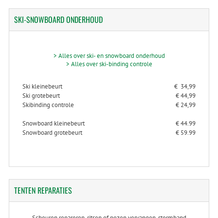
SKI-SNOWBOARD
ONDERHOUD
> Alles over ski- en snowboard onderhoud
> Alles over ski-binding controle
Ski kleinebeurt
€ 34,99
Ski grotebeurt
€ 44,99
Skibinding controle
€ 24,99
Snowboard kleinebeurt
€ 44.99
Snowboard grotebeurt
€ 59.99
TENTEN
REPARATIES
Scheuren repareren, ritsen of pezen vervangen, stormband