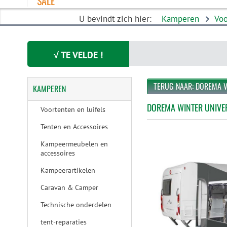
SALE
U bevindt zich hier:
Kamperen
Voo
√ TE VELDE !
TERUG NAAR: DOREMA 
KAMPEREN
DOREMA WINTER UNIVE
Voortenten en luifels
Tenten en Accessoires
Kampeermeubelen en
accessoires
Kampeerartikelen
Caravan & Camper
Technische onderdelen
tent-reparaties