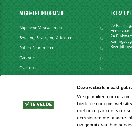
ALGEMENE
INFORMATIE
EXTRA
OPE
2e Paasdag
Algemene Voorwaarden
Hemelvaart
2e Pinkster
Betaling, Bezorging & Kosten
Koningsdag 
Bevrijdings
Ruilen-Retourneren
Garantie
Over ons
Privacyverklaring
Deze website maakt gebru
Disclaimer
We gebruiken cookies om c
Locaties
bieden en om ons websitev
vacatures
met onze partners voor so
combineren met andere inf
Merken
uw gebruik van hun servic
Blog en meer