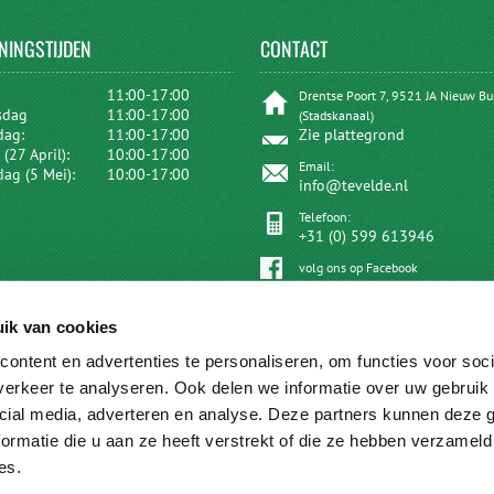
NINGSTIJDEN
CONTACT
:
11:00-17:00
Drentse Poort 7, 9521 JA Nieuw B
sdag
11:00-17:00
(Stadskanaal)
dag:
11:00-17:00
Zie plattegrond
(27 April):
10:00-17:00
Email:
dag (5 Mei):
10:00-17:00
info@tevelde.nl
Telefoon:
+31 (0) 599 613946
volg ons op Facebook
ik van cookies
ontent en advertenties te personaliseren, om functies voor soci
erkeer te analyseren. Ook delen we informatie over uw gebruik 
cial media, adverteren en analyse. Deze partners kunnen deze
ormatie die u aan ze heeft verstrekt of die ze hebben verzameld
es.