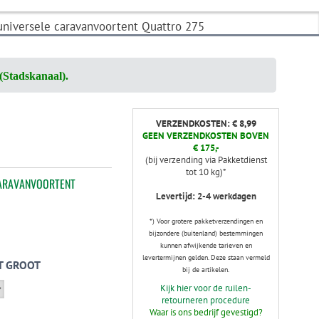
niversele caravanvoortent Quattro 275
(Stadskanaal).
VERZENDKOSTEN: € 8,99
GEEN VERZENDKOSTEN BOVEN
€ 175,-
(bij verzending via Pakketdienst
tot 10 kg)*
CARAVANVOORTENT
Levertijd: 2-4 werkdagen
*) Voor grotere pakketverzendingen en
bijzondere (buitenland) bestemmingen
kunnen afwijkende tarieven en
levertermijnen gelden. Deze staan vermeld
T GROOT
bij de artikelen.
Kijk hier voor de ruilen-
retourneren procedure
Waar is ons bedrijf gevestigd?