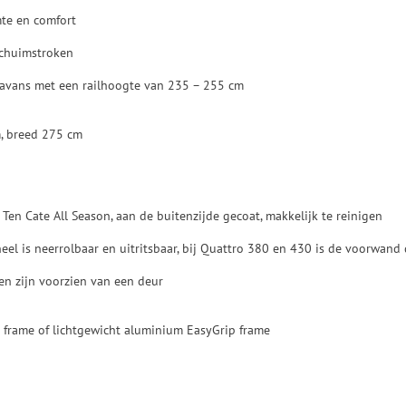
mte en comfort
chuimstroken
ravans met een railhoogte van 235 – 255 cm
, breed 275 cm
Ten Cate All Season, aan de buitenzijde gecoat, makkelijk te reinigen
el is neerrolbaar en uitritsbaar, bij Quattro 380 en 430 is de voorwand
en zijn voorzien van een deur
 frame of lichtgewicht aluminium EasyGrip frame