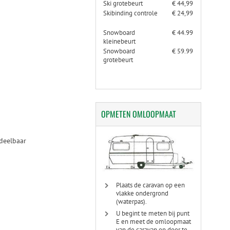
Ski grotebeurt
€ 44,99
Skibinding controle
€ 24,99
Snowboard
€ 44.99
kleinebeurt
Snowboard
€ 59.99
grotebeurt
OPMETEN
OMLOOPMAAT
 deelbaar
Plaats de caravan op een
vlakke ondergrond
(waterpas).
U begint te meten bij punt
E en meet de omloopmaat
van de caravan op door te