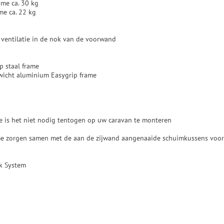
ame ca. 30 kg
me ca. 22 kg
ventilatie in de nok van de voorwand
p staal frame
wicht aluminium Easygrip frame
me is het niet nodig tentogen op uw caravan te monteren
me zorgen samen met de aan de zijwand aangenaaide schuimkussens voor 
ck System