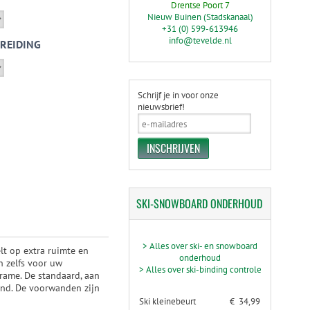
Drentse Poort 7
Nieuw Buinen (Stadskanaal)
+31 (0) 599-613946
info@tevelde.nl
REIDING
Schrijf je in voor onze
nieuwsbrief!
SKI-SNOWBOARD
ONDERHOUD
> Alles over ski- en snowboard
lt op extra ruimte en
onderhoud
n zelfs voor uw
> Alles over ski-binding controle
rame. De standaard, aan
and. De voorwanden zijn
Ski kleinebeurt
€ 34,99