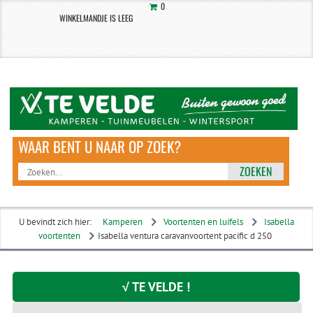
0
WINKELMANDJE IS LEEG
ZOEKEN
U bevindt zich hier:
Kamperen
Voortenten en luifels
Isabella
voortenten
Isabella ventura caravanvoortent pacific d 250
√ TE VELDE !