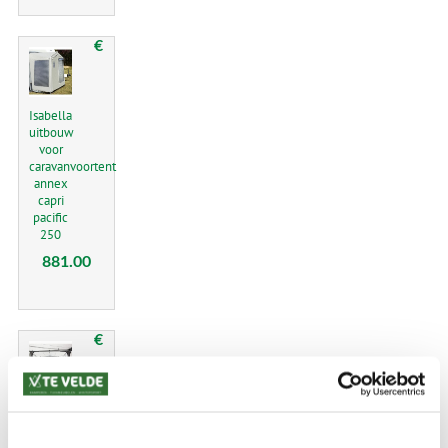
€
Isabella
uitbouw
voor
caravanvoortent
annex
capri
pacific
250
881.00
€
Isabella
binnentent
slaapcabine