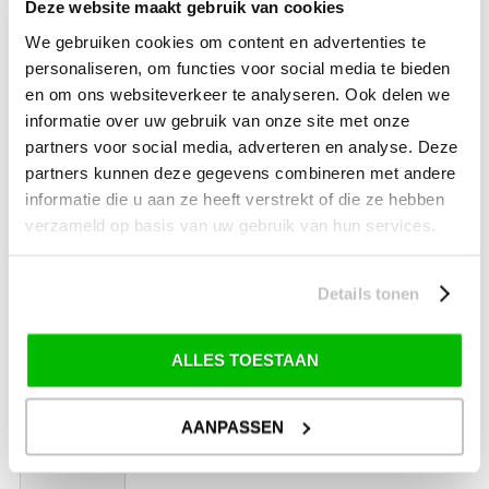
Deze website maakt gebruik van cookies
universeel
We gebruiken cookies om content en advertenties te
personaliseren, om functies voor social media te bieden
en om ons websiteverkeer te analyseren. Ook delen we
148.00
informatie over uw gebruik van onze site met onze
partners voor social media, adverteren en analyse. Deze
partners kunnen deze gegevens combineren met andere
informatie die u aan ze heeft verstrekt of die ze hebben
€
verzameld op basis van uw gebruik van hun services.
Isabella
Details tonen
binnenhemel
ventura
pacific
d 250
ALLES TOESTAAN
AANPASSEN
376.00