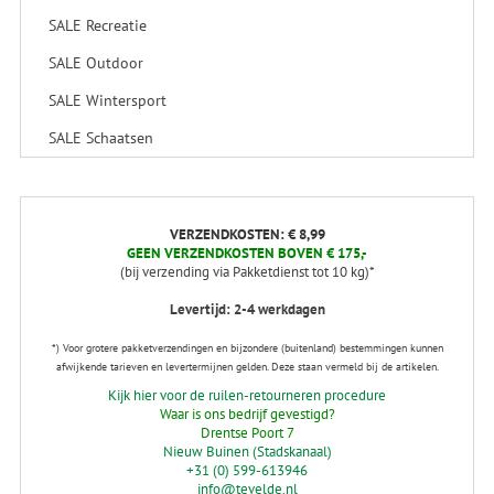
SALE Recreatie
SALE Outdoor
SALE Wintersport
SALE Schaatsen
VERZENDKOSTEN: € 8,99
GEEN VERZENDKOSTEN BOVEN € 175,-
(bij verzending via Pakketdienst tot 10 kg)*
Levertijd: 2-4 werkdagen
*) Voor grotere pakketverzendingen en bijzondere (buitenland) bestemmingen kunnen
afwijkende tarieven en levertermijnen gelden. Deze staan vermeld bij de artikelen.
Kijk hier voor de ruilen-retourneren procedure
Waar is ons bedrijf gevestigd?
Drentse Poort 7
Nieuw Buinen (Stadskanaal)
+31 (0) 599-613946
info@tevelde.nl