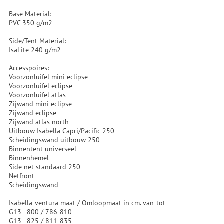
Base Material:
PVC 350 g/m2
Side/Tent Material:
IsaLite 240 g/m2
Accesspoires:
Voorzonluifel mini eclipse
Voorzonluifel eclipse
Voorzonluifel atlas
Zijwand mini eclipse
Zijwand eclipse
Zijwand atlas north
Uitbouw Isabella Capri/Pacific 250
Scheidingswand uitbouw 250
Binnentent universeel
Binnenhemel
Side net standaard 250
Netfront
Scheidingswand
Isabella-ventura maat / Omloopmaat in cm. van-tot
G13 - 800 / 786-810
G13 - 825 / 811-835