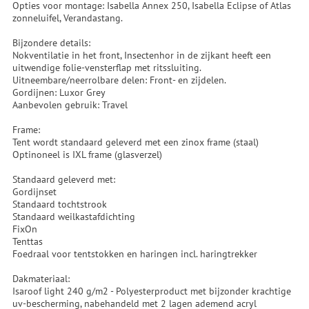
Opties voor montage: Isabella Annex 250, Isabella Eclipse of Atlas
zonneluifel, Verandastang.
Bijzondere details:
Nokventilatie in het front, Insectenhor in de zijkant heeft een
uitwendige folie-vensterflap met ritssluiting.
Uitneembare/neerrolbare delen: Front- en zijdelen.
Gordijnen: Luxor Grey
Aanbevolen gebruik: Travel
Frame:
Tent wordt standaard geleverd met een zinox frame (staal)
Optinoneel is IXL frame (glasverzel)
Standaard geleverd met:
Gordijnset
Standaard tochtstrook
Standaard weilkastafdichting
FixOn
Tenttas
Foedraal voor tentstokken en haringen incl. haringtrekker
Dakmateriaal:
Isaroof light 240 g/m2 - Polyesterproduct met bijzonder krachtige
uv-bescherming, nabehandeld met 2 lagen ademend acryl