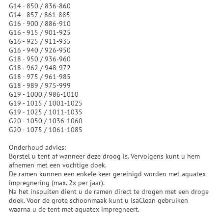
G14 - 850 / 836-860
G14 - 857 / 861-885
G16 - 900 / 886-910
G16 - 915 / 901-925
G16 - 925 / 911-935
G16 - 940 / 926-950
G18 - 950 / 936-960
G18 - 962 / 948-972
G18 - 975 / 961-985
G18 - 989 / 975-999
G19 - 1000 / 986-1010
G19 - 1015 / 1001-1025
G19 - 1025 / 1011-1035
G20 - 1050 / 1036-1060
G20 - 1075 / 1061-1085
Onderhoud advies:
Borstel u tent af wanneer deze droog is. Vervolgens kunt u hem
afnemen met een vochtige doek.
De ramen kunnen een enkele keer gereinigd worden met aquatex
impregnering (max. 2x per jaar).
Na het inspuiten dient u de ramen direct te drogen met een droge
doek. Voor de grote schoonmaak kunt u IsaClean gebruiken
waarna u de tent met aquatex impregneert.