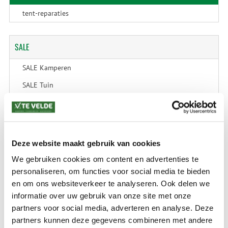
tent-reparaties
SALE
SALE Kamperen
SALE Tuin
SALE Recreatie
SALE Outdoor
SALE Wintersport
Deze website maakt gebruik van cookies
SALE Schaatsen
We gebruiken cookies om content en advertenties te
personaliseren, om functies voor social media te bieden
en om ons websiteverkeer te analyseren. Ook delen we
informatie over uw gebruik van onze site met onze
VERZENDKOSTEN: € 8,99
GEEN VERZENDKOSTEN BOVEN € 175,-
partners voor social media, adverteren en analyse. Deze
(bij verzending via Pakketdienst tot 10 kg)*
partners kunnen deze gegevens combineren met andere