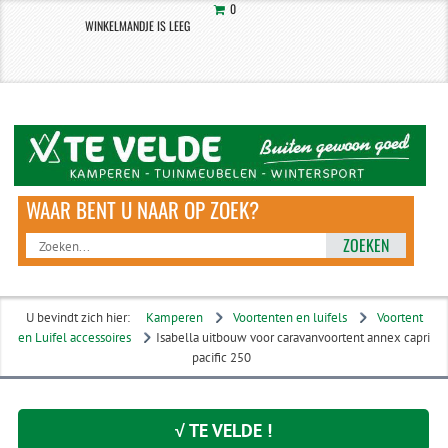
0
WINKELMANDJE IS LEEG
ZOEKEN
U bevindt zich hier:
Kamperen
Voortenten en luifels
Voortent
en Luifel accessoires
Isabella uitbouw voor caravanvoortent annex capri
pacific 250
√ TE VELDE !