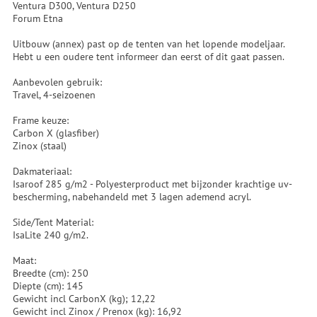
Ventura D300, Ventura D250
Forum Etna
Uitbouw (annex) past op de tenten van het lopende modeljaar.
Hebt u een oudere tent informeer dan eerst of dit gaat passen.
Aanbevolen gebruik:
Travel, 4-seizoenen
Frame keuze:
Carbon X (glasfiber)
Zinox (staal)
Dakmateriaal:
Isaroof 285 g/m2 - Polyesterproduct met bijzonder krachtige uv-
bescherming, nabehandeld met 3 lagen ademend acryl.
Side/Tent Material:
IsaLite 240 g/m2.
Maat:
Breedte (cm): 250
Diepte (cm): 145
Gewicht incl CarbonX (kg); 12,22
Gewicht incl Zinox / Prenox (kg): 16,92