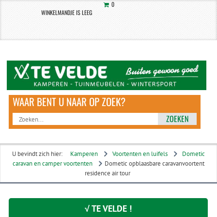
0
WINKELMANDJE IS LEEG
ZOEKEN
U bevindt zich hier:
Kamperen
Voortenten en luifels
Dometic
caravan en camper voortenten
Dometic opblaasbare caravanvoortent
residence air tour
√ TE VELDE !