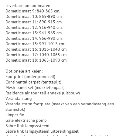
Leverbare omloopmaten:
Dometic maat 9: 840-865 cm.
Dometic maat 10: 865-890 cm.
Dometic maat 11: 890-915 cm.
Dometic maat 12: 916-940 cm.
Dometic maat 13: 941-965 cm.
Dometic maat 14: 966-990 cm.
Dometic maat 15: 991-1015 cm.
Dometic maat 16: 1016-1040 cm.
Dometic maat 17: 1040-1065 cm.
Dometic maat 18: 1065-1090 cm.
Optionele artikelen:
Footprint (ondergrondzeil)
Continental carpet (tenttapijt)
Mesh panel set (muskietengaas)
Residence air tour tall annexe (uitbouw)
Veranda stang
Veranda storm footplate (maakt van een verandastang een
stormstok)
Limpet fix
Gale elektrische pomp
Sabre link lampsysteem
Sabre link lampsysteem uitbreidingsset