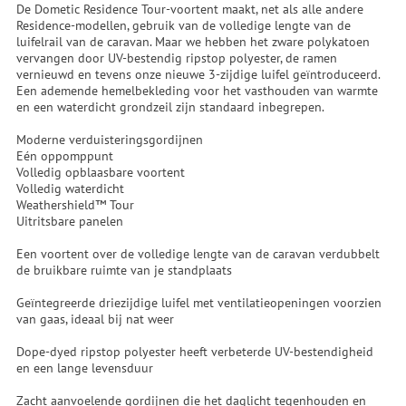
De Dometic Residence Tour-voortent maakt, net als alle andere
Residence-modellen, gebruik van de volledige lengte van de
luifelrail van de caravan. Maar we hebben het zware polykatoen
vervangen door UV-bestendig ripstop polyester, de ramen
vernieuwd en tevens onze nieuwe 3-zijdige luifel geïntroduceerd.
Een ademende hemelbekleding voor het vasthouden van warmte
en een waterdicht grondzeil zijn standaard inbegrepen.
Moderne verduisteringsgordijnen
Eén oppomppunt
Volledig opblaasbare voortent
Volledig waterdicht
Weathershield™ Tour
Uitritsbare panelen
Een voortent over de volledige lengte van de caravan verdubbelt
de bruikbare ruimte van je standplaats
Geïntegreerde driezijdige luifel met ventilatieopeningen voorzien
van gaas, ideaal bij nat weer
Dope-dyed ripstop polyester heeft verbeterde UV-bestendigheid
en een lange levensduur
Zacht aanvoelende gordijnen die het daglicht tegenhouden en