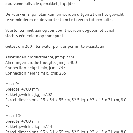
duurzame rails die gemakkelijk glijden
De voor- en zijpanelen kunnen worden uitgeritst om het gewicht
te verminderen en de voortent om te toveren tot een luifel
Voortenten met één oppomppunt worden opgepompt vanaf
slechts één extern oppomppunt
Getest om 200 liter water per uur per m² te weerstaan
Afmetingen productdiepte, [mm]: 2750
Afmetingen producthoogte, [mm]: 2400
Connection height min, [cm]: 235
Connection height max, [cm]: 255
Maat 9:
Breedte: 4700 mm
Pakketgewicht, [kg]: 37,02
Parcel dimensions: 93 x 54 x 35 cm, 32.5 kg + 93 x 13 x 31 cm, 8.0
kg
Maat 10:
Breedte: 4700 mm
Pakketgewicht, [kg]: 37,44
Parcel dimensions: 93 x 54 x 35 cm, 32.5 kg + 93 x 13 x 31 cm, 8.0