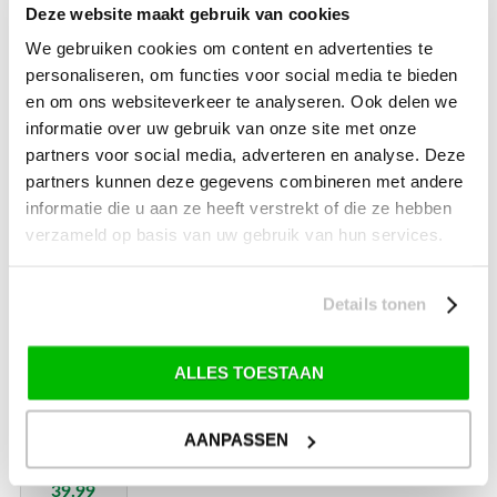
dometic
Deze website maakt gebruik van cookies
Veranda
Storm
We gebruiken cookies om content en advertenties te
Footplate
personaliseren, om functies voor social media te bieden
en om ons websiteverkeer te analyseren. Ook delen we
informatie over uw gebruik van onze site met onze
partners voor social media, adverteren en analyse. Deze
19.99
partners kunnen deze gegevens combineren met andere
informatie die u aan ze heeft verstrekt of die ze hebben
verzameld op basis van uw gebruik van hun services.
€
Details tonen
Kampa
limpet
fix
ALLES TOESTAAN
system
(8
stuks)
AANPASSEN
39.99