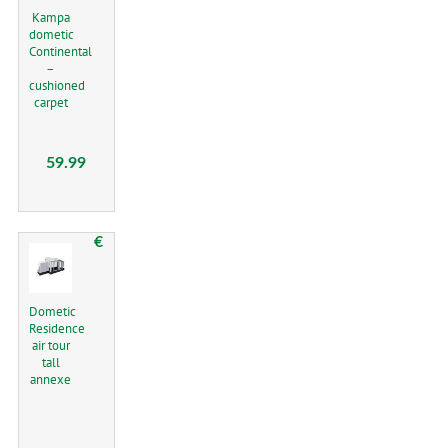
Kampa
dometic
Continental
–
cushioned
carpet
59.99
€
Dometic
Residence
air tour
tall
annexe