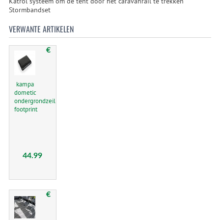
Katrol systeem om de tent door het caravanrail te trekken
Stormbandset
VERWANTE ARTIKELEN
€
kampa
dometic
ondergrondzeil
footprint
44.99
€