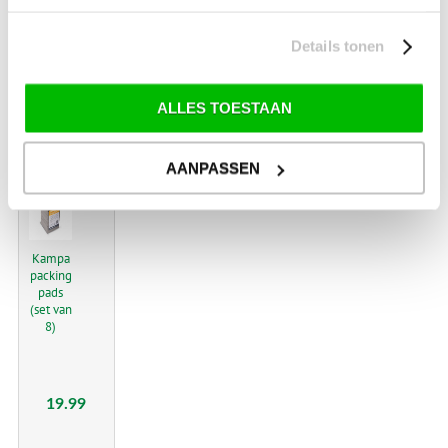
150
Add on
Details tonen
Kit
ALLES TOESTAAN
54.99
AANPASSEN
€
Kampa
packing
pads
(set van
8)
19.99