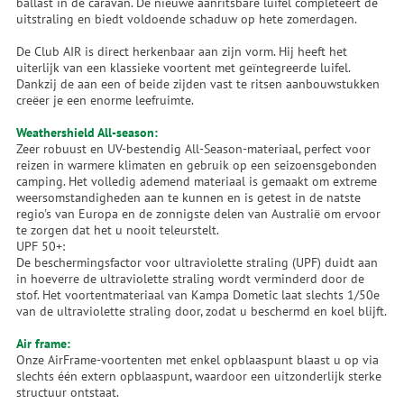
ballast in de caravan. De nieuwe aanritsbare luifel completeert de
uitstraling en biedt voldoende schaduw op hete zomerdagen.
De Club AIR is direct herkenbaar aan zijn vorm. Hij heeft het
uiterlijk van een klassieke voortent met geïntegreerde luifel.
Dankzij de aan een of beide zijden vast te ritsen aanbouwstukken
creëer je een enorme leefruimte.
Weathershield All-season:
Zeer robuust en UV-bestendig All-Season-materiaal, perfect voor
reizen in warmere klimaten en gebruik op een seizoensgebonden
camping. Het volledig ademend materiaal is gemaakt om extreme
weersomstandigheden aan te kunnen en is getest in de natste
regio's van Europa en de zonnigste delen van Australië om ervoor
te zorgen dat het u nooit teleurstelt.
UPF 50+:
De beschermingsfactor voor ultraviolette straling (UPF) duidt aan
in hoeverre de ultraviolette straling wordt verminderd door de
stof. Het voortentmateriaal van Kampa Dometic laat slechts 1/50e
van de ultraviolette straling door, zodat u beschermd en koel blijft.
Air frame:
Onze AirFrame-voortenten met enkel opblaaspunt blaast u op via
slechts één extern opblaaspunt, waardoor een uitzonderlijk sterke
structuur ontstaat.