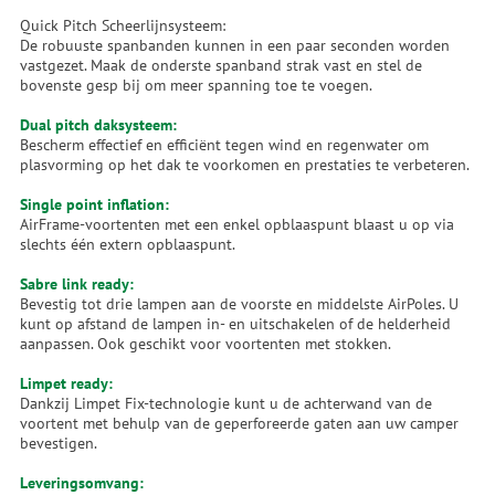
Quick Pitch Scheerlijnsysteem:
De robuuste spanbanden kunnen in een paar seconden worden
vastgezet. Maak de onderste spanband strak vast en stel de
bovenste gesp bij om meer spanning toe te voegen.
Dual pitch daksysteem:
Bescherm effectief en efficiënt tegen wind en regenwater om
plasvorming op het dak te voorkomen en prestaties te verbeteren.
Single point inflation:
AirFrame-voortenten met een enkel opblaaspunt blaast u op via
slechts één extern opblaaspunt.
Sabre link ready:
Bevestig tot drie lampen aan de voorste en middelste AirPoles. U
kunt op afstand de lampen in- en uitschakelen of de helderheid
aanpassen. Ook geschikt voor voortenten met stokken.
Limpet ready:
Dankzij Limpet Fix-technologie kunt u de achterwand van de
voortent met behulp van de geperforeerde gaten aan uw camper
bevestigen.
Leveringsomvang: