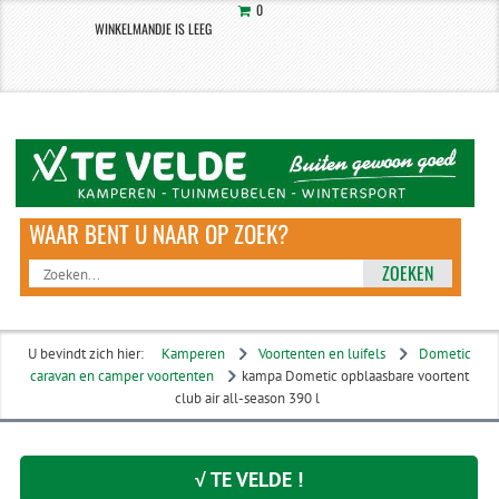
0
WINKELMANDJE IS LEEG
ZOEKEN
U bevindt zich hier:
Kamperen
Voortenten en luifels
Dometic
caravan en camper voortenten
kampa Dometic opblaasbare voortent
club air all-season 390 l
√ TE VELDE !