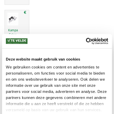
€
Kampa
Sabre
link
150
starter
kit
Deze website maakt gebruik van cookies
We gebruiken cookies om content en advertenties te
69.99
personaliseren, om functies voor social media te bieden
en om ons websiteverkeer te analyseren. Ook delen we
informatie over uw gebruik van onze site met onze
€
partners voor social media, adverteren en analyse. Deze
partners kunnen deze gegevens combineren met andere
informatie die u aan ze heeft verstrekt of die ze hebben
Kampa
Sabre
verzameld op basis van uw gebruik van hun services.
link