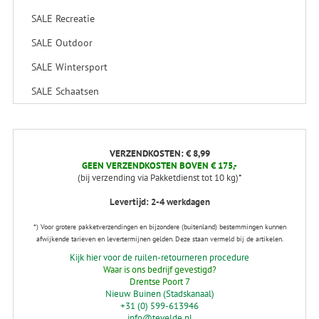
SALE Recreatie
SALE Outdoor
SALE Wintersport
SALE Schaatsen
VERZENDKOSTEN: € 8,99
GEEN VERZENDKOSTEN BOVEN € 175,-
(bij verzending via Pakketdienst tot 10 kg)*
Levertijd: 2-4 werkdagen
*) Voor grotere pakketverzendingen en bijzondere (buitenland) bestemmingen kunnen
afwijkende tarieven en levertermijnen gelden. Deze staan vermeld bij de artikelen.
Kijk hier voor de ruilen-retourneren procedure
Waar is ons bedrijf gevestigd?
Drentse Poort 7
Nieuw Buinen (Stadskanaal)
+31 (0) 599-613946
info@tevelde.nl