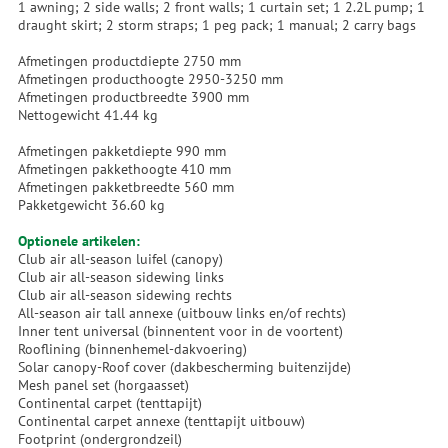
1 awning; 2 side walls; 2 front walls; 1 curtain set; 1 2.2L pump; 1
draught skirt; 2 storm straps; 1 peg pack; 1 manual; 2 carry bags
Afmetingen productdiepte 2750 mm
Afmetingen producthoogte 2950-3250 mm
Afmetingen productbreedte 3900 mm
Nettogewicht 41.44 kg
Afmetingen pakketdiepte 990 mm
Afmetingen pakkethoogte 410 mm
Afmetingen pakketbreedte 560 mm
Pakketgewicht 36.60 kg
Optionele artikelen:
Club air all-season luifel (canopy)
Club air all-season sidewing links
Club air all-season sidewing rechts
All-season air tall annexe (uitbouw links en/of rechts)
Inner tent universal (binnentent voor in de voortent)
Rooflining (binnenhemel-dakvoering)
Solar canopy-Roof cover (dakbescherming buitenzijde)
Mesh panel set (horgaasset)
Continental carpet (tenttapijt)
Continental carpet annexe (tenttapijt uitbouw)
Footprint (ondergrondzeil)