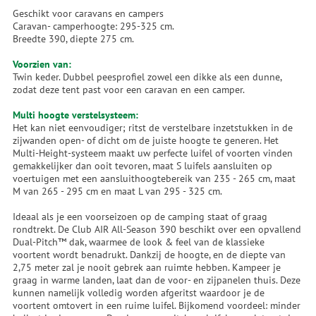
Geschikt voor caravans en campers
Caravan- camperhoogte: 295-325 cm.
Breedte 390, diepte 275 cm.
Voorzien van:
Twin keder. Dubbel peesprofiel zowel een dikke als een dunne,
zodat deze tent past voor een caravan en een camper.
Multi hoogte verstelsysteem:
Het kan niet eenvoudiger; ritst de verstelbare inzetstukken in de
zijwanden open- of dicht om de juiste hoogte te generen. Het
Multi-Height-systeem maakt uw perfecte luifel of voorten vinden
gemakkelijker dan ooit tevoren, maat S luifels aansluiten op
voertuigen met een aansluithoogtebereik van 235 - 265 cm, maat
M van 265 - 295 cm en maat L van 295 - 325 cm.
Ideaal als je een voorseizoen op de camping staat of graag
rondtrekt. De Club AIR All-Season 390 beschikt over een opvallend
Dual-Pitch™ dak, waarmee de look & feel van de klassieke
voortent wordt benadrukt. Dankzij de hoogte, en de diepte van
2,75 meter zal je nooit gebrek aan ruimte hebben. Kampeer je
graag in warme landen, laat dan de voor- en zijpanelen thuis. Deze
kunnen namelijk volledig worden afgeritst waardoor je de
voortent omtovert in een ruime luifel. Bijkomend voordeel: minder