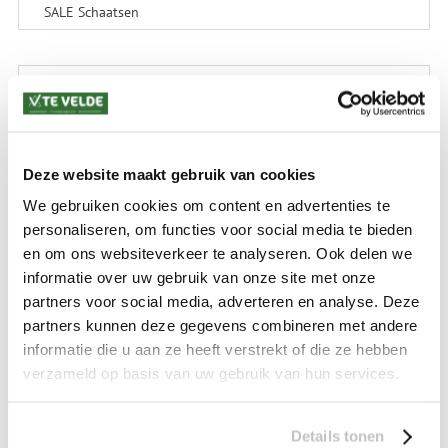
SALE Schaatsen
VERZENDKOSTEN: € 8,99
GEEN VERZENDKOSTEN BOVEN € 175,-
(bij verzending via Pakketdienst tot 10 kg)*
Levertijd: 2-4 werkdagen
Deze website maakt gebruik van cookies
*) Voor grotere pakketverzendingen en bijzondere (buitenland) bestemmingen kunnen
We gebruiken cookies om content en advertenties te
afwijkende tarieven en levertermijnen gelden. Deze staan vermeld bij de artikelen.
personaliseren, om functies voor social media te bieden
Kijk hier voor de ruilen-retourneren procedure
en om ons websiteverkeer te analyseren. Ook delen we
Waar is ons bedrijf gevestigd?
informatie over uw gebruik van onze site met onze
Drentse Poort 7
Nieuw Buinen (Stadskanaal)
partners voor social media, adverteren en analyse. Deze
+31 (0) 599-613946
partners kunnen deze gegevens combineren met andere
info@tevelde.nl
informatie die u aan ze heeft verstrekt of die ze hebben
verzameld op basis van uw gebruik van hun services.
Details tonen
Schrijf je in voor onze nieuwsbrief!