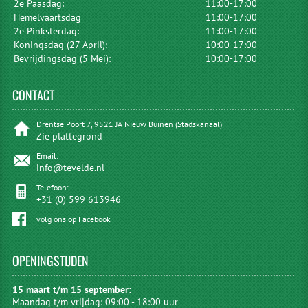
2e Paasdag:
11:00-17:00
Hemelvaartsdag
11:00-17:00
2e Pinksterdag:
11:00-17:00
Koningsdag (27 April):
10:00-17:00
Bevrijdingsdag (5 Mei):
10:00-17:00
CONTACT
Drentse Poort 7, 9521 JA Nieuw Buinen (Stadskanaal)
Zie plattegrond
Email:
info@tevelde.nl
Telefoon:
+31 (0) 599 613946
volg ons op Facebook
OPENINGSTIJDEN
15 maart t/m 15 september:
Maandag t/m vrijdag: 09:00 - 18:00 uur