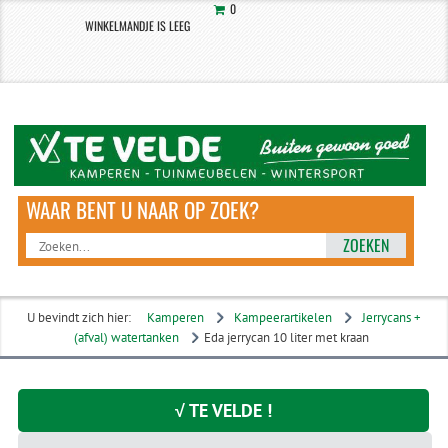
0
WINKELMANDJE IS LEEG
ZOEKEN
U bevindt zich hier:
Kamperen
Kampeerartikelen
Jerrycans +
(afval) watertanken
Eda jerrycan 10 liter met kraan
√ TE VELDE !