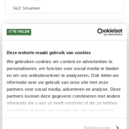
SALE Schaatsen
VERZENDKOSTEN: € 8,99
GEEN VERZENDKOSTEN BOVEN € 175,-
(bij verzending via Pakketdienst tot 10 kg)*
Deze website maakt gebruik van cookies
Levertijd: 2-4 werkdagen
We gebruiken cookies om content en advertenties te
*) Voor grotere pakketverzendingen en bijzondere (buitenland) bestemmingen kunnen
personaliseren, om functies voor social media te bieden
afwijkende tarieven en levertermijnen gelden. Deze staan vermeld bij de artikelen.
en om ons websiteverkeer te analyseren. Ook delen we
Kijk hier voor de ruilen-retourneren procedure
Waar is ons bedrijf gevestigd?
informatie over uw gebruik van onze site met onze
Drentse Poort 7
partners voor social media, adverteren en analyse. Deze
Nieuw Buinen (Stadskanaal)
+31 (0) 599-613946
partners kunnen deze gegevens combineren met andere
info@tevelde.nl
informatie die u aan ze heeft verstrekt of die ze hebben
verzameld op basis van uw gebruik van hun services.
Details tonen