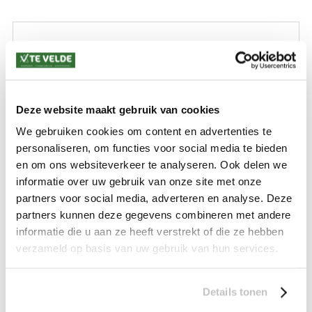
VERZENDKOSTEN: € 8,99
GEEN VERZENDKOSTEN BOVEN € 175,-
(bij verzending via Pakketdienst tot 10 kg)*
Levertijd: 2-4 werkdagen
Deze website maakt gebruik van cookies
*) Voor grotere pakketverzendingen en bijzondere (buitenland) bestemmingen kunnen
afwijkende tarieven en levertermijnen gelden. Deze staan vermeld bij de artikelen.
We gebruiken cookies om content en advertenties te
Kijk hier voor de ruilen-retourneren procedure
personaliseren, om functies voor social media te bieden
Waar is ons bedrijf gevestigd?
en om ons websiteverkeer te analyseren. Ook delen we
Drentse Poort 7
informatie over uw gebruik van onze site met onze
Nieuw Buinen (Stadskanaal)
+31 (0) 599-613946
partners voor social media, adverteren en analyse. Deze
info@tevelde.nl
partners kunnen deze gegevens combineren met andere
informatie die u aan ze heeft verstrekt of die ze hebben
verzameld op basis van uw gebruik van hun services.
Schrijf je in voor onze nieuwsbrief!
Details tonen