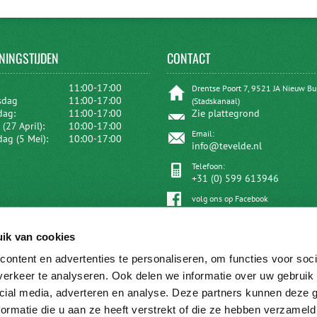
NINGSTIJDEN
CONTACT
:
11:00-17:00
Drentse Poort 7, 9521 JA Nieuw B
sdag
11:00-17:00
(Stadskanaal)
dag:
11:00-17:00
Zie plattegrond
(27 April):
10:00-17:00
Email:
dag (5 Mei):
10:00-17:00
info@tevelde.nl
Telefoon:
+31 (0) 599 613946
volg ons op Facebook
ik van cookies
ontent en advertenties te personaliseren, om functies voor soci
erkeer te analyseren. Ook delen we informatie over uw gebruik 
cial media, adverteren en analyse. Deze partners kunnen deze
ormatie die u aan ze heeft verstrekt of die ze hebben verzameld