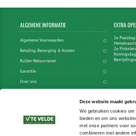
ALGEMENE
INFORMATIE
EXTRA
OPE
2e Paasdag
Algemene Voorwaarden
Hemelvaart
2e Pinkster
Betaling, Bezorging & Kosten
Koningsdag 
Bevrijdings
Ruilen-Retourneren
Garantie
Over ons
Privacyverklaring
Deze website maakt gebru
Disclaimer
We gebruiken cookies om c
Locaties
bieden en om ons websitev
vacatures
met onze partners voor so
combineren met andere inf
Merken