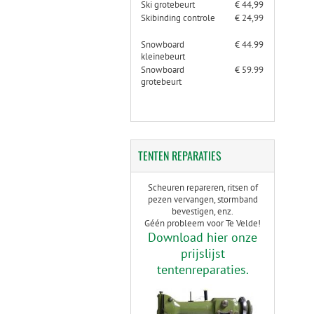
Ski grotebeurt
€ 44,99
Skibinding controle
€ 24,99
Snowboard
€ 44.99
kleinebeurt
Snowboard
€ 59.99
grotebeurt
TENTEN
REPARATIES
Scheuren repareren, ritsen of
pezen vervangen, stormband
bevestigen, enz.
Géén probleem voor Te Velde!
Download hier onze
prijslijst
tentenreparaties.