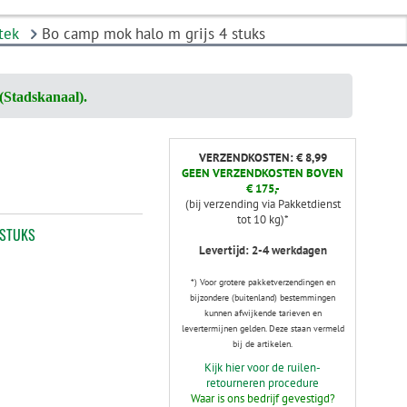
tek
Bo camp mok halo m grijs 4 stuks
(Stadskanaal).
VERZENDKOSTEN: € 8,99
GEEN VERZENDKOSTEN BOVEN
€ 175,-
(bij verzending via Pakketdienst
tot 10 kg)*
 STUKS
Levertijd: 2-4 werkdagen
*) Voor grotere pakketverzendingen en
bijzondere (buitenland) bestemmingen
kunnen afwijkende tarieven en
levertermijnen gelden. Deze staan vermeld
bij de artikelen.
Kijk hier voor de ruilen-
retourneren procedure
Waar is ons bedrijf gevestigd?