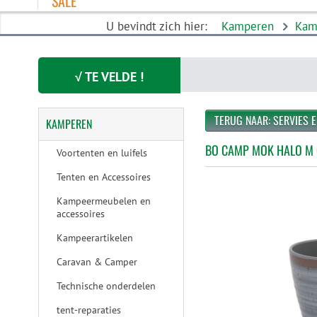
SALE
U bevindt zich hier:
Kamperen
Kam
√ TE VELDE !
TERUG NAAR: SERVIES 
KAMPEREN
BO CAMP MOK HALO M 
Voortenten en luifels
Tenten en Accessoires
Kampeermeubelen en
accessoires
Kampeerartikelen
Caravan & Camper
Technische onderdelen
tent-reparaties