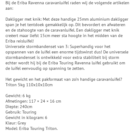
Bij de Eriba Ravenna caravanluifel raden wij de volgende artikelen
aan:
Dakligger met knik: Met deze handige 25mm aluminium dakligger
span je het tentdoek gemakkelijk op. Dit bevordert en afwateren
en de stahoogte van de caravanluifel. Een dakligger met knik
creëert maar liefst 15cm meer sta hoogte in het midden van de
Eriba reisluifel!
Universele stormbandenset van 3: Superhandig voor het
opspannen van de luifel een enorme tijdswinst dus! De universele
stormbandenset is ontwikkeld voor extra stabiliteit bij storm
echter wordt hij bij de Eriba Touring Ravenna luifel gebruikt om
de luifel eenvoudig op spanning te zetten.
Het gewicht en het pakformaat van zo’n handige caravanluifel?
Triton 5kg 110x10x10cm
Gewicht: 6 kg
Afmetingen: 117 × 24 × 16 cm
Diepte: 240cm
Gebruik: Touring
Gewicht in kilogram: 6
Kleur: Grey
Model: Eriba Touring Triton.