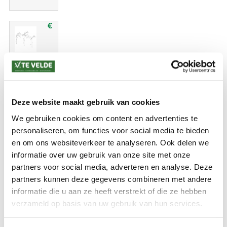
€
Reda
luifelframe
caravan-
en
voortentluifel
Deze website maakt gebruik van cookies
28 mm
aluminium
We gebruiken cookies om content en advertenties te
personaliseren, om functies voor social media te bieden
295.00
en om ons websiteverkeer te analyseren. Ook delen we
informatie over uw gebruik van onze site met onze
partners voor social media, adverteren en analyse. Deze
€
partners kunnen deze gegevens combineren met andere
informatie die u aan ze heeft verstrekt of die ze hebben
verzameld op basis van uw gebruik van hun services.
Reda
Fix-on