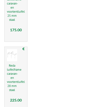
caravan-
en
voortentluifel
25 mm
staal
175.00
€
Reda
luifelframe
caravan-
en
voortentluifel
28 mm
staal
225.00