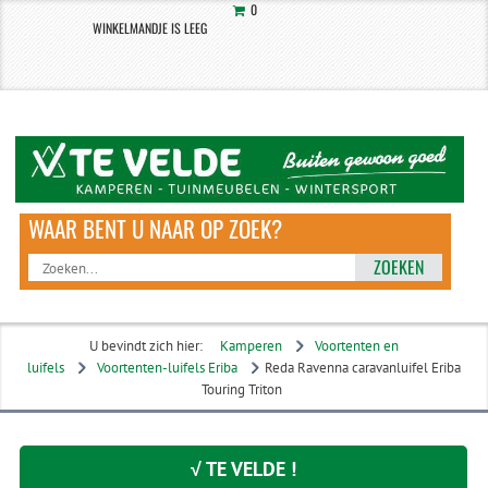
0
WINKELMANDJE IS LEEG
ZOEKEN
U bevindt zich hier:
Kamperen
Voortenten en
luifels
Voortenten-luifels Eriba
Reda Ravenna caravanluifel Eriba
Touring Triton
√ TE VELDE !