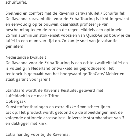
schuifluifel.
Snelheid en comfort met de Ravenna caravanluifel / Schuifluifel!
De Ravenna caravanluifel voor de Eriba Touring is licht in gewicht
en eenvoudig op te bouwen, daarnaast profiteer je van
bescherming tegen de zon en de regen. Middels een optionele
25mm aluminium stokkenset voorzien van Quick-Grips bouw je de
luifel in een mum van tijd op. Zo kan je snel van je vakantie
genieten!
Nederlandse kwaliteit
De Ravenna voor de Eriba Touring is een echte kwaliteitsluifel en
is volledig in Nederland ontwikkeld en geproduceerd. Het
tentdoek is gemaakt van het hoogwaardige TenCate/ Mehler en
staat garant voor jaren!
Standaard wordt de Ravenna Reisluifel geleverd met:
Luifeldoek in de maat: Triton.
Opbergzak
Kunststoftentharingen en extra dikke 4mm scheerlijnen.
Let op: Het product wordt getoond op de afbeeldingen met de
volgende optionele accessoires: Universele stormbandset van 3
en dakligger met knik.
Extra handig voor bij de Ravenna: