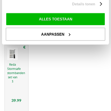
clip 3
Details tonen
stuks
ALLES TOESTAAN
15.00
AANPASSEN
€
Reda
Stormsafe
stormbanden
set van
3
39.99