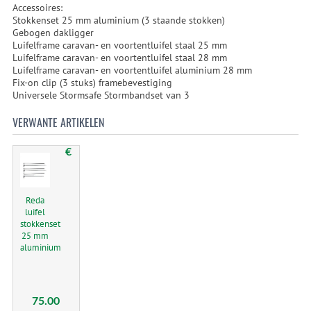
Accessoires:
Stokkenset 25 mm aluminium (3 staande stokken)
Gebogen dakligger
Luifelframe caravan- en voortentluifel staal 25 mm
Luifelframe caravan- en voortentluifel staal 28 mm
Luifelframe caravan- en voortentluifel aluminium 28 mm
Fix-on clip (3 stuks) framebevestiging
Universele Stormsafe Stormbandset van 3
VERWANTE ARTIKELEN
€
Reda
luifel
stokkenset
25 mm
aluminium
75.00