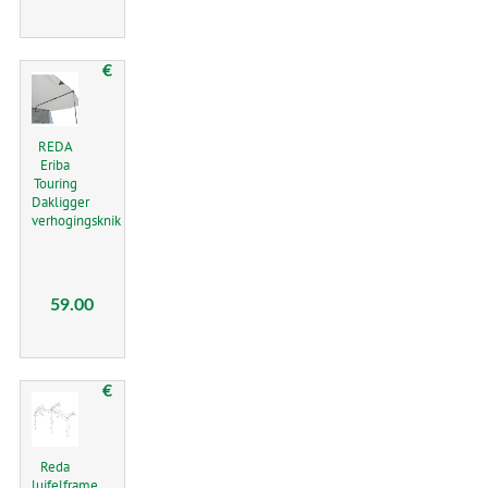
€
REDA
Eriba
Touring
Dakligger
verhogingsknik
59.00
€
Reda
luifelframe