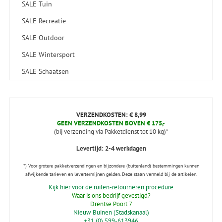
SALE Tuin
SALE Recreatie
SALE Outdoor
SALE Wintersport
SALE Schaatsen
VERZENDKOSTEN: € 8,99
GEEN VERZENDKOSTEN BOVEN € 175,-
(bij verzending via Pakketdienst tot 10 kg)*
Levertijd: 2-4 werkdagen
*) Voor grotere pakketverzendingen en bijzondere (buitenland) bestemmingen kunnen
afwijkende tarieven en levertermijnen gelden. Deze staan vermeld bij de artikelen.
Kijk hier voor de ruilen-retourneren procedure
Waar is ons bedrijf gevestigd?
Drentse Poort 7
Nieuw Buinen (Stadskanaal)
+31 (0) 599-613946