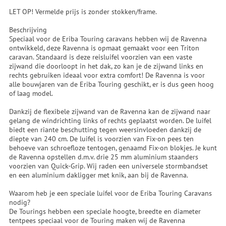
LET OP! Vermelde prijs is zonder stokken/frame.
Beschrijving
Speciaal voor de Eriba Touring caravans hebben wij de Ravenna
ontwikkeld, deze Ravenna is opmaat gemaakt voor een Triton
caravan. Standaard is deze reisluifel voorzien van een vaste
zijwand die doorloopt in het dak, zo kan je de zijwand links en
rechts gebruiken ideaal voor extra comfort! De Ravenna is voor
alle bouwjaren van de Eriba Touring geschikt, er is dus geen hoog
of laag model.
Dankzij de flexibele zijwand van de Ravenna kan de zijwand naar
gelang de windrichting links of rechts geplaatst worden. De luifel
biedt een riante beschutting tegen weersinvloeden dankzij de
diepte van 240 cm. De luifel is voorzien van Fix-on pees ten
behoeve van schroefloze tentogen, genaamd Fix-on blokjes. Je kunt
de Ravenna opstellen d.m.v. drie 25 mm aluminium staanders
voorzien van Quick-Grip. Wij raden een universele stormbandset
en een aluminium dakligger met knik, aan bij de Ravenna.
Waarom heb je een speciale luifel voor de Eriba Touring Caravans
nodig?
De Tourings hebben een speciale hoogte, breedte en diameter
tentpees speciaal voor de Touring maken wij de Ravenna