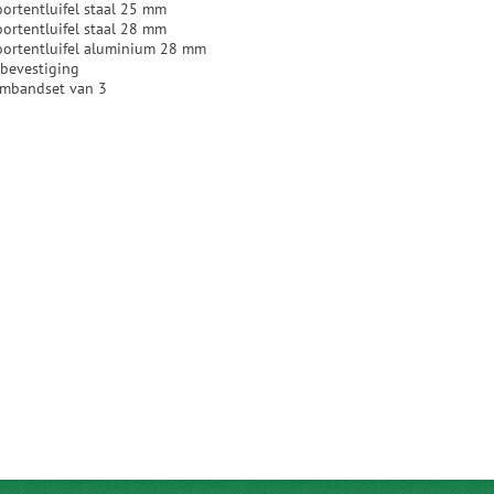
oortentluifel staal 25 mm
oortentluifel staal 28 mm
voortentluifel aluminium 28 mm
ebevestiging
rmbandset van 3