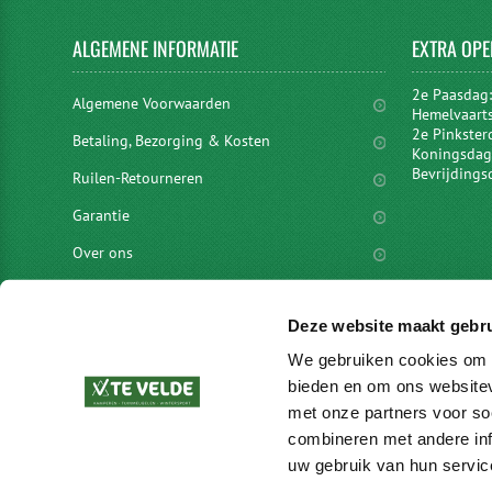
ALGEMENE
INFORMATIE
EXTRA
OPE
2e Paasdag
Algemene Voorwaarden
Hemelvaart
2e Pinkster
Betaling, Bezorging & Kosten
Koningsdag 
Bevrijdings
Ruilen-Retourneren
Garantie
Over ons
Privacyverklaring
Deze website maakt gebru
Disclaimer
We gebruiken cookies om c
Locaties
bieden en om ons websitev
vacatures
met onze partners voor so
combineren met andere inf
Merken
uw gebruik van hun servic
Blog en meer