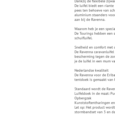
Dankzij de flexibele zijw
De luifel biedt een riant
pees ten behoeve van sch
aluminium staanders voor
aan bij de Ravenna.
Waarom heb je een specia
De Tourings hebben een s
schuifluifel.
Snelheid en comfort met d
De Ravenna caravanluifel 
bescherming tegen de zo
je de luifel in een mum va
Nederlandse kwaliteit
De Ravenna voor de Eriba 
tentdoek is gemaakt van 
Standaard wordt de Raven
Luifeldoek in de maat: Pu
Opbergzak
Kunststoftentharingen en
Let op: Het product word
stormbandset van 3 en da