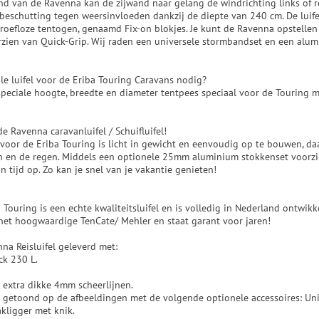
and van de Ravenna kan de zijwand naar gelang de windrichting links of r
e beschutting tegen weersinvloeden dankzij de diepte van 240 cm. De luife
roefloze tentogen, genaamd Fix-on blokjes. Je kunt de Ravenna opstellen
zien van Quick-Grip. Wij raden een universele stormbandset en een alum
le luifel voor de Eriba Touring Caravans nodig?
peciale hoogte, breedte en diameter tentpees speciaal voor de Touring 
e Ravenna caravanluifel / Schuifluifel!
voor de Eriba Touring is licht in gewicht en eenvoudig op te bouwen, daa
n en de regen. Middels een optionele 25mm aluminium stokkenset voorz
n tijd op. Zo kan je snel van je vakantie genieten!
Touring is een echte kwaliteitsluifel en is volledig in Nederland ontwik
het hoogwaardige TenCate/ Mehler en staat garant voor jaren!
na Reisluifel geleverd met:
ck 230 L.
 extra dikke 4mm scheerlijnen.
t getoond op de afbeeldingen met de volgende optionele accessoires: Uni
kligger met knik.