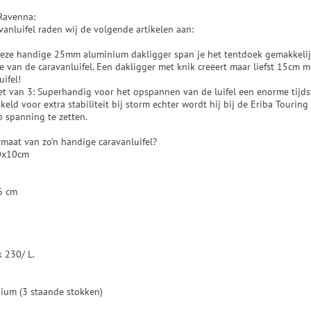
 Ravenna:
vanluifel raden wij de volgende artikelen aan:
deze handige 25mm aluminium dakligger span je het tentdoek gemakkelijk
 van de caravanluifel. Een dakligger met knik creëert maar liefst 15cm m
uifel!
t van 3: Superhandig voor het opspannen van de luifel een enorme tijds
eld voor extra stabiliteit bij storm echter wordt hij bij de Eriba Touring
p spanning te zetten.
maat van zo’n handige caravanluifel?
10x10cm
6 cm
 230/ L.
ium (3 staande stokken)