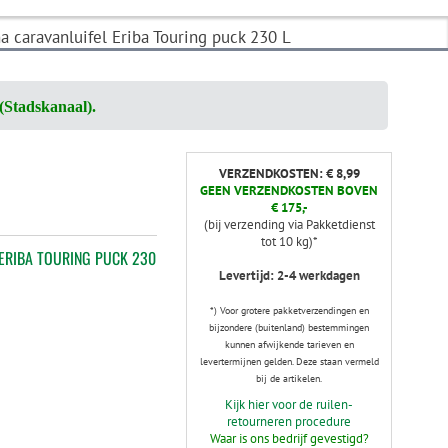
 caravanluifel Eriba Touring puck 230 L
(Stadskanaal).
VERZENDKOSTEN: € 8,99
GEEN VERZENDKOSTEN BOVEN
€ 175,-
(bij verzending via Pakketdienst
tot 10 kg)*
ERIBA TOURING PUCK 230
Levertijd: 2-4 werkdagen
*) Voor grotere pakketverzendingen en
bijzondere (buitenland) bestemmingen
kunnen afwijkende tarieven en
levertermijnen gelden. Deze staan vermeld
bij de artikelen.
Kijk hier voor de ruilen-
retourneren procedure
Waar is ons bedrijf gevestigd?