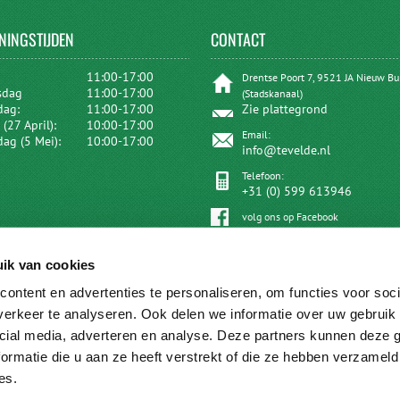
NINGSTIJDEN
CONTACT
:
11:00-17:00
Drentse Poort 7, 9521 JA Nieuw B
sdag
11:00-17:00
(Stadskanaal)
dag:
11:00-17:00
Zie plattegrond
(27 April):
10:00-17:00
Email:
dag (5 Mei):
10:00-17:00
info@tevelde.nl
Telefoon:
+31 (0) 599 613946
volg ons op Facebook
ik van cookies
ontent en advertenties te personaliseren, om functies voor soci
erkeer te analyseren. Ook delen we informatie over uw gebruik 
cial media, adverteren en analyse. Deze partners kunnen deze
ormatie die u aan ze heeft verstrekt of die ze hebben verzameld
es.