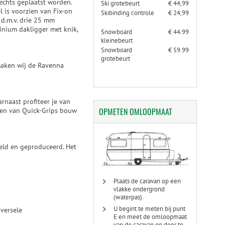
echts geplaatst worden.
Ski grotebeurt
€ 44,99
l is voorzien van Fix-on
Skibinding controle
€ 24,99
 d.m.v. drie 25 mm
inium dakligger met knik,
Snowboard
€ 44.99
kleinebeurt
Snowboard
€ 59.99
grotebeurt
maken wij de Ravenna
rnaast profiteer je van
OPMETEN
OMLOOPMAAT
ien van Quick-Grips bouw
keld en geproduceerd. Het
Plaats de caravan op een
vlakke ondergrond
(waterpas).
U begint te meten bij punt
versele
E en meet de omloopmaat
van de caravan op door te