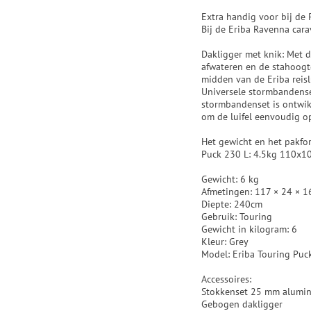
Extra handig voor bij de
Bij de Eriba Ravenna cara
Dakligger met knik: Met 
afwateren en de stahoogte
midden van de Eriba reisl
Universele stormbandense
stormbandenset is ontwikk
om de luifel eenvoudig o
Het gewicht en het pakfor
Puck 230 L: 4.5kg 110x
Gewicht: 6 kg
Afmetingen: 117 × 24 × 1
Diepte: 240cm
Gebruik: Touring
Gewicht in kilogram: 6
Kleur: Grey
Model: Eriba Touring Puck
Accessoires:
Stokkenset 25 mm alumin
Gebogen dakligger