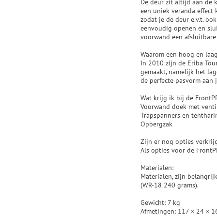
De deur zit altijd aan de
een uniek veranda effect 
zodat je de deur e.v.t. oo
eenvoudig openen en sluit
voorwand een afsluitbare 
Waarom een hoog en laa
In 2010 zijn de Eriba To
gemaakt, namelijk het lag
de perfecte pasvorm aan 
Wat krijg ik bij de Front
Voorwand doek met ventil
Trapspanners en tenthar
Opbergzak
Zijn er nog opties verkrij
Als opties voor de FrontP
Materialen:
Materialen, zijn belangr
(WR-18 240 grams).
Gewicht: 7 kg
Afmetingen: 117 × 24 × 1