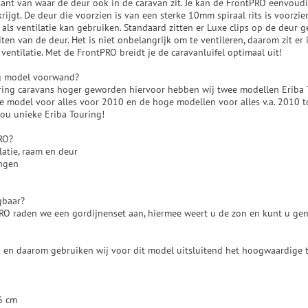
 kant van waar de deur ook in de caravan zit. Je kan de FrontPRO eenvoud
krijgt. De deur die voorzien is van een sterke 10mm spiraal rits is voorzi
k als ventilatie kan gebruiken. Standaard zitten er Luxe clips op de deur 
en van de deur. Het is niet onbelangrijk om te ventileren, daarom zit er
ventilatie. Met de FrontPRO breidt je de caravanluifel optimaal uit!
g model voorwand?
uring caravans hoger geworden hiervoor hebben wij twee modellen Eriba 
e model voor alles voor 2010 en de hoge modellen voor alles v.a. 2010 to
jou unieke Eriba Touring!
PRO?
atie, raam en deur
ingen
gbaar?
RO raden we een gordijnenset aan, hiermee weert u de zon en kunt u genie
ijk en daarom gebruiken wij voor dit model uitsluitend het hoogwaardige
6 cm