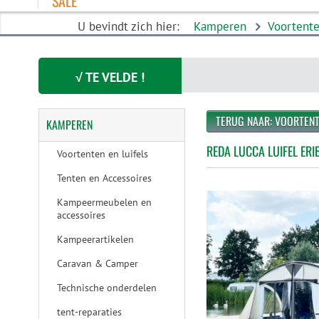
SALE
U bevindt zich hier:
Kamperen
Voortente
√ TE VELDE !
TERUG NAAR: VOORTENT
KAMPEREN
REDA LUCCA LUIFEL E
Voortenten en luifels
Tenten en Accessoires
Kampeermeubelen en
accessoires
Kampeerartikelen
Caravan & Camper
Technische onderdelen
tent-reparaties