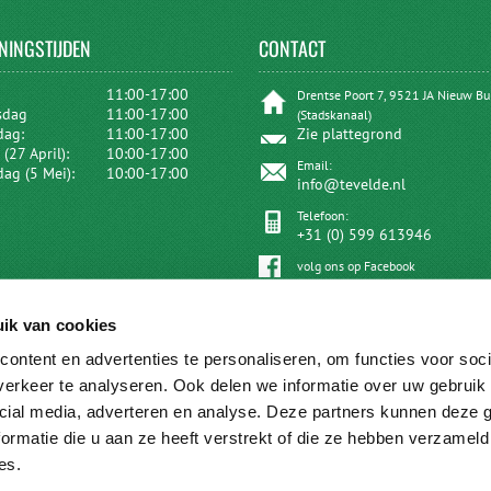
NINGSTIJDEN
CONTACT
:
11:00-17:00
Drentse Poort 7, 9521 JA Nieuw B
sdag
11:00-17:00
(Stadskanaal)
dag:
11:00-17:00
Zie plattegrond
(27 April):
10:00-17:00
Email:
dag (5 Mei):
10:00-17:00
info@tevelde.nl
Telefoon:
+31 (0) 599 613946
volg ons op Facebook
ik van cookies
ontent en advertenties te personaliseren, om functies voor soci
erkeer te analyseren. Ook delen we informatie over uw gebruik 
cial media, adverteren en analyse. Deze partners kunnen deze
ormatie die u aan ze heeft verstrekt of die ze hebben verzameld
es.