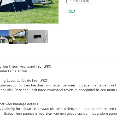
STEL EEN VRAAG
REDA
Touring triton voorwand FrontPRO
ifel Eriba Triton
ring Lucca Luifel, de FrontPRO!
 optimaal comfort en bescherming tegen de weesinvloeden dat is de lux
ogluifel. Deze snel inritsbare voorwand tovert je boogluifel in een mum 
t veel handige details.
 volledig inritsbaar en bestaat uit twee delen, een linker paneel en een r
inritsbaar, een paneel is voorzien van een groot raam en het andere pan