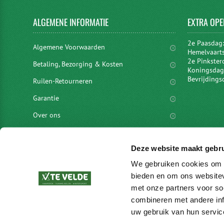
ALGEMENE
INFORMATIE
EXTRA
OPE
2e Paasdag
Algemene Voorwaarden
Hemelvaart
2e Pinkster
Betaling, Bezorging & Kosten
Koningsdag 
Bevrijdings
Ruilen-Retourneren
Garantie
Over ons
Privacyverklaring
Deze website maakt gebru
Disclaimer
We gebruiken cookies om c
Locaties
bieden en om ons websitev
vacatures
met onze partners voor so
combineren met andere inf
Merken
uw gebruik van hun servic
Blog en meer