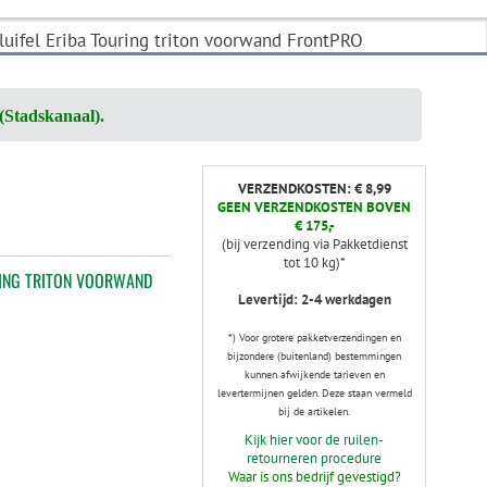
luifel Eriba Touring triton voorwand FrontPRO
(Stadskanaal).
VERZENDKOSTEN: € 8,99
GEEN VERZENDKOSTEN BOVEN
€ 175,-
(bij verzending via Pakketdienst
tot 10 kg)*
RING TRITON VOORWAND
Levertijd: 2-4 werkdagen
*) Voor grotere pakketverzendingen en
bijzondere (buitenland) bestemmingen
kunnen afwijkende tarieven en
levertermijnen gelden. Deze staan vermeld
bij de artikelen.
Kijk hier voor de ruilen-
retourneren procedure
Waar is ons bedrijf gevestigd?