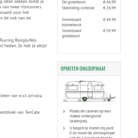
ig laten zakken zodat je
Ski grotebeurt
€ 44,99
en van twee ritsrunners
Skibinding controle
€ 24,99
genaaid voor het
 in de nok van de
Snowboard
€ 44.99
kleinebeurt
Snowboard
€ 59.99
grotebeurt
Touring Boogluifels
t heden. Zo heb je altijd
OPMETEN
OMLOOPMAAT
ten van e.v.t. privacy.
Plaats de caravan op een
 tentdoek van TenCate
vlakke ondergrond
(waterpas).
U begint te meten bij punt
E en meet de omloopmaat
van de caravan op door te