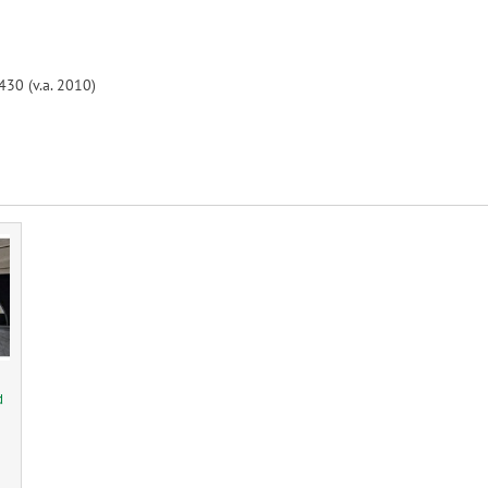
30 (v.a. 2010)
d