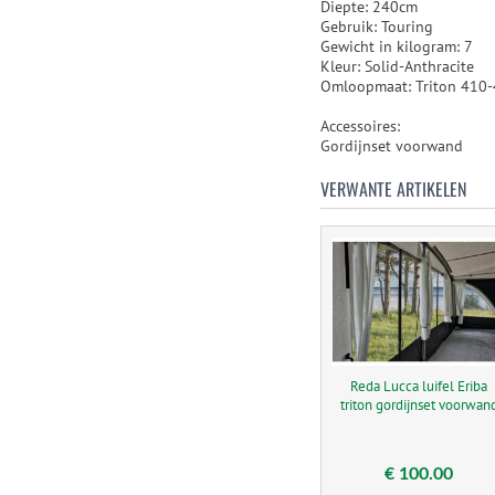
Diepte: 240cm
Gebruik: Touring
Gewicht in kilogram: 7
Kleur: Solid-Anthracite
Omloopmaat: Triton 410-4
Accessoires:
Gordijnset voorwand
VERWANTE ARTIKELEN
Reda Lucca luifel Eriba
triton gordijnset voorwan
€ 100.00