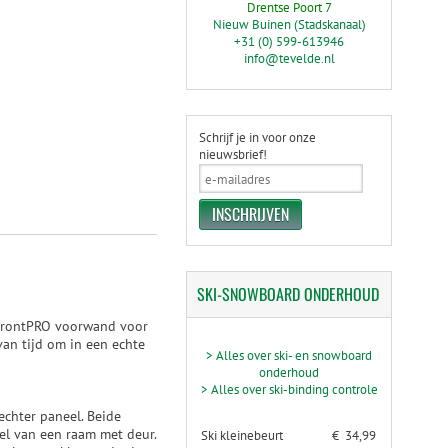
Drentse Poort 7
Nieuw Buinen (Stadskanaal)
+31 (0) 599-613946
info@tevelde.nl
Schrijf je in voor onze
nieuwsbrief!
SKI-SNOWBOARD
ONDERHOUD
e FrontPRO voorwand voor
van tijd om in een echte
> Alles over ski- en snowboard
onderhoud
> Alles over ski-binding controle
echter paneel. Beide
eel van een raam met deur.
Ski kleinebeurt
€ 34,99