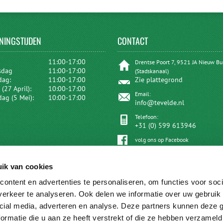
NINGSTIJDEN
CONTACT
:
11:00-17:00
Drentse Poort 7, 9521 JA Nieuw B
sdag
11:00-17:00
(Stadskanaal)
dag:
11:00-17:00
Zie plattegrond
(27 April):
10:00-17:00
Email:
dag (5 Mei):
10:00-17:00
info@tevelde.nl
Telefoon:
+31 (0) 599 613946
volg ons op Facebook
ik van cookies
ontent en advertenties te personaliseren, om functies voor soci
erkeer te analyseren. Ook delen we informatie over uw gebruik 
cial media, adverteren en analyse. Deze partners kunnen deze
ormatie die u aan ze heeft verstrekt of die ze hebben verzameld