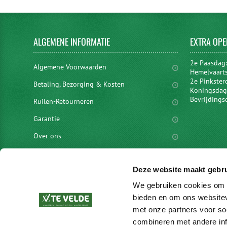
ALGEMENE
INFORMATIE
EXTRA
OPE
2e Paasdag
Algemene Voorwaarden
Hemelvaart
2e Pinkster
Betaling, Bezorging & Kosten
Koningsdag 
Bevrijdings
Ruilen-Retourneren
Garantie
Over ons
Privacyverklaring
Deze website maakt gebru
Disclaimer
We gebruiken cookies om c
Locaties
bieden en om ons websitev
vacatures
met onze partners voor so
combineren met andere inf
Merken