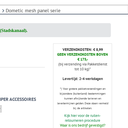
Dometic mesh panel serie
(Stadskanaal).
VERZENDKOSTEN: € 8,99
GEEN VERZENDKOSTEN BOVEN
€ 175,-
(bij verzending via Pakketdienst
tot 10 kg)*
Levertijd: 2-4 werkdagen
*) Voor grotere pakketverzendingen en
bijzondere (buitenland) bestemmingen
PER ACCESSOIRES
kunnen afwijkende tarieven en
levertermijnen gelden. Deze staan vermeld
bij de artikelen.
Kijk hier voor de ruilen-
retourneren procedure
Waar is ons bedrijf gevestigd?