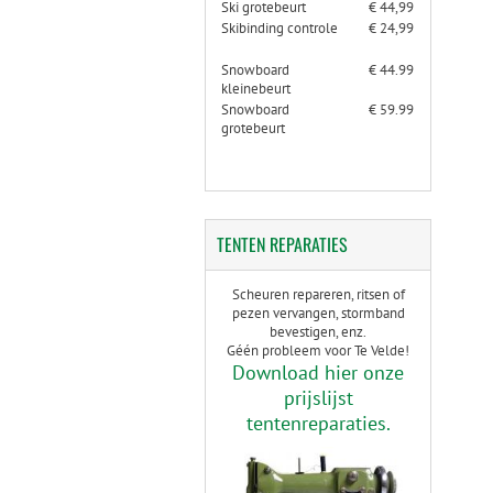
Ski grotebeurt
€ 44,99
Skibinding controle
€ 24,99
Snowboard
€ 44.99
kleinebeurt
Snowboard
€ 59.99
grotebeurt
TENTEN
REPARATIES
Scheuren repareren, ritsen of
pezen vervangen, stormband
bevestigen, enz.
Géén probleem voor Te Velde!
Download hier onze
prijslijst
tentenreparaties.