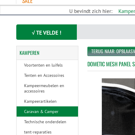
SALE
U bevindt zich hier:
Kampe
√ TE VELDE !
TERUG NAAR: OPBLAAS
KAMPEREN
DOMETIC MESH PANEL S
Voortenten en luifels
Tenten en Accessoires
Kampeermeubelen en
accessoires
Kampeerartikelen
Caravan & Camper
Technische onderdelen
tent-reparaties