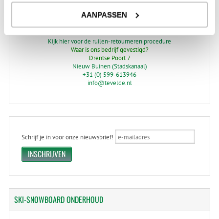
Levertijd: 2-4 werkdagen
AANPASSEN
*) Voor grotere pakketverzendingen en bijzondere (buitenland) bestemmingen kunnen
afwijkende tarieven en levertermijnen gelden. Deze staan vermeld bij de artikelen.
Kijk hier voor de ruilen-retourneren procedure
Waar is ons bedrijf gevestigd?
Drentse Poort 7
Nieuw Buinen (Stadskanaal)
+31 (0) 599-613946
info@tevelde.nl
Schrijf je in voor onze nieuwsbrief!
SKI-SNOWBOARD
ONDERHOUD