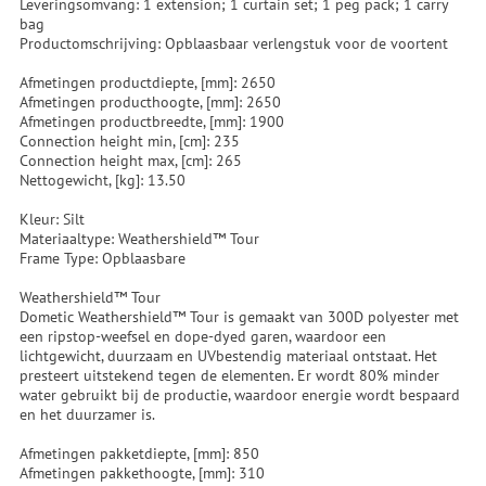
Leveringsomvang: 1 extension; 1 curtain set; 1 peg pack; 1 carry
bag
Productomschrijving: Opblaasbaar verlengstuk voor de voortent
Afmetingen productdiepte, [mm]: 2650
Afmetingen producthoogte, [mm]: 2650
Afmetingen productbreedte, [mm]: 1900
Connection height min, [cm]: 235
Connection height max, [cm]: 265
Nettogewicht, [kg]: 13.50
Kleur: Silt
Materiaaltype: Weathershield™ Tour
Frame Type: Opblaasbare
Weathershield™ Tour
Dometic Weathershield™ Tour is gemaakt van 300D polyester met
een ripstop-weefsel en dope-dyed garen, waardoor een
lichtgewicht, duurzaam en UVbestendig materiaal ontstaat. Het
presteert uitstekend tegen de elementen. Er wordt 80% minder
water gebruikt bij de productie, waardoor energie wordt bespaard
en het duurzamer is.
Afmetingen pakketdiepte, [mm]: 850
Afmetingen pakkethoogte, [mm]: 310