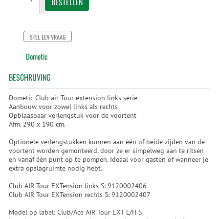
STEL EEN VRAAG
Dometic
BESCHRIJVING
Dometic Club air Tour extension links serie
Aanbouw voor zowel links als rechts
Opblaasbaar verlengstuk voor de voortent
Afm. 290 x 190 cm.
Optionele verlengstukken kunnen aan één of beide zijden van de
voortent worden gemonteerd, door ze er simpelweg aan te ritsen
en vanaf één punt op te pompen. Ideaal voor gasten of wanneer je
extra opslagruimte nodig hebt.
Club AIR Tour EXTension links S: 9120002406
Club AIR Tour EXTension rechts S: 9120002407
Model op label: Club/Ace AIR Tour EXT L/H S