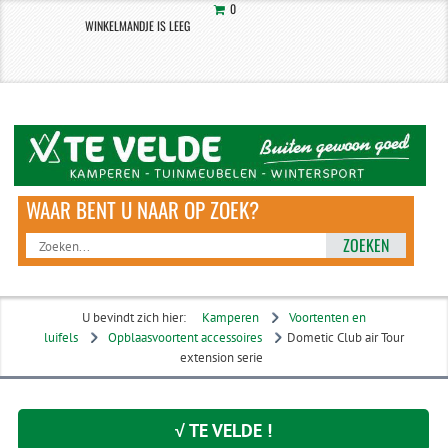
0
WINKELMANDJE IS LEEG
ZOEKEN
U bevindt zich hier:
Kamperen
Voortenten en
luifels
Opblaasvoortent accessoires
Dometic Club air Tour
extension serie
√ TE VELDE !