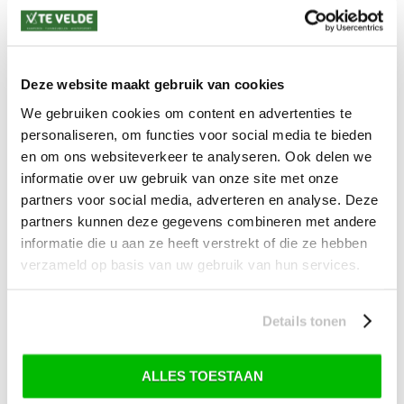
tent-reparaties
SALE
Deze website maakt gebruik van cookies
We gebruiken cookies om content en advertenties te
SALE Kamperen
personaliseren, om functies voor social media te bieden
SALE Tuin
en om ons websiteverkeer te analyseren. Ook delen we
informatie over uw gebruik van onze site met onze
SALE Recreatie
partners voor social media, adverteren en analyse. Deze
SALE Outdoor
partners kunnen deze gegevens combineren met andere
SALE Wintersport
informatie die u aan ze heeft verstrekt of die ze hebben
verzameld op basis van uw gebruik van hun services.
SALE Schaatsen
Details tonen
VERZENDKOSTEN: € 8,99
GEEN VERZENDKOSTEN BOVEN € 175,-
ALLES TOESTAAN
(bij verzending via Pakketdienst tot 10 kg)*