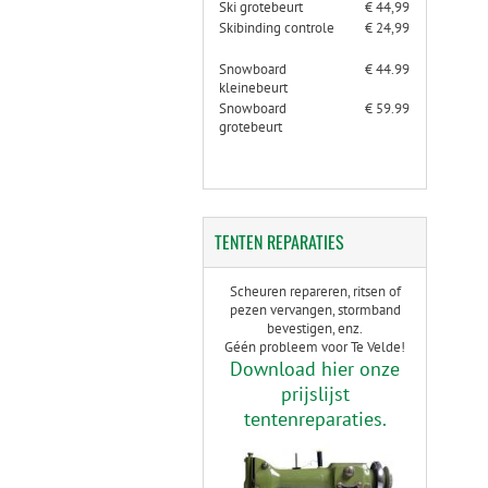
Ski grotebeurt
€ 44,99
Skibinding controle
€ 24,99
Snowboard
€ 44.99
kleinebeurt
Snowboard
€ 59.99
grotebeurt
TENTEN
REPARATIES
Scheuren repareren, ritsen of
pezen vervangen, stormband
bevestigen, enz.
Géén probleem voor Te Velde!
Download hier onze
prijslijst
tentenreparaties.