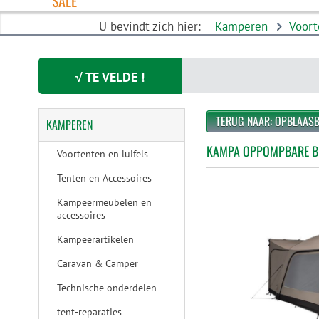
SALE
U bevindt zich hier:
Kamperen
Voort
√ TE VELDE !
TERUG NAAR: OPBLAAS
KAMPEREN
KAMPA OPPOMPBARE B
Voortenten en luifels
Tenten en Accessoires
Kampeermeubelen en
accessoires
Kampeerartikelen
Caravan & Camper
Technische onderdelen
tent-reparaties