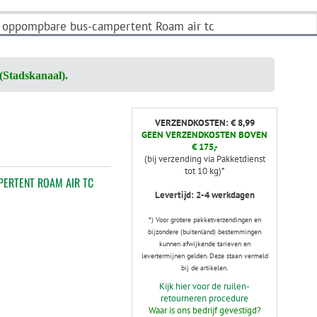
oppompbare bus-campertent Roam air tc
(Stadskanaal).
VERZENDKOSTEN: € 8,99
GEEN VERZENDKOSTEN BOVEN
€ 175,-
(bij verzending via Pakketdienst
tot 10 kg)*
ERTENT ROAM AIR TC
Levertijd: 2-4 werkdagen
*) Voor grotere pakketverzendingen en
bijzondere (buitenland) bestemmingen
kunnen afwijkende tarieven en
levertermijnen gelden. Deze staan vermeld
bij de artikelen.
Kijk hier voor de ruilen-
retourneren procedure
Waar is ons bedrijf gevestigd?