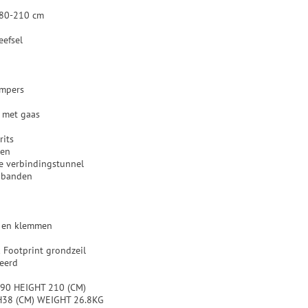
180-210 cm
eefsel
ampers
 met gaas
rits
len
e verbindingstunnel
anbanden
n
n en klemmen
& Footprint grondzeil
eeerd
90 HEIGHT 210 (CM)
H38 (CM) WEIGHT 26.8KG