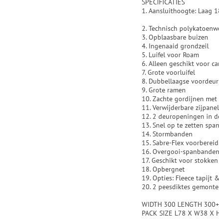
SPECIFICATIES
1. Aansluithoogte: Laag 
2. Technisch polykatoenw
3. Opblaasbare buizen
4. Ingenaaid grondzeil
5. Luifel voor Roam
6. Alleen geschikt voor c
7. Grote voorluifel
8. Dubbellaagse voordeur
9. Grote ramen
10. Zachte gordijnen met 
11. Verwijderbare zijpane
12. 2 deuropeningen in d
13. Snel op te zetten sp
14. Stormbanden
15. Sabre-Flex voorbereid
16. Overgooi-spanbande
17. Geschikt voor stokke
18. Opbergnet
19. Opties: Fleece tapijt 
20. 2 peesdiktes gemont
WIDTH 300 LENGTH 300+
PACK SIZE L78 X W38 X 