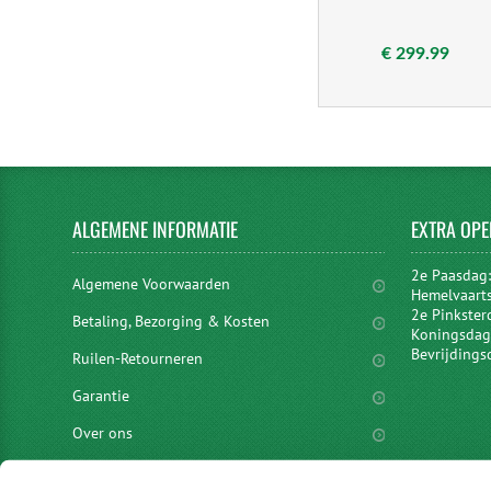
€ 299.99
ALGEMENE
INFORMATIE
EXTRA
OPE
2e Paasdag
Algemene Voorwaarden
Hemelvaart
2e Pinkster
Betaling, Bezorging & Kosten
Koningsdag 
Bevrijdings
Ruilen-Retourneren
Garantie
Over ons
Privacyverklaring