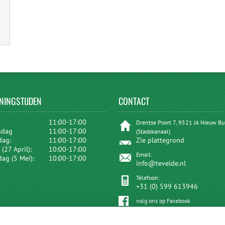
NINGSTIJDEN
CONTACT
:
11:00-17:00
Drentse Poort 7, 9521 JA Nieuw B
sdag
11:00-17:00
(Stadskanaal)
dag:
11:00-17:00
Zie plattegrond
(27 April):
10:00-17:00
Email:
dag (5 Mei):
10:00-17:00
info@tevelde.nl
Telefoon:
+31 (0) 599 613946
volg ons op Facebook