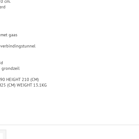
10 cm.
erd
 met gaas
 verbindingstunnel
id
& grondzeil
90 HEIGHT 210 (CM)
H25 (CM) WEIGHT 13.1KG