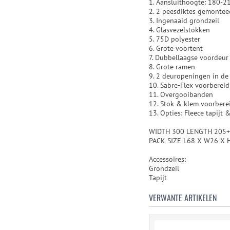
1. Aansluithoogte: 180-2
2. 2 peesdiktes gemontee
3. Ingenaaid grondzeil
4. Glasvezelstokken
5. 75D polyester
6. Grote voortent
7. Dubbellaagse voordeur
8. Grote ramen
9. 2 deuropeningen in de
10. Sabre-Flex voorbereid
11. Overgooibanden
12. Stok & klem voorbere
13. Opties: Fleece tapijt 
WIDTH 300 LENGTH 205+
PACK SIZE L68 X W26 X 
Accessoires:
Grondzeil
Tapijt
VERWANTE ARTIKELEN