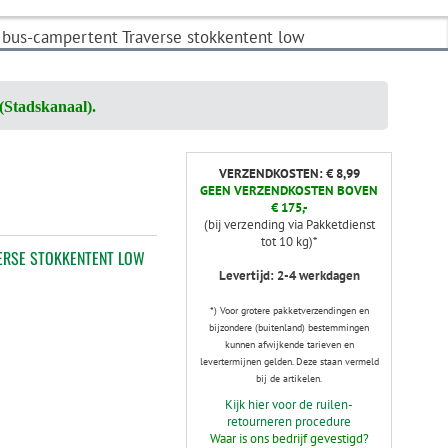
bus-campertent Traverse stokkentent low
(Stadskanaal).
VERZENDKOSTEN: € 8,99
GEEN VERZENDKOSTEN BOVEN
€ 175,-
(bij verzending via Pakketdienst
tot 10 kg)*
ERSE STOKKENTENT LOW
Levertijd: 2-4 werkdagen
*) Voor grotere pakketverzendingen en
bijzondere (buitenland) bestemmingen
kunnen afwijkende tarieven en
levertermijnen gelden. Deze staan vermeld
bij de artikelen.
Kijk hier voor de ruilen-
retourneren procedure
Waar is ons bedrijf gevestigd?