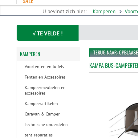
SALE
U bevindt zich hier:
Kamperen
Voort
√ TE VELDE !
TERUG NAAR: OPBLAAS
KAMPEREN
KAMPA BUS-CAMPERTEN
Voortenten en luifels
Tenten en Accessoires
Kampeermeubelen en
accessoires
Kampeerartikelen
Caravan & Camper
Technische onderdelen
tent-reparaties