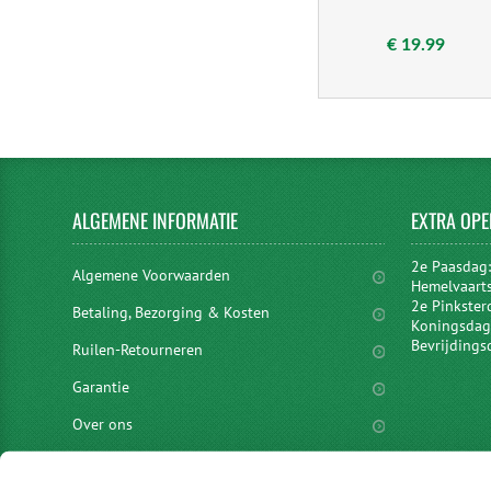
€ 19.99
ALGEMENE
INFORMATIE
EXTRA
OPE
2e Paasdag
Algemene Voorwaarden
Hemelvaart
2e Pinkster
Betaling, Bezorging & Kosten
Koningsdag 
Bevrijdings
Ruilen-Retourneren
Garantie
Over ons
Privacyverklaring