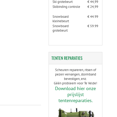
Ski grotebeurt
€ 44,99
Skibinding controle
€ 24,99
Snowboard
€ 44.99
kleinebeurt
Snowboard
€ 59.99
grotebeurt
TENTEN
REPARATIES
Scheuren repareren, ritsen of
pezen vervangen, stormband
bevestigen, enz.
Géén probleem voor Te Velde!
Download hier onze
prijslijst
tentenreparaties.