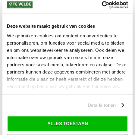
*) Voor grotere pakketverzendingen en bijzondere (buitenland) bestemmingen kunnen
afwijkende tarieven en levertermijnen gelden. Deze staan vermeld bij de artikelen.
Kijk hier voor de ruilen-retourneren procedure
Deze website maakt gebruik van cookies
Waar is ons bedrijf gevestigd?
Drentse Poort 7
We gebruiken cookies om content en advertenties te
Nieuw Buinen (Stadskanaal)
+31 (0) 599-613946
personaliseren, om functies voor social media te bieden
info@tevelde.nl
en om ons websiteverkeer te analyseren. Ook delen we
informatie over uw gebruik van onze site met onze
partners voor social media, adverteren en analyse. Deze
partners kunnen deze gegevens combineren met andere
informatie die u aan ze heeft verstrekt of die ze hebben
Schrijf je in voor onze nieuwsbrief!
verzameld op basis van uw gebruik van hun services.
Details tonen
SKI-SNOWBOARD
ONDERHOUD
ALLES TOESTAAN