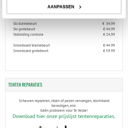
> Alles over ski- en snowboard onderhoud
AANPASSEN
> Alles over ski-binding controle
Ski kleinebeurt
€ 34,99
Ski grotebeurt
€ 44,99
Skibinding controle
€ 24,99
Snowboard kleinebeurt
€ 44.99
Snowboard grotebeurt
€ 59.99
TENTEN
REPARATIES
Scheuren repareren, ritsen of pezen vervangen, stormband
bevestigen, enz.
Géén probleem voor Te Velde!
Download hier onze prijslijst tentenreparaties.