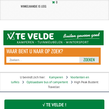
0
WINKELMANDJE IS LEEG
ZOEKEN
U bevindt zich hier:
Kamperen
Voortenten en
luifels
Opblaasbare bus of campertent
High Peak Bustent
Traveller.
√ TE VELDE !