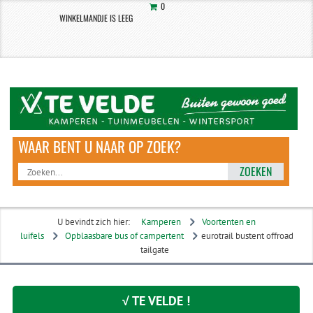
0
WINKELMANDJE IS LEEG
ZOEKEN
U bevindt zich hier:
Kamperen
Voortenten en
luifels
Opblaasbare bus of campertent
eurotrail bustent offroad
tailgate
√ TE VELDE !