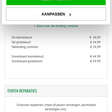
SKI-SNOWBOARD
ONDERHOUD
AANPASSEN
> Alles over ski- en snowboard onderhoud
> Alles over ski-binding controle
Ski kleinebeurt
€ 34,99
Ski grotebeurt
€ 44,99
Skibinding controle
€ 24,99
Snowboard kleinebeurt
€ 44.99
Snowboard grotebeurt
€ 59.99
TENTEN
REPARATIES
Scheuren repareren, ritsen of pezen vervangen, stormband
bevestigen, enz.