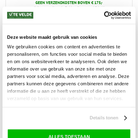
GEEN VERZENDKOSTEN BOVEN € 175,-
(bij verzending via Pakketdienst tot 10 kg)*
Levertijd: 2-4 werkdagen
*) Voor grotere pakketverzendingen en bijzondere (buitenland) bestemmingen kunnen
afwijkende tarieven en levertermijnen gelden. Deze staan vermeld bij de artikelen.
Deze website maakt gebruik van cookies
Kijk hier voor de ruilen-retourneren procedure
We gebruiken cookies om content en advertenties te
Waar is ons bedrijf gevestigd?
Drentse Poort 7
personaliseren, om functies voor social media te bieden
Nieuw Buinen (Stadskanaal)
en om ons websiteverkeer te analyseren. Ook delen we
+31 (0) 599-613946
info@tevelde.nl
informatie over uw gebruik van onze site met onze
partners voor social media, adverteren en analyse. Deze
partners kunnen deze gegevens combineren met andere
informatie die u aan ze heeft verstrekt of die ze hebben
verzameld op basis van uw gebruik van hun services.
Schrijf je in voor onze nieuwsbrief!
Details tonen
ALLES TOESTAAN