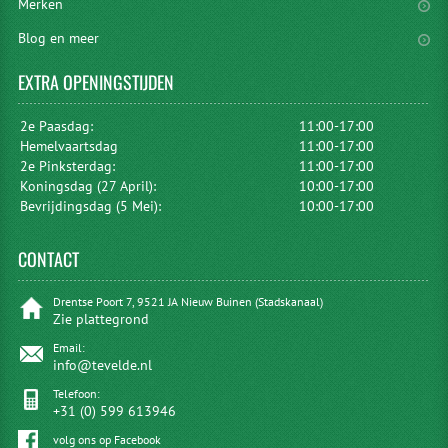
Merken
Blog en meer
EXTRA
OPENINGSTIJDEN
2e Paasdag:
11:00-17:00
Hemelvaartsdag
11:00-17:00
2e Pinksterdag:
11:00-17:00
Koningsdag (27 April):
10:00-17:00
Bevrijdingsdag (5 Mei):
10:00-17:00
CONTACT
Drentse Poort 7, 9521 JA Nieuw Buinen (Stadskanaal)
Zie plattegrond
Email:
info@tevelde.nl
Telefoon:
+31 (0) 599 613946
volg ons op Facebook