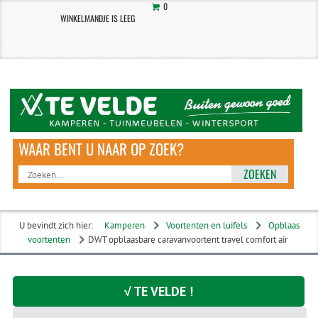
0
WINKELMANDJE IS LEEG
ZOEKEN
U bevindt zich hier:
Kamperen
Voortenten en luifels
Opblaas
voortenten
DWT opblaasbare caravanvoortent travel comfort air
√ TE VELDE !