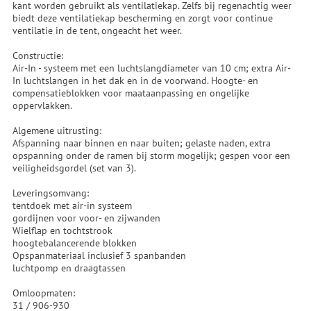
kant worden gebruikt als ventilatiekap. Zelfs bij regenachtig weer
biedt deze ventilatiekap bescherming en zorgt voor continue
ventilatie in de tent, ongeacht het weer.
Constructie:
Air-In - systeem met een luchtslangdiameter van 10 cm; extra Air-
In luchtslangen in het dak en in de voorwand. Hoogte- en
compensatieblokken voor maataanpassing en ongelijke
oppervlakken.
Algemene uitrusting:
Afspanning naar binnen en naar buiten; gelaste naden, extra
opspanning onder de ramen bij storm mogelijk; gespen voor een
veiligheidsgordel (set van 3).
Leveringsomvang:
tentdoek met air-in systeem
gordijnen voor voor- en zijwanden
Wielflap en tochtstrook
hoogtebalancerende blokken
Opspanmateriaal inclusief 3 spanbanden
luchtpomp en draagtassen
Omloopmaten:
31 / 906-930