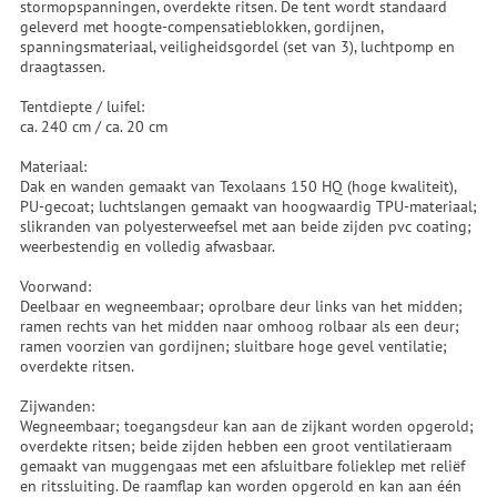
stormopspanningen, overdekte ritsen. De tent wordt standaard
geleverd met hoogte-compensatieblokken, gordijnen,
spanningsmateriaal, veiligheidsgordel (set van 3), luchtpomp en
draagtassen.
Tentdiepte / luifel:
ca. 240 cm / ca. 20 cm
Materiaal:
Dak en wanden gemaakt van Texolaans 150 HQ (hoge kwaliteit),
PU-gecoat; luchtslangen gemaakt van hoogwaardig TPU-materiaal;
slikranden van polyesterweefsel met aan beide zijden pvc coating;
weerbestendig en volledig afwasbaar.
Voorwand:
Deelbaar en wegneembaar; oprolbare deur links van het midden;
ramen rechts van het midden naar omhoog rolbaar als een deur;
ramen voorzien van gordijnen; sluitbare hoge gevel ventilatie;
overdekte ritsen.
Zijwanden:
Wegneembaar; toegangsdeur kan aan de zijkant worden opgerold;
overdekte ritsen; beide zijden hebben een groot ventilatieraam
gemaakt van muggengaas met een afsluitbare folieklep met reliëf
en ritssluiting. De raamflap kan worden opgerold en kan aan één