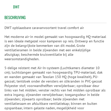
DWT
BESCHRIJVING
DWT opblaasbare caravanvoortent travel comfort air
Het moderne air-in model gemaakt van hoogwaardig HQ-materiaal
is een ideale metgezel voor kamperen op reis. Ontwerp en functie
zijn de belangrijkste kenmerken van dit model. Grote
ventilatieramen in beide zijwanden met een enkelzijdige
afzuigkap; beschermde kruisventilatie bij alle
weersomstandigheden.
5-delige reistent met Air-In-systeem (Luchtkamers diameter 10
cm); luchtslangen gemaakt van hoogwaardig TPU-materiaal; dak
en wanden gemaakt van Texolan 150 HQ (hoge kwaliteit), PU-
gecoat; tentdoek onder de vensters en slikranden in PVC-gecoat
Polyester stof; voorwandhelften verwijderbaar; oprolbaar deur
links van het midden; venster rechts van het midden oprolbaar als
extra ingang; zijwanden verwijderbaar; toegangsdeur in beide
zijwanden; zijwaarts oprolbaar; beide zijwanden met
ventilatieraam en afsluitbare ventilatiekap; binnen en buiten
opspanbaar, intern gelaste naden, mogelijkheid voor