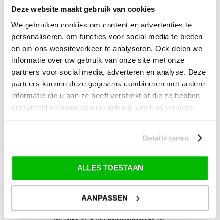
Technische onderdelen
Deze website maakt gebruik van cookies
tent-reparaties
We gebruiken cookies om content en advertenties te
personaliseren, om functies voor social media te bieden
en om ons websiteverkeer te analyseren. Ook delen we
SALE
informatie over uw gebruik van onze site met onze
partners voor social media, adverteren en analyse. Deze
SALE Kamperen
partners kunnen deze gegevens combineren met andere
SALE Tuin
informatie die u aan ze heeft verstrekt of die ze hebben
verzameld op basis van uw gebruik van hun services.
SALE Recreatie
SALE Outdoor
Details tonen
SALE Wintersport
SALE Schaatsen
ALLES TOESTAAN
AANPASSEN
VERZENDKOSTEN: € 8,99
GEEN VERZENDKOSTEN BOVEN € 175,-
(bij verzending via Pakketdienst tot 10 kg)*