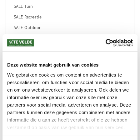
SALE Tuin
SALE Recreatie
SALE Outdoor
SALE Wintersport
SALE Schaatsen
Deze website maakt gebruik van cookies
We gebruiken cookies om content en advertenties te
VERZENDKOSTEN: € 8,99
GEEN VERZENDKOSTEN BOVEN € 175,-
personaliseren, om functies voor social media te bieden
(bij verzending via Pakketdienst tot 10 kg)*
en om ons websiteverkeer te analyseren. Ook delen we
informatie over uw gebruik van onze site met onze
Levertijd: 2-4 werkdagen
partners voor social media, adverteren en analyse. Deze
*) Voor grotere pakketverzendingen en bijzondere (buitenland) bestemmingen kunnen
partners kunnen deze gegevens combineren met andere
afwijkende tarieven en levertermijnen gelden. Deze staan vermeld bij de artikelen.
informatie die u aan ze heeft verstrekt of die ze hebben
Kijk hier voor de ruilen-retourneren procedure
Waar is ons bedrijf gevestigd?
verzameld op basis van uw gebruik van hun services.
Drentse Poort 7
Nieuw Buinen (Stadskanaal)