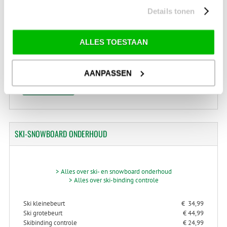
+31 (0) 599-613946
Details tonen
info@tevelde.nl
ALLES TOESTAAN
Schrijf je in voor onze nieuwsbrief!
AANPASSEN
SKI-SNOWBOARD
ONDERHOUD
> Alles over ski- en snowboard onderhoud
> Alles over ski-binding controle
Ski kleinebeurt
€ 34,99
Ski grotebeurt
€ 44,99
Skibinding controle
€ 24,99