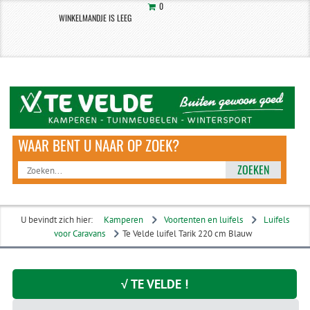
0
WINKELMANDJE IS LEEG
ZOEKEN
U bevindt zich hier:
Kamperen
Voortenten en luifels
Luifels
voor Caravans
Te Velde luifel Tarik 220 cm Blauw
√ TE VELDE !