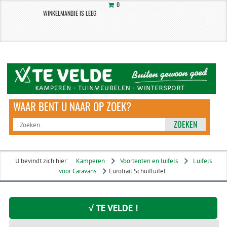
0
WINKELMANDJE IS LEEG
ZOEKEN
U bevindt zich hier:
Kamperen
Voortenten en luifels
Luifels
voor Caravans
Eurotrail Schuifluifel
√ TE VELDE !