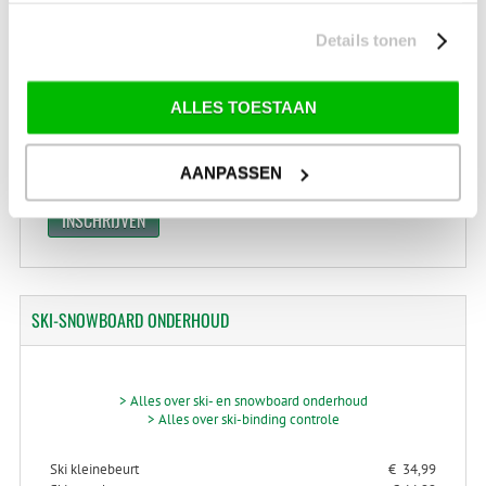
Drentse Poort 7
Nieuw Buinen (Stadskanaal)
Details tonen
+31 (0) 599-613946
info@tevelde.nl
ALLES TOESTAAN
AANPASSEN
Schrijf je in voor onze nieuwsbrief!
SKI-SNOWBOARD
ONDERHOUD
> Alles over ski- en snowboard onderhoud
> Alles over ski-binding controle
Ski kleinebeurt
€ 34,99