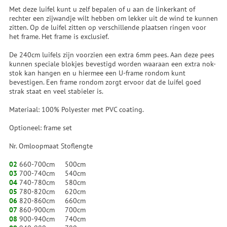
Met deze luifel kunt u zelf bepalen of u aan de linkerkant of
rechter een zijwandje wilt hebben om lekker uit de wind te kunnen
zitten. Op de luifel zitten op verschillende plaatsen ringen voor
het frame. Het frame is exclusief.
De 240cm luifels zijn voorzien een extra 6mm pees. Aan deze pees
kunnen speciale blokjes bevestigd worden waaraan een extra nok-
stok kan hangen en u hiermee een U-frame rondom kunt
bevestigen. Een frame rondom zorgt ervoor dat de luifel goed
strak staat en veel stabieler is.
Materiaal: 100% Polyester met PVC coating.
Optioneel: frame set
Nr. Omloopmaat Stoflengte
02
660-700cm 500cm
03
700-740cm 540cm
04
740-780cm 580cm
05
780-820cm 620cm
06
820-860cm 660cm
07
860-900cm 700cm
08
900-940cm 740cm