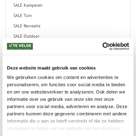
SALE Kamperen
SALE Tuin
SALE Recreatie
SALE Outdoor
SALE Wintersport
SALE Schaatsen
Deze website maakt gebruik van cookies
We gebruiken cookies om content en advertenties te
VERZENDKOSTEN: € 8,99
personaliseren, om functies voor social media te bieden
GEEN VERZENDKOSTEN BOVEN € 175,-
en om ons websiteverkeer te analyseren. Ook delen we
(bij verzending via Pakketdienst tot 10 kg)*
informatie over uw gebruik van onze site met onze
Levertijd: 2-4 werkdagen
partners voor social media, adverteren en analyse. Deze
partners kunnen deze gegevens combineren met andere
*) Voor grotere pakketverzendingen en bijzondere (buitenland) bestemmingen kunnen
afwijkende tarieven en levertermijnen gelden. Deze staan vermeld bij de artikelen.
informatie die u aan ze heeft verstrekt of die ze hebben
Kijk hier voor de ruilen-retourneren procedure
verzameld op basis van uw gebruik van hun services.
Waar is ons bedrijf gevestigd?