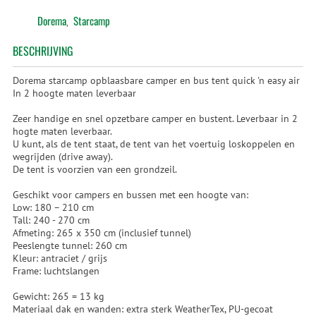
Dorema
Starcamp
,
BESCHRIJVING
Dorema starcamp opblaasbare camper en bus tent quick 'n easy air
In 2 hoogte maten leverbaar
Zeer handige en snel opzetbare camper en bustent. Leverbaar in 2
hogte maten leverbaar.
U kunt, als de tent staat, de tent van het voertuig loskoppelen en
wegrijden (drive away).
De tent is voorzien van een grondzeil.
Geschikt voor campers en bussen met een hoogte van:
Low: 180 – 210 cm
Tall: 240 - 270 cm
Afmeting: 265 x 350 cm (inclusief tunnel)
Peeslengte tunnel: 260 cm
Kleur: antraciet / grijs
Frame: luchtslangen
Gewicht: 265 = 13 kg
Materiaal dak en wanden: extra sterk WeatherTex, PU-gecoat