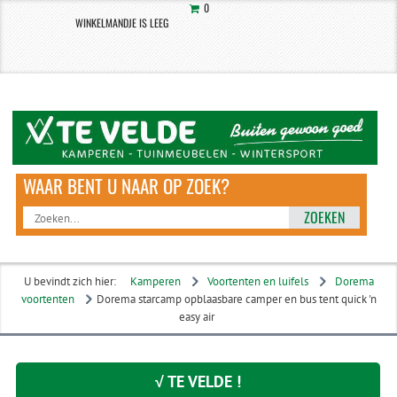
0
WINKELMANDJE IS LEEG
ZOEKEN
U bevindt zich hier:
Kamperen
Voortenten en luifels
Dorema
voortenten
Dorema starcamp opblaasbare camper en bus tent quick 'n
easy air
√ TE VELDE !