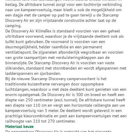
beslag. De afritsbare tunnel zorgt voor een tochtvrije verbinding
naar uw kampeervoertuig, maar biedt u ook de mogelijkheid om
een dagje met de camper op pad te gaan terwijl u de Starcamp
Discovery Air en zijn vrijstaande constructie achter laat op de
camping.
De Discovery Air KlimaTex is standaard voorzien van een geheel
uitritsbare voorwand, waardoor je de vrijstaande deeltent ook als
luifel kunt gebruiken. De voorwand is voorzien van een
deurmogelijkheid, helder raamfolie en een permanent
ventilatiepunt. De zijpanelen afzonderlijk wegrolbaar en voorzien
van grote raampartijen met verduisteringskleppen aan de
binnenzijde. De Starcamp Discovery Air is voorzien van vaste
slikranden, standaard met stormbanden en wordt afgespannen met
ladderspanners en sjorbanden.
Bij de nieuwe Starcamp Discovery campervoortent is het
traditionele buizenframe vervangen door oppompbare
luchtslangen, waardoor u met deze deeltent kunt genieten van een
enorm opzetgemak. De Discovery Air is 300 cm breed en heeft een
diepte van 250 centimeter (excl. tunnel). De afritsbare tunnel heeft
een diepte van 110 cm en vergt een horizontale raillengte aan uw
kampeervoertuig van 3 meter. De deeltent wordt geleverd in een
prachtige kleurcombinatie en past aan kampeervoertuigen met een
railhoogte van 210 tot 270 centimeter.
Materiaal keuze
De oppompbare Discovery Air is gemaakt van het nieuwste