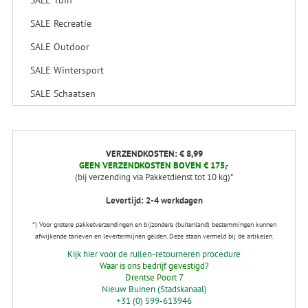
SALE Recreatie
SALE Outdoor
SALE Wintersport
SALE Schaatsen
VERZENDKOSTEN: € 8,99
GEEN VERZENDKOSTEN BOVEN € 175,-
(bij verzending via Pakketdienst tot 10 kg)*
Levertijd: 2-4 werkdagen
*) Voor grotere pakketverzendingen en bijzondere (buitenland) bestemmingen kunnen
afwijkende tarieven en levertermijnen gelden. Deze staan vermeld bij de artikelen.
Kijk hier voor de ruilen-retourneren procedure
Waar is ons bedrijf gevestigd?
Drentse Poort 7
Nieuw Buinen (Stadskanaal)
+31 (0) 599-613946