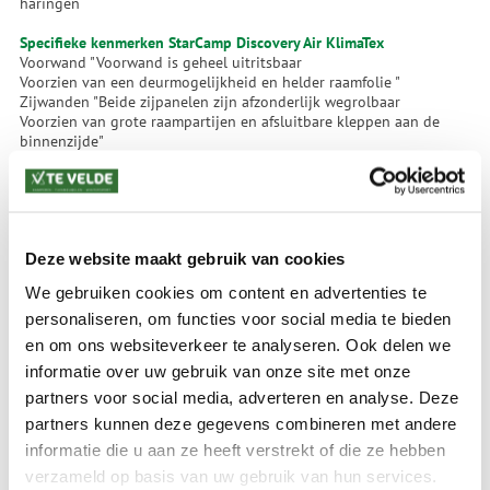
haringen
Specifieke kenmerken StarCamp Discovery Air KlimaTex
Voorwand "Voorwand is geheel uitritsbaar
Voorzien van een deurmogelijkheid en helder raamfolie "
Zijwanden "Beide zijpanelen zijn afzonderlijk wegrolbaar
Voorzien van grote raampartijen en afsluitbare kleppen aan de
binnenzijde"
Achterwand Voorzien van een deur
Tunnel Voor verbinding aan uw kampeerauto, tevens afritsbaar van
de deeltent
Ventilatie Permanent ventilatie in de voorwand
Unieke eigenschappen "Oppompbare campervoortent is super snel
Deze website maakt gebruik van cookies
op te zetten
Past aan nagenoeg iedere camper of bus met rail
We gebruiken cookies om content en advertenties te
Leverbaar in twee hoogtes
Vrijstaande constructie met afritsbare tunnel
personaliseren, om functies voor social media te bieden
Voorwand is geheel uitritsbaar
en om ons websiteverkeer te analyseren. Ook delen we
Achterwand voorzien van een deur
informatie over uw gebruik van onze site met onze
Afgedekte ritsen voor extra bescherming
Voorzien van vastgestikte slikranden"
partners voor social media, adverteren en analyse. Deze
partners kunnen deze gegevens combineren met andere
Optionele artikelen:
informatie die u aan ze heeft verstrekt of die ze hebben
Binnenhemel
Pe vloer
verzameld op basis van uw gebruik van hun services.