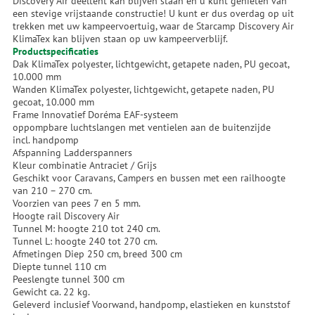
Discovery Air deeltent kan blijven staan en u kunt genieten van
een stevige vrijstaande constructie! U kunt er dus overdag op uit
trekken met uw kampeervoertuig, waar de Starcamp Discovery Air
KlimaTex kan blijven staan op uw kampeerverblijf.
Productspecificaties
Dak KlimaTex polyester, lichtgewicht, getapete naden, PU gecoat,
10.000 mm
Wanden KlimaTex polyester, lichtgewicht, getapete naden, PU
gecoat, 10.000 mm
Frame Innovatief Doréma EAF-systeem
oppompbare luchtslangen met ventielen aan de buitenzijde
incl. handpomp
Afspanning Ladderspanners
Kleur combinatie Antraciet / Grijs
Geschikt voor Caravans, Campers en bussen met een railhoogte
van 210 – 270 cm.
Voorzien van pees 7 en 5 mm.
Hoogte rail Discovery Air
Tunnel M: hoogte 210 tot 240 cm.
Tunnel L: hoogte 240 tot 270 cm.
Afmetingen Diep 250 cm, breed 300 cm
Diepte tunnel 110 cm
Peeslengte tunnel 300 cm
Gewicht ca. 22 kg.
Geleverd inclusief Voorwand, handpomp, elastieken en kunststof