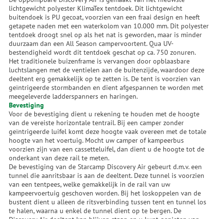
lichtgewicht polyester KlimaTex tentdoek. Dit lichtgewicht
buitendoek is PU gecoat, voorzien van een fraai design en heeft
getapete naden met een waterkolom van 10.000 mm. Dit polyester
tentdoek droogt snel op als het nat is geworden, maar is minder
duurzaam dan een All Season campervoortent. Qua UV-
bestendigheid wordt dit tentdoek geschat op ca. 750 zonuren.
Het traditionele buizenframe is vervangen door opblaasbare
luchtslangen met de ventielen aan de buitenzijde, waardoor deze
deeltent erg gemakkelijk op te zetten is. De tent is voorzien van
geïntrigeerde stormbanden en dient afgespannen te worden met
meegeleverde ladderspanners en haringen.
Bevestiging
Voor de bevestiging dient u rekening te houden met de hoogte
van de vereiste horizontale tentrail. Bij een camper zonder
geïntrigeerde luifel komt deze hoogte vaak overeen met de totale
hoogte van het voertuig. Mocht uw camper of kampeerbus
voorzien zijn van een cassetteluifel, dan dient u de hoogte tot de
onderkant van deze rail te meten.
De bevestiging van de Starcamp Discovery Air gebeurt d.m.v. een
tunnel die aanritsbaar is aan de deeltent. Deze tunnel is voorzien
van een tentpees, welke gemakkelijk in de rail van uw
kampeervoertuig geschoven worden. Bij het loskoppelen van de
bustent dient u alleen de ritsverbinding tussen tent en tunnel los
te halen, waarna u enkel de tunnel dient op te bergen. De