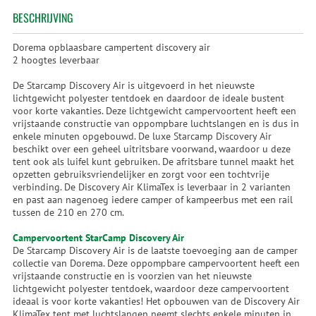
BESCHRIJVING
Dorema opblaasbare campertent discovery air
2 hoogtes leverbaar
De Starcamp Discovery Air is uitgevoerd in het nieuwste
lichtgewicht polyester tentdoek en daardoor de ideale bustent
voor korte vakanties. Deze lichtgewicht campervoortent heeft een
vrijstaande constructie van oppompbare luchtslangen en is dus in
enkele minuten opgebouwd. De luxe Starcamp Discovery Air
beschikt over een geheel uitritsbare voorwand, waardoor u deze
tent ook als luifel kunt gebruiken. De afritsbare tunnel maakt het
opzetten gebruiksvriendelijker en zorgt voor een tochtvrije
verbinding. De Discovery Air KlimaTex is leverbaar in 2 varianten
en past aan nagenoeg iedere camper of kampeerbus met een rail
tussen de 210 en 270 cm.
Campervoortent StarCamp Discovery Air
De Starcamp Discovery Air is de laatste toevoeging aan de camper
collectie van Dorema. Deze oppompbare campervoortent heeft een
vrijstaande constructie en is voorzien van het nieuwste
lichtgewicht polyester tentdoek, waardoor deze campervoortent
ideaal is voor korte vakanties! Het opbouwen van de Discovery Air
KlimaTex tent met luchtslangen neemt slechts enkele minuten in