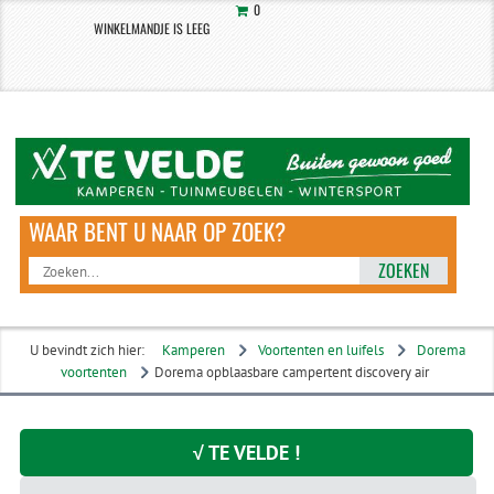
0
WINKELMANDJE IS LEEG
ZOEKEN
U bevindt zich hier:
Kamperen
Voortenten en luifels
Dorema
voortenten
Dorema opblaasbare campertent discovery air
√ TE VELDE !