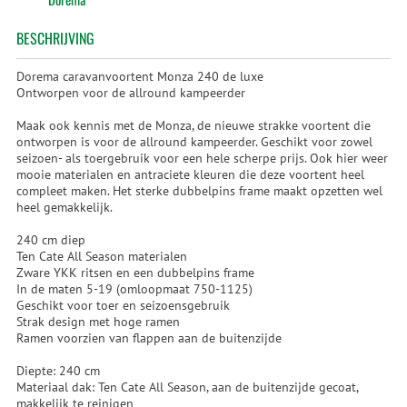
BESCHRIJVING
Dorema caravanvoortent Monza 240 de luxe
Ontworpen voor de allround kampeerder
Maak ook kennis met de Monza, de nieuwe strakke voortent die
ontworpen is voor de allround kampeerder. Geschikt voor zowel
seizoen- als toergebruik voor een hele scherpe prijs. Ook hier weer
mooie materialen en antraciete kleuren die deze voortent heel
compleet maken. Het sterke dubbelpins frame maakt opzetten wel
heel gemakkelijk.
240 cm diep
Ten Cate All Season materialen
Zware YKK ritsen en een dubbelpins frame
In de maten 5-19 (omloopmaat 750-1125)
Geschikt voor toer en seizoensgebruik
Strak design met hoge ramen
Ramen voorzien van flappen aan de buitenzijde
Diepte: 240 cm
Materiaal dak: Ten Cate All Season, aan de buitenzijde gecoat,
makkelijk te reinigen