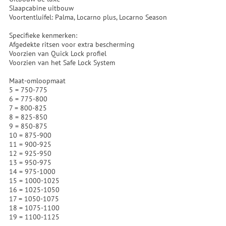
Slaapcabine uitbouw
Voortentluifel: Palma, Locarno plus, Locarno Season
Specifieke kenmerken:
Afgedekte ritsen voor extra bescherming
Voorzien van Quick Lock profiel
Voorzien van het Safe Lock System
Maat-omloopmaat
5 = 750-775
6 = 775-800
7 = 800-825
8 = 825-850
9 = 850-875
10 = 875-900
11 = 900-925
12 = 925-950
13 = 950-975
14 = 975-1000
15 = 1000-1025
16 = 1025-1050
17 = 1050-1075
18 = 1075-1100
19 = 1100-1125