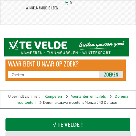
0
WINKELMANDJE IS LEEG
ZOEKEN
U bevindt zich hier:
Kamperen
Voortenten en luifels
Dorema
voortenten
Dorema caravanvoortent Monza 240 De luxe
√ TE VELDE !