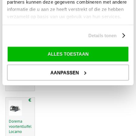
partners kunnen deze gegevens combineren met andere
informatie die u aan ze heeft verstrekt of die ze hebben
€
verzameld op basis van uw gebruik van hun services.
Dorema
Details tonen
voortentluifel
Palma
ALLES TOESTAAN
AANPASSEN
269.00
€
Dorema
voortentluifel
Locarno