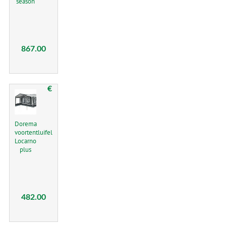
season
867.00
€
Dorema
voortentluifel
Locarno
plus
482.00