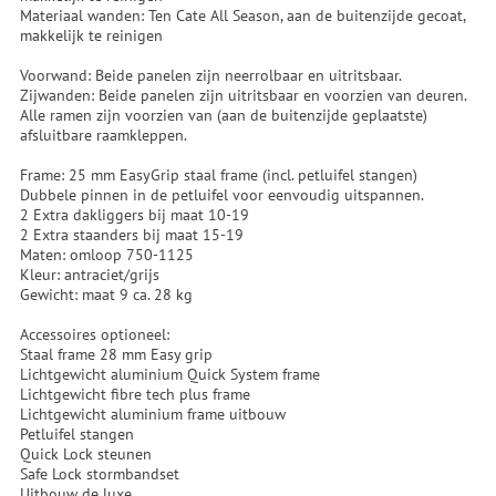
Materiaal wanden: Ten Cate All Season, aan de buitenzijde gecoat,
makkelijk te reinigen
Voorwand: Beide panelen zijn neerrolbaar en uitritsbaar.
Zijwanden: Beide panelen zijn uitritsbaar en voorzien van deuren.
Alle ramen zijn voorzien van (aan de buitenzijde geplaatste)
afsluitbare raamkleppen.
Frame: 25 mm EasyGrip staal frame (incl. petluifel stangen)
Dubbele pinnen in de petluifel voor eenvoudig uitspannen.
2 Extra dakliggers bij maat 10-19
2 Extra staanders bij maat 15-19
Maten: omloop 750-1125
Kleur: antraciet/grijs
Gewicht: maat 9 ca. 28 kg
Accessoires optioneel:
Staal frame 28 mm Easy grip
Lichtgewicht aluminium Quick System frame
Lichtgewicht fibre tech plus frame
Lichtgewicht aluminium frame uitbouw
Petluifel stangen
Quick Lock steunen
Safe Lock stormbandset
Uitbouw de luxe