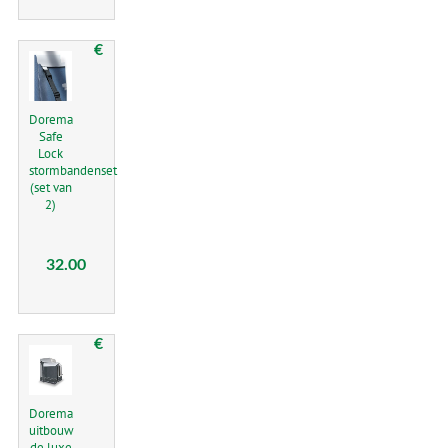
€
Dorema
Safe
Lock
stormbandenset
(set van
2)
32.00
€
Dorema
uitbouw
de luxe