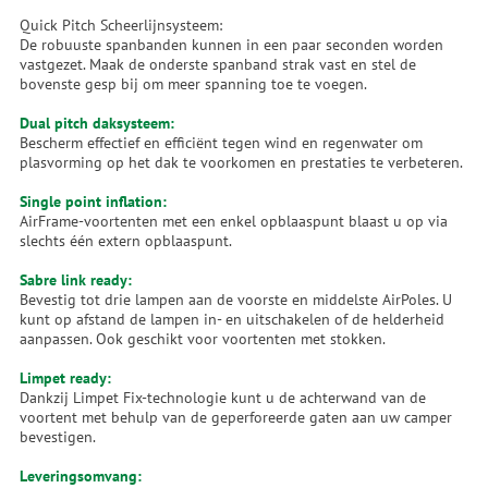
Quick Pitch Scheerlijnsysteem:
De robuuste spanbanden kunnen in een paar seconden worden
vastgezet. Maak de onderste spanband strak vast en stel de
bovenste gesp bij om meer spanning toe te voegen.
Dual pitch daksysteem:
Bescherm effectief en efficiënt tegen wind en regenwater om
plasvorming op het dak te voorkomen en prestaties te verbeteren.
Single point inflation:
AirFrame-voortenten met een enkel opblaaspunt blaast u op via
slechts één extern opblaaspunt.
Sabre link ready:
Bevestig tot drie lampen aan de voorste en middelste AirPoles. U
kunt op afstand de lampen in- en uitschakelen of de helderheid
aanpassen. Ook geschikt voor voortenten met stokken.
Limpet ready:
Dankzij Limpet Fix-technologie kunt u de achterwand van de
voortent met behulp van de geperforeerde gaten aan uw camper
bevestigen.
Leveringsomvang: