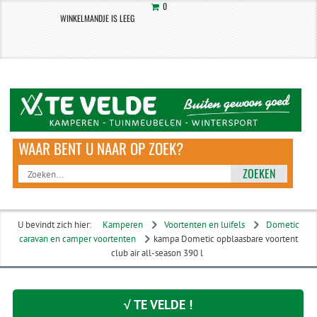
0
WINKELMANDJE IS LEEG
ZOEKEN
U bevindt zich hier:
Kamperen
Voortenten en luifels
Dometic
caravan en camper voortenten
kampa Dometic opblaasbare voortent
club air all-season 390 l
√ TE VELDE !