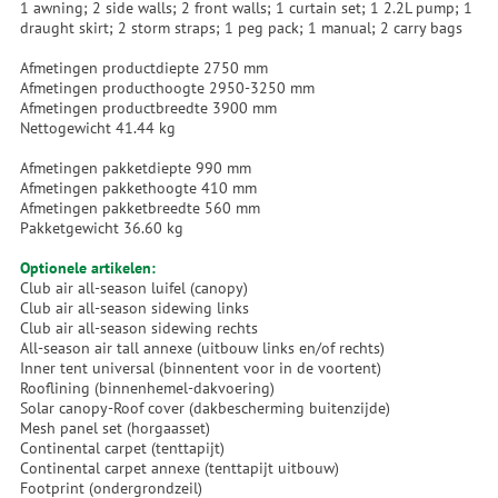
1 awning; 2 side walls; 2 front walls; 1 curtain set; 1 2.2L pump; 1
draught skirt; 2 storm straps; 1 peg pack; 1 manual; 2 carry bags
Afmetingen productdiepte 2750 mm
Afmetingen producthoogte 2950-3250 mm
Afmetingen productbreedte 3900 mm
Nettogewicht 41.44 kg
Afmetingen pakketdiepte 990 mm
Afmetingen pakkethoogte 410 mm
Afmetingen pakketbreedte 560 mm
Pakketgewicht 36.60 kg
Optionele artikelen:
Club air all-season luifel (canopy)
Club air all-season sidewing links
Club air all-season sidewing rechts
All-season air tall annexe (uitbouw links en/of rechts)
Inner tent universal (binnentent voor in de voortent)
Rooflining (binnenhemel-dakvoering)
Solar canopy-Roof cover (dakbescherming buitenzijde)
Mesh panel set (horgaasset)
Continental carpet (tenttapijt)
Continental carpet annexe (tenttapijt uitbouw)
Footprint (ondergrondzeil)