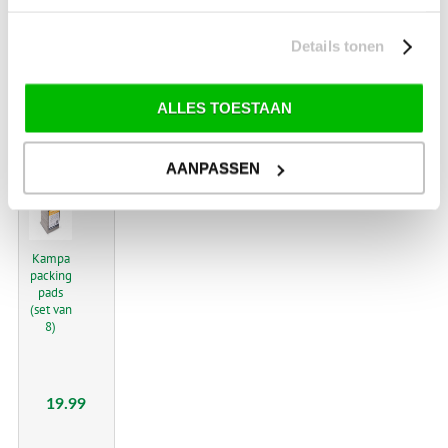
150
Add on
Details tonen
Kit
ALLES TOESTAAN
54.99
AANPASSEN
€
Kampa
packing
pads
(set van
8)
19.99