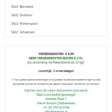
SALE Recreatie
SALE Outdoor
SALE Wintersport
SALE Schaatsen
VERZENDKOSTEN: € 8,99
GEEN VERZENDKOSTEN BOVEN € 175,-
(bij verzending via Pakketdienst tot 10 kg)*
Levertijd: 2-4 werkdagen
*) Voor grotere pakketverzendingen en bijzondere (buitenland) bestemmingen kunnen
afwijkende tarieven en levertermijnen gelden. Deze staan vermeld bij de artikelen.
Kijk hier voor de ruilen-retourneren procedure
Waar is ons bedrijf gevestigd?
Drentse Poort 7
Nieuw Buinen (Stadskanaal)
+31 (0) 599-613946
info@tevelde.nl