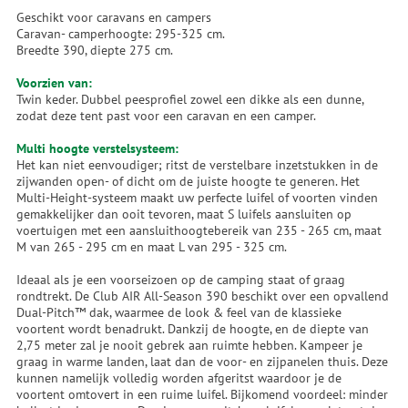
Geschikt voor caravans en campers
Caravan- camperhoogte: 295-325 cm.
Breedte 390, diepte 275 cm.
Voorzien van:
Twin keder. Dubbel peesprofiel zowel een dikke als een dunne,
zodat deze tent past voor een caravan en een camper.
Multi hoogte verstelsysteem:
Het kan niet eenvoudiger; ritst de verstelbare inzetstukken in de
zijwanden open- of dicht om de juiste hoogte te generen. Het
Multi-Height-systeem maakt uw perfecte luifel of voorten vinden
gemakkelijker dan ooit tevoren, maat S luifels aansluiten op
voertuigen met een aansluithoogtebereik van 235 - 265 cm, maat
M van 265 - 295 cm en maat L van 295 - 325 cm.
Ideaal als je een voorseizoen op de camping staat of graag
rondtrekt. De Club AIR All-Season 390 beschikt over een opvallend
Dual-Pitch™ dak, waarmee de look & feel van de klassieke
voortent wordt benadrukt. Dankzij de hoogte, en de diepte van
2,75 meter zal je nooit gebrek aan ruimte hebben. Kampeer je
graag in warme landen, laat dan de voor- en zijpanelen thuis. Deze
kunnen namelijk volledig worden afgeritst waardoor je de
voortent omtovert in een ruime luifel. Bijkomend voordeel: minder