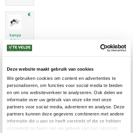
€
Kampa
Sabre
link
150
starter
kit
Deze website maakt gebruik van cookies
We gebruiken cookies om content en advertenties te
69.99
personaliseren, om functies voor social media te bieden
en om ons websiteverkeer te analyseren. Ook delen we
informatie over uw gebruik van onze site met onze
€
partners voor social media, adverteren en analyse. Deze
partners kunnen deze gegevens combineren met andere
informatie die u aan ze heeft verstrekt of die ze hebben
Kampa
Sabre
verzameld op basis van uw gebruik van hun services.
link