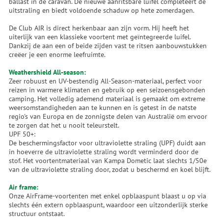
ballast in de caravan. De nieuwe aanritsbare luifel completeert de
uitstraling en biedt voldoende schaduw op hete zomerdagen.
De Club AIR is direct herkenbaar aan zijn vorm. Hij heeft het
uiterlijk van een klassieke voortent met geïntegreerde luifel.
Dankzij de aan een of beide zijden vast te ritsen aanbouwstukken
creëer je een enorme leefruimte.
Weathershield All-season:
Zeer robuust en UV-bestendig All-Season-materiaal, perfect voor
reizen in warmere klimaten en gebruik op een seizoensgebonden
camping. Het volledig ademend materiaal is gemaakt om extreme
weersomstandigheden aan te kunnen en is getest in de natste
regio's van Europa en de zonnigste delen van Australië om ervoor
te zorgen dat het u nooit teleurstelt.
UPF 50+:
De beschermingsfactor voor ultraviolette straling (UPF) duidt aan
in hoeverre de ultraviolette straling wordt verminderd door de
stof. Het voortentmateriaal van Kampa Dometic laat slechts 1/50e
van de ultraviolette straling door, zodat u beschermd en koel blijft.
Air frame:
Onze AirFrame-voortenten met enkel opblaaspunt blaast u op via
slechts één extern opblaaspunt, waardoor een uitzonderlijk sterke
structuur ontstaat.