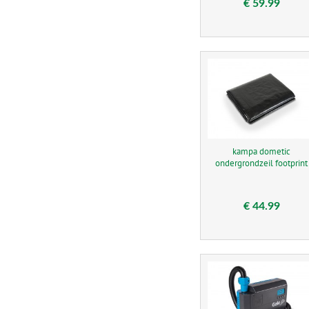
€ 59.99
kampa dometic
ondergrondzeil footprint
€ 44.99