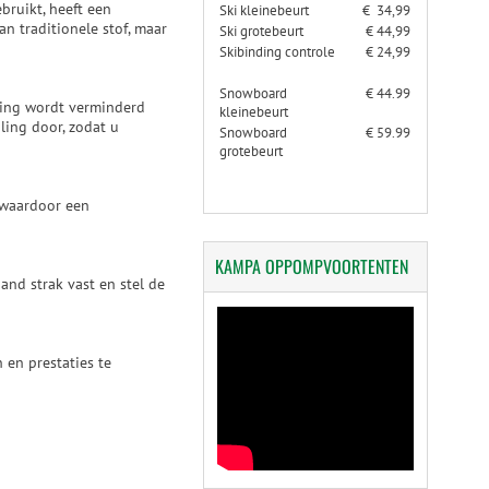
bruikt, heeft een
Ski kleinebeurt
€ 34,99
n traditionele stof, maar
Ski grotebeurt
€ 44,99
Skibinding controle
€ 24,99
Snowboard
€ 44.99
aling wordt verminderd
kleinebeurt
ling door, zodat u
Snowboard
€ 59.99
grotebeurt
 waardoor een
KAMPA
OPPOMPVOORTENTEN
nd strak vast en stel de
 en prestaties te