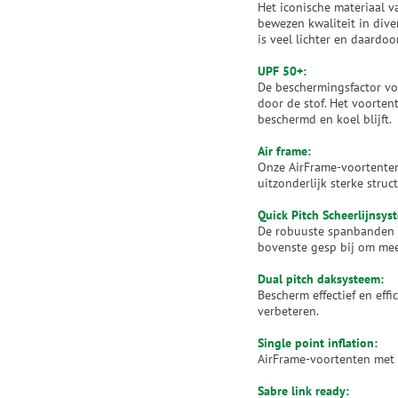
Het iconische materiaal 
bewezen kwaliteit in dive
is veel lichter en daardo
UPF 50+:
De beschermingsfactor voo
door de stof. Het voorten
beschermd en koel blijft.
Air frame:
Onze AirFrame-voortenten
uitzonderlijk sterke struc
Quick Pitch Scheerlijnsys
De robuuste spanbanden k
bovenste gesp bij om mee
Dual pitch daksysteem:
Bescherm effectief en ef
verbeteren.
Single point inflation:
AirFrame-voortenten met 
Sabre link ready: