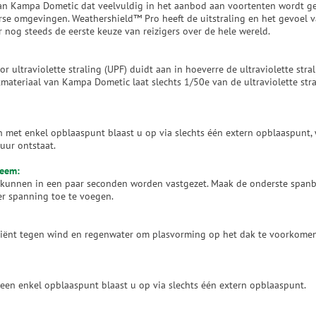
van Kampa Dometic dat veelvuldig in het aanbod aan voortenten wordt ge
rse omgevingen. Weathershield™ Pro heeft de uitstraling en het gevoel va
or nog steeds de eerste keuze van reizigers over de hele wereld.
r ultraviolette straling (UPF) duidt aan in hoeverre de ultraviolette str
tmateriaal van Kampa Dometic laat slechts 1/50e van de ultraviolette stra
 met enkel opblaaspunt blaast u op via slechts één extern opblaaspunt,
tuur ontstaat.
teem:
unnen in een paar seconden worden vastgezet. Maak de onderste spanba
r spanning toe te voegen.
ficiënt tegen wind en regenwater om plasvorming op het dak te voorkomen
een enkel opblaaspunt blaast u op via slechts één extern opblaaspunt.