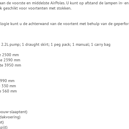
aan de voorste en middelste AirPoles. U kunt op afstand de lampen in- en
k geschikt voor voortenten met stokken.
ologie kunt u de achterwand van de voortent met behulp van de geperfo
1 2.2L pump; 1 draught skirt; 1 peg pack; 1 manual; 1 carry bag
te 2500 mm
te 2390 mm
dte 3950 mm
e 990 mm
e 330 mm
te 560 mm
tbouw-slaaptent)
dakvoering)
et)
pijt)