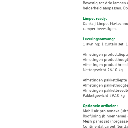
Bevestig tot drie lampen 
helderheid aanpassen. Oo
Limpet ready:
Dankzij Limpet Fix-techn
camper bevestigen.
Leveringsomvang:
1 awning; 1 curtain set; 
Afmetingen productdiep
Afmetingen producthoog
Afmetingen productbree
Nettogewicht 26.10 kg
Afmetingen pakketdiept
Afmetingen pakkethoogt
Afmetingen pakketbreed
Pakketgewicht 29.10 kg
Optionele artikelen:
Mobil air pro annexe (ui
Rooflining (binnenhemel-
Mesh panel set (horgaass
Continental carpet (tentta