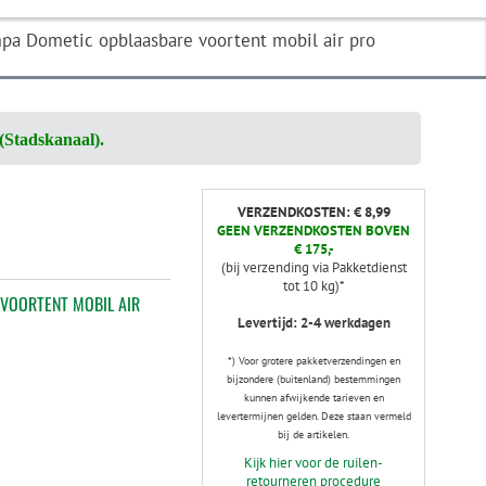
pa Dometic opblaasbare voortent mobil air pro
(Stadskanaal).
VERZENDKOSTEN: € 8,99
GEEN VERZENDKOSTEN BOVEN
€ 175,-
(bij verzending via Pakketdienst
tot 10 kg)*
VOORTENT MOBIL AIR
Levertijd: 2-4 werkdagen
*) Voor grotere pakketverzendingen en
bijzondere (buitenland) bestemmingen
kunnen afwijkende tarieven en
levertermijnen gelden. Deze staan vermeld
bij de artikelen.
Kijk hier voor de ruilen-
retourneren procedure