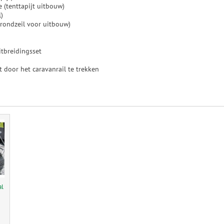
 (tenttapijt uitbouw)
l)
rondzeil voor uitbouw)
itbreidingsset
 door het caravanrail te trekken
al