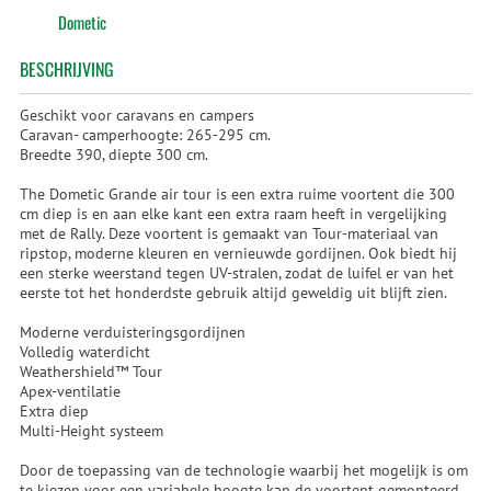
Dometic
BESCHRIJVING
Geschikt voor caravans en campers
Caravan- camperhoogte: 265-295 cm.
Breedte 390, diepte 300 cm.
The Dometic Grande air tour is een extra ruime voortent die 300
cm diep is en aan elke kant een extra raam heeft in vergelijking
met de Rally. Deze voortent is gemaakt van Tour-materiaal van
ripstop, moderne kleuren en vernieuwde gordijnen. Ook biedt hij
een sterke weerstand tegen UV-stralen, zodat de luifel er van het
eerste tot het honderdste gebruik altijd geweldig uit blijft zien.
Moderne verduisteringsgordijnen
Volledig waterdicht
Weathershield™ Tour
Apex-ventilatie
Extra diep
Multi-Height systeem
Door de toepassing van de technologie waarbij het mogelijk is om
te kiezen voor een variabele hoogte kan de voortent gemonteerd