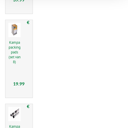
39.99
€
Kampa
packing
pads
(set van
8)
19.99
€
Kampa