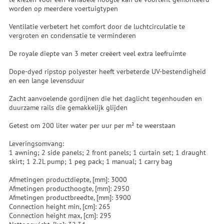
worden op meerdere voertuigtypen
Ventilatie verbetert het comfort door de luchtcirculatie te
vergroten en condensatie te verminderen
De royale diepte van 3 meter creëert veel extra leefruimte
Dope-dyed ripstop polyester heeft verbeterde UV-bestendigheid
en een lange levensduur
Zacht aanvoelende gordijnen die het daglicht tegenhouden en
duurzame rails die gemakkelijk glijden
Getest om 200 liter water per uur per m² te weerstaan
Leveringsomvang:
1 awning; 2 side panels; 2 front panels; 1 curtain set; 1 draught
skirt; 1 2.2L pump; 1 peg pack; 1 manual; 1 carry bag
Afmetingen productdiepte, [mm]: 3000
Afmetingen producthoogte, [mm]: 2950
Afmetingen productbreedte, [mm]: 3900
Connection height min, [cm]: 265
Connection height max, [cm]: 295