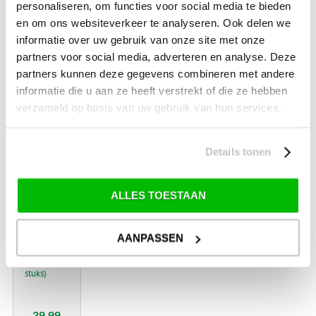
personaliseren, om functies voor social media te bieden
Kampa
Sabre
en om ons websiteverkeer te analyseren. Ook delen we
link
informatie over uw gebruik van onze site met onze
150
Add on
partners voor social media, adverteren en analyse. Deze
Kit
partners kunnen deze gegevens combineren met andere
informatie die u aan ze heeft verstrekt of die ze hebben
verzameld op basis van uw gebruik van hun services.
54.99
Details tonen
€
ALLES TOESTAAN
Kampa
limpet
fix
AANPASSEN
system
(8
stuks)