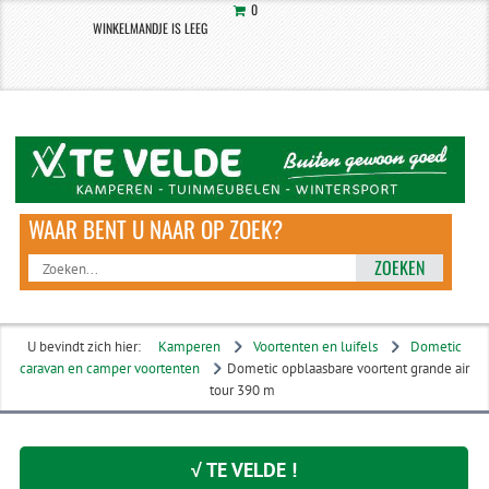
0
WINKELMANDJE IS LEEG
ZOEKEN
U bevindt zich hier:
Kamperen
Voortenten en luifels
Dometic
caravan en camper voortenten
Dometic opblaasbare voortent grande air
tour 390 m
√ TE VELDE !