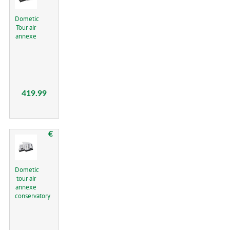
Dometic
Tour air
annexe
419.99
€
Dometic
tour air
annexe
conservatory