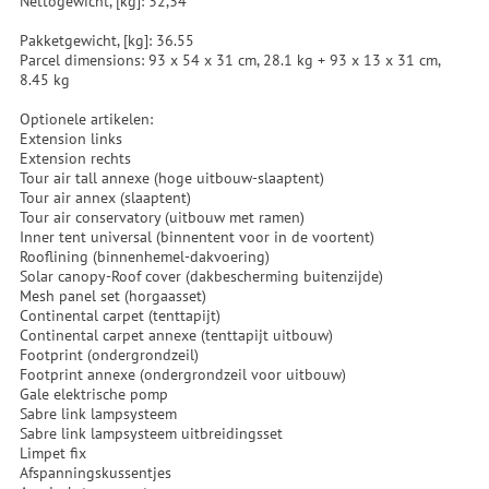
Nettogewicht, [kg]: 32,34
Pakketgewicht, [kg]: 36.55
Parcel dimensions: 93 x 54 x 31 cm, 28.1 kg + 93 x 13 x 31 cm,
8.45 kg
Optionele artikelen:
Extension links
Extension rechts
Tour air tall annexe (hoge uitbouw-slaaptent)
Tour air annex (slaaptent)
Tour air conservatory (uitbouw met ramen)
Inner tent universal (binnentent voor in de voortent)
Rooflining (binnenhemel-dakvoering)
Solar canopy-Roof cover (dakbescherming buitenzijde)
Mesh panel set (horgaasset)
Continental carpet (tenttapijt)
Continental carpet annexe (tenttapijt uitbouw)
Footprint (ondergrondzeil)
Footprint annexe (ondergrondzeil voor uitbouw)
Gale elektrische pomp
Sabre link lampsysteem
Sabre link lampsysteem uitbreidingsset
Limpet fix
Afspanningskussentjes