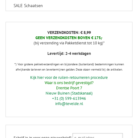
SALE Schaatsen
VERZENDKOSTEN: € 8,99
GEEN VERZENDKOSTEN BOVEN € 175,-
(bij verzending via Pakketdienst tot 10 kg)*
Levertijd: 2-4 werkdagen
*) Voor grotere pakketverzendingen en bijzondere (buitenland) bestemmingen kunnen
afwijkende tarieven en levertermijnen gelden. Deze staan vermeld bij de artikelen.
Kijk hier voor de ruilen-retourneren procedure
Waar is ons bedrijf gevestigd?
Drentse Poort 7
Nieuw Buinen (Stadskanaal)
+31 (0) 599-613946
info@tevelde.nl
Schrijf je in voor onze nieuwsbrief!