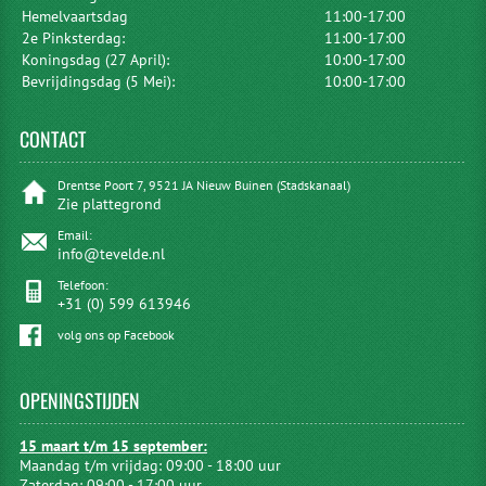
Hemelvaartsdag
11:00-17:00
2e Pinksterdag:
11:00-17:00
Koningsdag (27 April):
10:00-17:00
Bevrijdingsdag (5 Mei):
10:00-17:00
CONTACT
Drentse Poort 7, 9521 JA Nieuw Buinen (Stadskanaal)
Zie plattegrond
Email:
info@tevelde.nl
Telefoon:
+31 (0) 599 613946
volg ons op Facebook
OPENINGSTIJDEN
15 maart t/m 15 september:
Maandag t/m vrijdag: 09:00 - 18:00 uur
Zaterdag: 09:00 - 17:00 uur