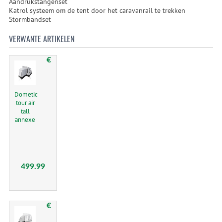
Aandrukstangenset
Katrol systeem om de tent door het caravanrail te trekken
Stormbandset
VERWANTE ARTIKELEN
€
Dometic
tour air
tall
annexe
499.99
€