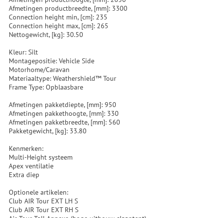
Afmetingen productbreedte, [mm]: 3300
Connection height min, [cm]: 235
Connection height max, [cm]: 265
Nettogewicht, [kg]: 30.50
Kleur: Silt
Montagepositie: Vehicle Side
Motorhome/Caravan
Materiaaltype: Weathershield™ Tour
Frame Type: Opblaasbare
Afmetingen pakketdiepte, [mm]: 950
Afmetingen pakkethoogte, [mm]: 330
Afmetingen pakketbreedte, [mm]: 560
Pakketgewicht, [kg]: 33.80
Kenmerken:
Multi-Height systeem
Apex ventilatie
Extra diep
Optionele artikelen:
Club AIR Tour EXT LH S
Club AIR Tour EXT RH S