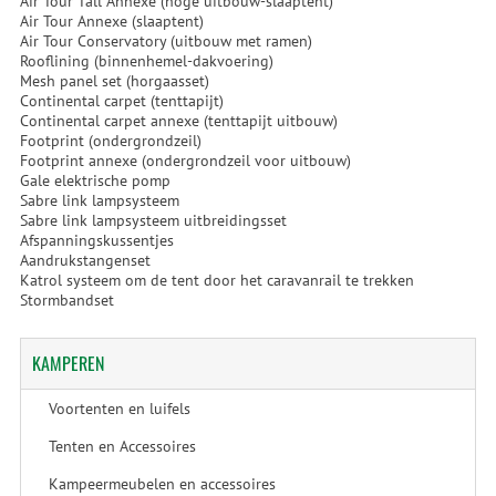
Air Tour Tall Annexe (hoge uitbouw-slaaptent)
Air Tour Annexe (slaaptent)
Air Tour Conservatory (uitbouw met ramen)
Rooflining (binnenhemel-dakvoering)
Mesh panel set (horgaasset)
Continental carpet (tenttapijt)
Continental carpet annexe (tenttapijt uitbouw)
Footprint (ondergrondzeil)
Footprint annexe (ondergrondzeil voor uitbouw)
Gale elektrische pomp
Sabre link lampsysteem
Sabre link lampsysteem uitbreidingsset
Afspanningskussentjes
Aandrukstangenset
Katrol systeem om de tent door het caravanrail te trekken
Stormbandset
KAMPEREN
Voortenten en luifels
Tenten en Accessoires
Kampeermeubelen en accessoires