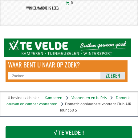
0
WINKELMANDJE IS LEEG
ZOEKEN
U bevindt zich hier:
Kamperen
Voortenten en luifels
Dometic
caravan en camper voortenten
Dometic opblaasbare voortent Club AIR
Tour 330 S
√ TE VELDE !