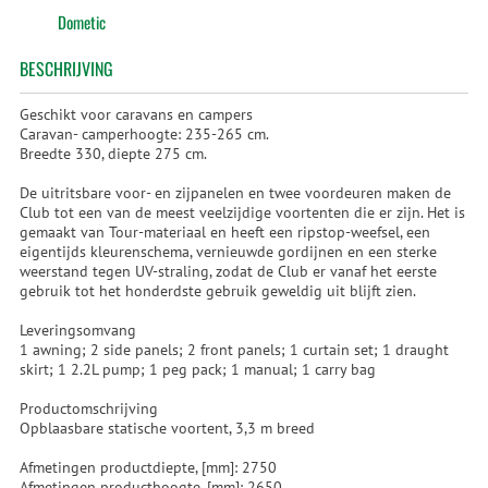
Dometic
BESCHRIJVING
Geschikt voor caravans en campers
Caravan- camperhoogte: 235-265 cm.
Breedte 330, diepte 275 cm.
De uitritsbare voor- en zijpanelen en twee voordeuren maken de
Club tot een van de meest veelzijdige voortenten die er zijn. Het is
gemaakt van Tour-materiaal en heeft een ripstop-weefsel, een
eigentijds kleurenschema, vernieuwde gordijnen en een sterke
weerstand tegen UV-straling, zodat de Club er vanaf het eerste
gebruik tot het honderdste gebruik geweldig uit blijft zien.
Leveringsomvang
1 awning; 2 side panels; 2 front panels; 1 curtain set; 1 draught
skirt; 1 2.2L pump; 1 peg pack; 1 manual; 1 carry bag
Productomschrijving
Opblaasbare statische voortent, 3,3 m breed
Afmetingen productdiepte, [mm]: 2750
Afmetingen producthoogte, [mm]: 2650