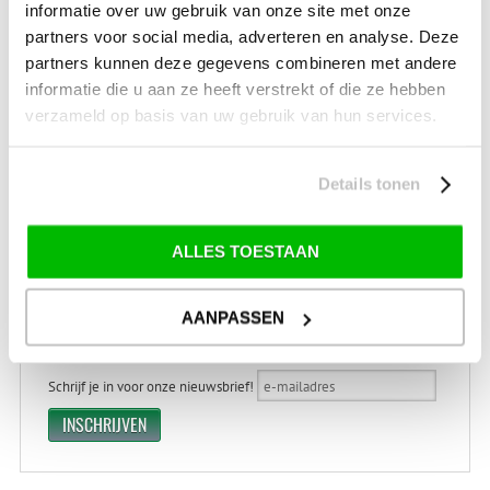
informatie over uw gebruik van onze site met onze
VERZENDKOSTEN: € 8,99
GEEN VERZENDKOSTEN BOVEN € 175,-
partners voor social media, adverteren en analyse. Deze
(bij verzending via Pakketdienst tot 10 kg)*
partners kunnen deze gegevens combineren met andere
Levertijd: 2-4 werkdagen
informatie die u aan ze heeft verstrekt of die ze hebben
verzameld op basis van uw gebruik van hun services.
*) Voor grotere pakketverzendingen en bijzondere (buitenland) bestemmingen kunnen
afwijkende tarieven en levertermijnen gelden. Deze staan vermeld bij de artikelen.
Kijk hier voor de ruilen-retourneren procedure
Details tonen
Waar is ons bedrijf gevestigd?
Drentse Poort 7
Nieuw Buinen (Stadskanaal)
+31 (0) 599-613946
ALLES TOESTAAN
info@tevelde.nl
AANPASSEN
Schrijf je in voor onze nieuwsbrief!