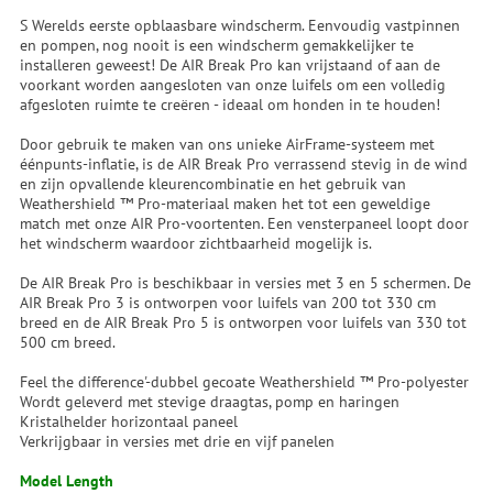
S Werelds eerste opblaasbare windscherm. Eenvoudig vastpinnen
en pompen, nog nooit is een windscherm gemakkelijker te
installeren geweest! De AIR Break Pro kan vrijstaand of aan de
voorkant worden aangesloten van onze luifels om een volledig
afgesloten ruimte te creëren - ideaal om honden in te houden!
Door gebruik te maken van ons unieke AirFrame-systeem met
éénpunts-inflatie, is de AIR Break Pro verrassend stevig in de wind
en zijn opvallende kleurencombinatie en het gebruik van
Weathershield ™ Pro-materiaal maken het tot een geweldige
match met onze AIR Pro-voortenten. Een vensterpaneel loopt door
het windscherm waardoor zichtbaarheid mogelijk is.
De AIR Break Pro is beschikbaar in versies met 3 en 5 schermen. De
AIR Break Pro 3 is ontworpen voor luifels van 200 tot 330 cm
breed en de AIR Break Pro 5 is ontworpen voor luifels van 330 tot
500 cm breed.
Feel the difference'-dubbel gecoate Weathershield ™ Pro-polyester
Wordt geleverd met stevige draagtas, pomp en haringen
Kristalhelder horizontaal paneel
Verkrijgbaar in versies met drie en vijf panelen
Model Length