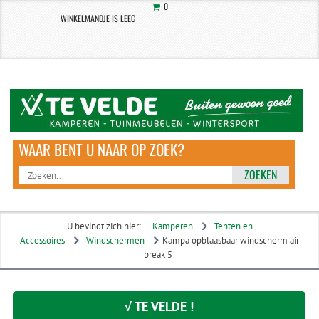
0
WINKELMANDJE IS LEEG
ZOEKEN
U bevindt zich hier:
Kamperen
Tenten en
Accessoires
Windschermen
Kampa opblaasbaar windscherm air
break 5
√ TE VELDE !